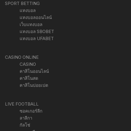
SPORT BETTING
แทงบอล
แทงบอลออนไลน์
เว็บแทงบอล
แทงบอล SBOBET
แทงบอล UFABET
CASINO ONLINE
CASINO
คาสิโนออนไลน์
คาสิโนสด
คาสิโนปอยเปต
LIVE FOOTBALL
ซอคเกอร์ลีก
ลาลีกา
กัลโช่