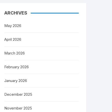
ARCHIVES
May 2026
April 2026
March 2026
February 2026
January 2026
December 2025
November 2025