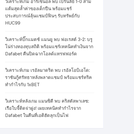
วิเคราะห์เกม อาร์เซนอล พบ เบิร์นลีย์ 1-0 สาม
แต้มสุดล้ำค่าของเด็กปืน พร้อมแชร์
ประสบการณ์ลุ้นแชมป์ฟินๆ รับทรัพย์กับ
HUC99
วิเคราะห์บิ๊กแมตช์ แมนยู พบ ฟอเรสต์ 3-2: บรู
โน่ร่างทองทุบสถิติ พร้อมแชร์เทคนิคทำเงินจาก
Dafabet คืนปิดฉากโอลด์แทรฟฟอร์ด
วิเคราะห์เกม เรอัลมาดริด พบ เรอัลโอบิเอโด:
ราชันกู้ศรัทธาหลังพลาดแชมป์ พร้อมแชร์ทริค
ทำกำไรกับ 1xBET
วิเคราะห์หลังเกม แมนซิตี พบ คริสตัลพาเลซ:
เรือใบจี้ติดจ่าฝูง! เผยเทคนิคทำกำไรจาก
Dafabet ในคืนที่เอติฮัดลุกเป็นไฟ