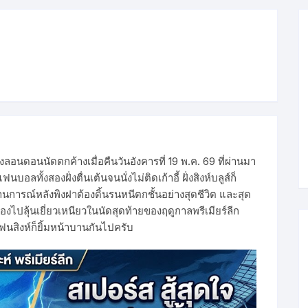
งลอนดอนนัดตกค้างเมื่อคืนวันอังคารที่ 19 พ.ค. 69 ที่ผ่านมา
อลทั้งสองฝั่งตื่นเต้นจนนั่งไม่ติดเก้าอี้ ฝั่งสิงห์บลูส์ก็
านการณ์หลังพิงฝาต้องดิ้นรนหนีตกชั้นอย่างสุดชีวิต และสุด
้องไปลุ้นเยี่ยวเหนียวในนัดสุดท้ายของฤดูกาลพรีเมียร์ลีก
ฟนสิงห์ก็ยิ้มหน้าบานกันไปครับ