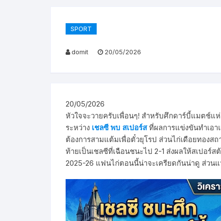
SPORT
domit
20/05/2026
20/05/2026
หัวใจจะวายครับเพื่อนๆ! สำหรับศึกดาร์บี้แมตช์แห่
ระหว่าง
เชลซี พบ สเปอร์ส
ที่ผลการแข่งขันทำเอาแฟนบ
ต้องการสามแต้มเพื่อตั๋วยุโรป ส่วนไก่เดือยทองสถ
ท้ายเป็นเชลซีที่เฉือนชนะไป 2-1 ส่งผลให้สเปอร์สต
2025-26 แฟนไก่ตอนนี้น่าจะเครียดกันน่าดู ส่วนแ