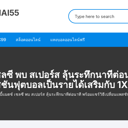
HAI55
Search for:
C99
สล็อตออนไลน์
แทงบอลออนไลน์ฟรี
FUN88
Dafabet
HappyLuke
W88
ชลซี พบ สเปอร์ส ลุ้นระทึกนาทีต่อน
ชันฟุตบอลเป็นรายได้เสริมกับ 1
์บี้แมตช์ เชลซี พบ สเปอร์ส ลุ้นระทึกนาทีต่อนาที พร้อมแชร์วิธีเปลี่ยนแพส