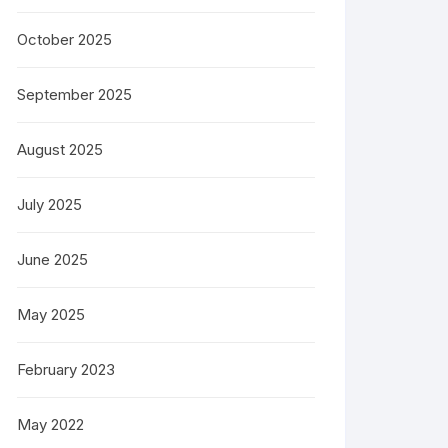
October 2025
September 2025
August 2025
July 2025
June 2025
May 2025
February 2023
May 2022