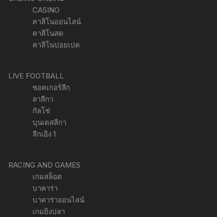
CASINO
คาสิโนออนไลน์
คาสิโนสด
คาสิโนปอยเปต
LIVE FOOTBALL
ซอคเกอร์ลีก
ลาลีกา
กัลโช่
บุนเดสลีกา
ลีกเอิง 1
RACING AND GAMES
เกมสล็อต
บาคาร่า
บาคาร่าออนไลน์
เกมยิงปลา