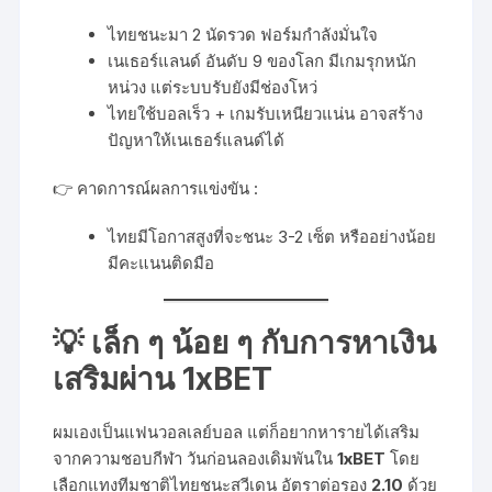
ไทยชนะมา 2 นัดรวด ฟอร์มกำลังมั่นใจ
เนเธอร์แลนด์ อันดับ 9 ของโลก มีเกมรุกหนัก
หน่วง แต่ระบบรับยังมีช่องโหว่
ไทยใช้บอลเร็ว + เกมรับเหนียวแน่น อาจสร้าง
ปัญหาให้เนเธอร์แลนด์ได้
👉 คาดการณ์ผลการแข่งขัน :
ไทยมีโอกาสสูงที่จะชนะ 3-2 เซ็ต หรืออย่างน้อย
มีคะแนนติดมือ
💡 เล็ก ๆ น้อย ๆ กับการหาเงิน
เสริมผ่าน 1xBET
ผมเองเป็นแฟนวอลเลย์บอล แต่ก็อยากหารายได้เสริม
จากความชอบกีฬา วันก่อนลองเดิมพันใน
1xBET
โดย
เลือกแทงทีมชาติไทยชนะสวีเดน อัตราต่อรอง
2.10
ด้วย