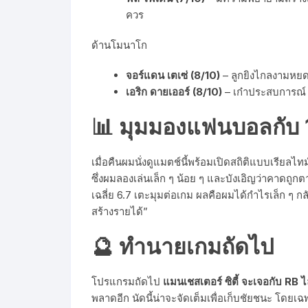
ควร
ด้านโมนาโก
จอร์แดน เตเซ่ (8/10)
– ลูกยิงไกลงามหยด
เอริก ดายเออร์ (8/10)
– เก๋าประสบการณ์ 
📊 มุมมองแฟนบอลกับ
เมื่อคืนผมนั่งดูแมตช์นี้พร้อมเปิดสถิติแบบเรียลไท
ซึ่งผมลองเล่นเล็ก ๆ น้อย ๆ และบังเอิญว่าคาดถูกตา
เฉลี่ย 6.7 เตะมุมต่อเกม ผลคือผมได้กำไรเล็ก ๆ ก
สร้างรายได้”
🔮 ทำนายเกมถัดไป
โปรแกรมถัดไป
แมนเชสเตอร์ ซิตี้ จะเจอกับ RB ไ
พลาดอีก นัดนี้น่าจะจัดเต็มเพื่อเก็บชัยชนะ โดย