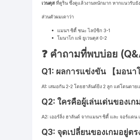
เวนตุส
ที่ตูริน ซึ่งดูแล้วงานหนักมาก หากแนวรับยั
ส่วนตัวผมเดาว่า
แมนฯ ซิตี้ ชนะ ไลป์ซิก 3-1
โมนาโก แพ้ ยูเวนตุส 0-2
❓ คำถามที่พบบ่อย (Q&
Q1: ผลการแข่งขัน 【มอนาโ
A1: เสมอกัน 2-2 โดยฮาลันด์ยิง 2 ลูก แต่โดนดายเ
Q2: ใครคือผู้เล่นเด่นของเกม
A2: เออร์ลิ่ง ฮาลันด์ จากแมนฯ ซิตี้ และ จอร์แด
Q3: จุดเปลี่ยนของเกมอยู่ต