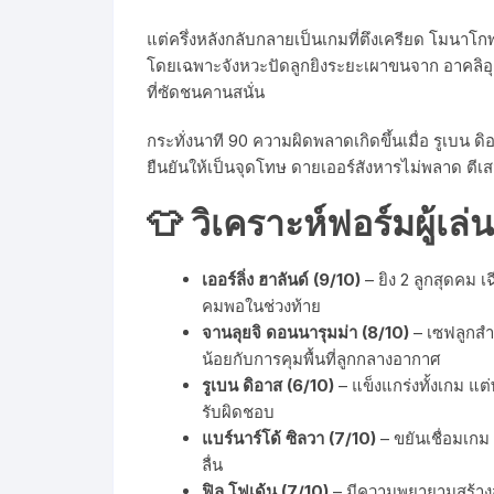
แต่ครึ่งหลังกลับกลายเป็นเกมที่ตึงเครียด โมนาโ
โดยเฉพาะจังหวะปัดลูกยิงระยะเผาขนจาก อาคลิอุช น
ที่ซัดชนคานสนั่น
กระทั่งนาที 90 ความผิดพลาดเกิดขึ้นเมื่อ รูเบน ดิ
ยืนยันให้เป็นจุดโทษ ดายเออร์สังหารไม่พลาด ตีเส
👕 วิเคราะห์ฟอร์มผู้เล่น
เออร์ลิ่ง ฮาลันด์ (9/10)
– ยิง 2 ลูกสุดคม 
คมพอในช่วงท้าย
จานลุยจิ ดอนนารุมม่า (8/10)
– เซฟลูกสำค
น้อยกับการคุมพื้นที่ลูกกลางอากาศ
รูเบน ดิอาส (6/10)
– แข็งแกร่งทั้งเกม แต
รับผิดชอบ
แบร์นาร์โด้ ซิลวา (7/10)
– ขยันเชื่อมเกม
ลื่น
ฟิล โฟเด้น (7/10)
– มีความพยายามสร้างสรร