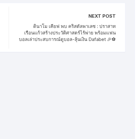
NEXT POST
ดินาโม เคียฟ พบ คริสตัลพาเลซ : ปราสาท
เรือนแก้วสร้างประวัติศาสตร์ไร้พ่าย พร้อมแฟน
บอลเล่าประสบการณ์ดูบอล-ลุ้นเงิน Dafabet 🎉⚽