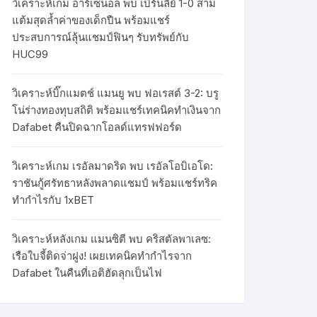
วิเคราะห์เกม อาร์เซนอล พบ เบิร์นลีย์ 1-0 สาม
แต้มสุดล้ำค่าของเด็กปืน พร้อมแชร์
ประสบการณ์ลุ้นแชมป์ฟินๆ รับทรัพย์กับ
HUC99
วิเคราะห์บิ๊กแมตช์ แมนยู พบ ฟอเรสต์ 3-2: บรู
โน่ร่างทองทุบสถิติ พร้อมแชร์เทคนิคทำเงินจาก
Dafabet คืนปิดฉากโอลด์แทรฟฟอร์ด
วิเคราะห์เกม เรอัลมาดริด พบ เรอัลโอบิเอโด:
ราชันกู้ศรัทธาหลังพลาดแชมป์ พร้อมแชร์ทริค
ทำกำไรกับ 1xBET
วิเคราะห์หลังเกม แมนซิตี พบ คริสตัลพาเลซ:
เรือใบจี้ติดจ่าฝูง! เผยเทคนิคทำกำไรจาก
Dafabet ในคืนที่เอติฮัดลุกเป็นไฟ