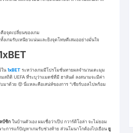
คือจุดเปลี่ยนของเกม
ทั้งเกมรับเหนียวแน่นและยิงจุดโทษตีเสมออย่างมั่นใจ
 1xBET
ม์ใน
1xBET
ระหว่างเกมมีโปรโมชั่นทายผลจำนวนเตะมุม
มสถิติ UEFA ที่ระบุว่าแมตช์ที่มี ฮาลันด์ ลงสนามจะมีค่า
ลับมาด้วย 🤑 นี่แหละคือเสน่ห์ของการ “เชียร์บอลไปพร้อม
ลป์ซิก
ในบ้านตัวเอง ผมเชื่อว่าเป๊ป กวาร์ดิโอล่า จะไม่ยอม
เฉพาะการแก้ปัญหาเกมรับช่วงท้าย ส่วนโมนาโกต้องไปเยือน
ยู