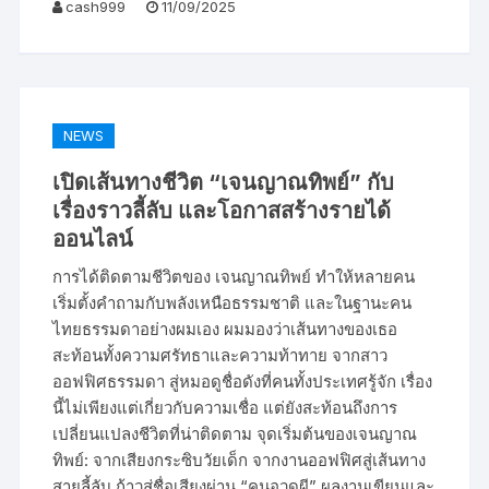
cash999
11/09/2025
c
itt
er
ar
e
er
e
e
b
st
o
NEWS
o
เปิดเส้นทางชีวิต “เจนญาณทิพย์” กับ
k
เรื่องราวลี้ลับ และโอกาสสร้างรายได้
ออนไลน์
การได้ติดตามชีวิตของ เจนญาณทิพย์ ทำให้หลายคน
เริ่มตั้งคำถามกับพลังเหนือธรรมชาติ และในฐานะคน
ไทยธรรมดาอย่างผมเอง ผมมองว่าเส้นทางของเธอ
สะท้อนทั้งความศรัทธาและความท้าทาย จากสาว
ออฟฟิศธรรมดา สู่หมอดูชื่อดังที่คนทั้งประเทศรู้จัก เรื่อง
นี้ไม่เพียงแต่เกี่ยวกับความเชื่อ แต่ยังสะท้อนถึงการ
เปลี่ยนแปลงชีวิตที่น่าติดตาม จุดเริ่มต้นของเจนญาณ
ทิพย์: จากเสียงกระซิบวัยเด็ก จากงานออฟฟิศสู่เส้นทาง
สายลี้ลับ ก้าวสู่ชื่อเสียงผ่าน “คนอวดผี” ผลงานเขียนและ