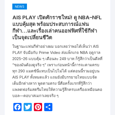
NEWS
AIS PLAY เปิดศักราชใหม่! ดู NBA–NFL
แบบคุ้มสุด พร้อมประสบการณ์แฟน
กีฬา…และเรื่องเล่าคนออฟฟิศที่ใช้กีฬา
เป็นจุดเปลี่ยนชีวิต
ในฐานะแฟนกีฬาอย่างผม บอกเลยว่าพอได้เห็นว่า AIS
PLAY จับมือกับ Prime Video ส่งแพ็กเกจ NBA ฤดูกาล
2025–26 แบบคุ้ม ๆ เดือนละ 249 บาท ก็รู้สึกว่าเป็นดีลที่
“ของมันต้องดูจริง ๆ” เพราะก่อนหน้านี้การจะตามครบ
ทุก 290 แมตช์นี่แทบเป็นไปไม่ได้ แต่ตอนนี้รวมอยู่บน
AIS PLAY ทั้งหมดแล้ว แถมยังมีบรรยายไทยแบบจัด
เต็มอีกต่างหาก พูดตามตรง นี่คือครั้งแรกที่รู้สึกว่า
แพลตฟอร์มสตรีมไทยให้ความรู้สึกครบเครื่องเหมือนคอ
บอล—คอบาสเมกาเลยจริง ๆ
F
T
Pi
S