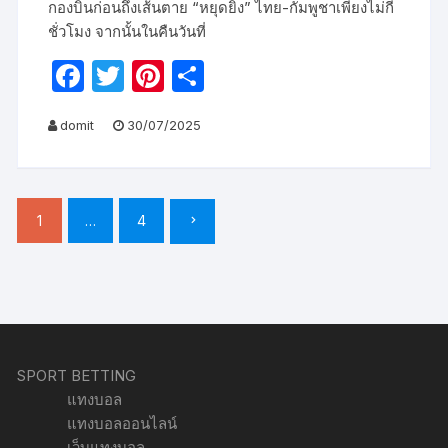
กองบินก่อนถึงเส้นตาย “หยุดยิง” ไทย-กัมพูชาเพียงไม่กี่
ชั่วโมง จากนั้นในคืนวันที่
F
T
Pi
S
a
w
nt
h
domit
30/07/2025
c
itt
er
ar
e
er
e
e
b
st
Posts
1
…
4
pagination
o
o
k
SPORT BETTING
แทงบอล
แทงบอลออนไลน์
เว็บแทงบอล