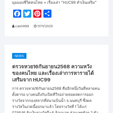
มุมมองชีวิตคนไทย + เรื่องเล่า “HUC99 ทำเงินเสริม”
F
T
Pi
S
a
w
nt
h
cash999
11/11/2025
c
itt
er
ar
e
er
e
e
b
st
o
NEWS
o
ตรวจหวย16กันยายน2568 ความหวัง
k
ของคนไทย และเรื่องเล่าการหารายได้
เสริมจาก HUC99
การ ตรวจหวย16กันยายน2568 คืออีกหนึ่งวันที่หลายคน
ตั้งตารอ บางคนถึงกับเปิดทีวีรอถ่ายทอดสดการออก
รางวัลจากกองสลากที่สนามบินน้ำ จ.นนทบุรี ซึ่งผล
รางวัลในงวดนี้ออกมาแล้ว โดยรางวัลที่ 1 ได้แก่
074646 รับเงินรางวัลถึง 6 ล้านบาท ส่วนเลขท้าย 2 ตัว