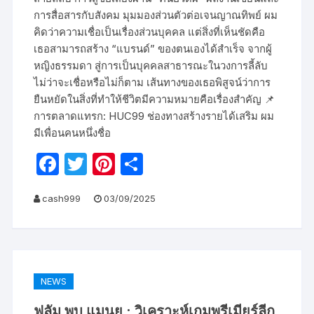
การสื่อสารกับสังคม มุมมองส่วนตัวต่อเจนญาณทิพย์ ผม
คิดว่าความเชื่อเป็นเรื่องส่วนบุคคล แต่สิ่งที่เห็นชัดคือ
เธอสามารถสร้าง “แบรนด์” ของตนเองได้สำเร็จ จากผู้
หญิงธรรมดา สู่การเป็นบุคคลสาธารณะในวงการลี้ลับ
ไม่ว่าจะเชื่อหรือไม่ก็ตาม เส้นทางของเธอพิสูจน์ว่าการ
ยืนหยัดในสิ่งที่ทำให้ชีวิตมีความหมายคือเรื่องสำคัญ 📌
การตลาดแทรก: HUC99 ช่องทางสร้างรายได้เสริม ผม
มีเพื่อนคนหนึ่งชื่อ
F
T
Pi
S
a
w
nt
h
cash999
03/09/2025
c
itt
er
ar
e
er
e
e
b
st
o
NEWS
o
ฟูลัม พบ แมนยู : วิเคราะห์เกมพรีเมียร์ลีก