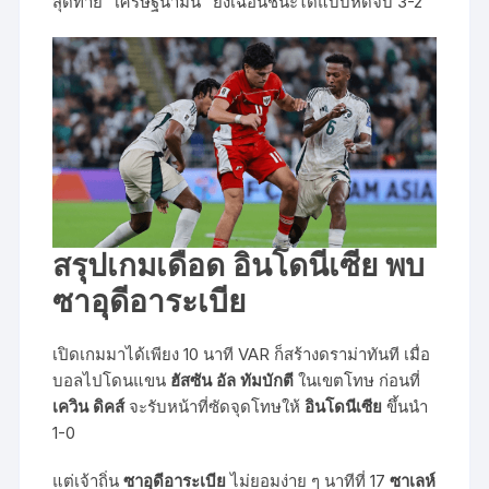
สุดท้าย “เศรษฐีน้ำมัน” ยังเฉือนชนะได้แบบหืดจับ 3-2
สรุปเกมเดือด อินโดนีเซีย พบ
ซาอุดีอาระเบีย
เปิดเกมมาได้เพียง 10 นาที VAR ก็สร้างดราม่าทันที เมื่อ
บอลไปโดนแขน
ฮัสซัน อัล ทัมบักตี
ในเขตโทษ ก่อนที่
เควิน ดิคส์
จะรับหน้าที่ซัดจุดโทษให้
อินโดนีเซีย
ขึ้นนำ
1-0
แต่เจ้าถิ่น
ซาอุดีอาระเบีย
ไม่ยอมง่าย ๆ นาทีที่ 17
ซาเลห์