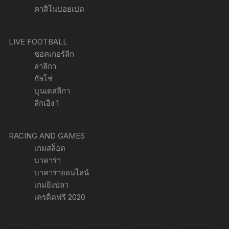
คาสิโนปอยเปต
LIVE FOOTBALL
ซอคเกอร์ลีก
ลาลีกา
กัลโช่
บุนเดสลีกา
ลีกเอิง 1
RACING AND GAMES
เกมสล็อต
บาคาร่า
บาคาร่าออนไลน์
เกมยิงปลา
เครดิตฟรี 2020