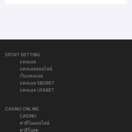
SPORT BETTING
แทงบอล
แทงบอลออนไลน์
เว็บแทงบอล
แทงบอล SBOBET
แทงบอล UFABET
CASINO ONLINE
CASINO
คาสิโนออนไลน์
คาสิโนสด