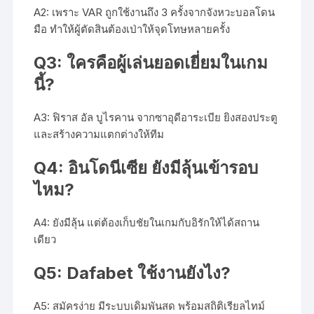
A2: เพราะ VAR ถูกใช้งานถึง 3 ครั้งจากจังหวะบอลโดน
มือ ทำให้ผู้ตัดสินต้องเป่าให้จุดโทษหลายครั้ง
Q3: ใครคือผู้เล่นยอดเยี่ยมในเกม
นี้?
A3: ฟิราส อัล บูไรคาน จากซาอุดีอาระเบีย ยิงสองประตู
และสร้างความแตกต่างให้ทีม
Q4: อินโดนีเซีย ยังมีลุ้นเข้ารอบ
ไหม?
A4: ยังมีลุ้น แต่ต้องเก็บชัยในเกมกับอิรักให้ได้สถาน
เดียว
Q5: Dafabet ใช้งานยังไง?
A5: สมัครง่าย มีระบบเดิมพันสด พร้อมสถิติเรียลไทม์