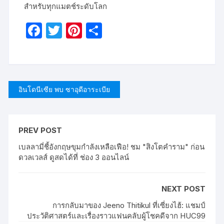
สำหรับทุกแมตช์ระดับโลก
F
T
Pi
S
a
w
nt
h
c
itt
er
ar
e
er
e
e
b
st
อินโดนีเซีย พบ ซาอุดีอาระเบีย
o
o
PREV POST
k
เบลลามี่ชี้อังกฤษขุมกำลังเหลือเฟือ! ชม "สิงโตคำราม" ก่อน
ดวลเวลส์ ดูสดได้ที่ ช่อง 3 ออนไลน์
NEXT POST
การกลับมาของ Jeeno Thitikul ที่เซี่ยงไฮ้: แชมป์
ประวัติศาสตร์และเรื่องราวแฟนคลับผู้โชคดีจาก HUC99