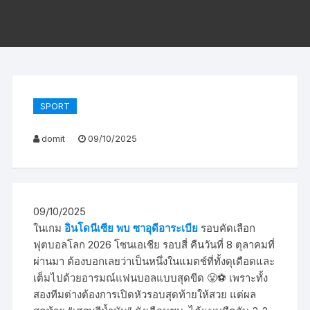
SPORT
domit
09/10/2025
09/10/2025
ในเกม
อินโดนีเซีย พบ ซาอุดีอาระเบีย
รอบคัดเลือก
ฟุตบอลโลก 2026 โซนเอเชีย รอบสี่ คืนวันที่ 8 ตุลาคมที่
ผ่านมา ต้องบอกเลยว่าเป็นหนึ่งในแมตช์ที่ทั้งดุเดือดและ
เต็มไปด้วยอารมณ์แฟนบอลแบบสุดขีด 😤⚽ เพราะทั้ง
สองทีมต่างต้องการเปิดหัวรอบสุดท้ายให้สวย แต่ผล