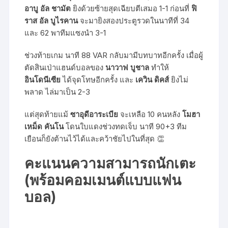
อาบู อัล ชามัต
ยิงด้วยซ้ายสุดเฉียบตีเสมอ 1-1 ก่อนที่
ฟิ
ราส อัล บูไรคาน
จะมายิงสองประตูรวดในนาทีที่ 34
และ 62 พาทีมแซงนำ 3-1
ช่วงท้ายเกม นาที 88 VAR กลับมามีบทบาทอีกครั้ง เมื่อผู้
ตัดสินเป่าแฮนด์บอลของ
นาวาฟ บูชาล
ทำให้
อินโดนีเซีย
ได้จุดโทษอีกครั้ง และ
เควิน ดิคส์
ยิงไม่
พลาด ไล่มาเป็น 2-3
แต่สุดท้ายแม้
ซาอุดีอาระเบีย
จะเหลือ 10 คนหลัง
โมฮา
เหม็ด คันโน
โดนใบแดงช่วงทดเจ็บ นาที 90+3 ทีม
เยือนก็ยังต้านไว้ได้และคว้าชัยไปในที่สุด 👏
คะแนนความสามารถนักเตะ
(พร้อมคอมเมนต์แบบแฟน
บอล)