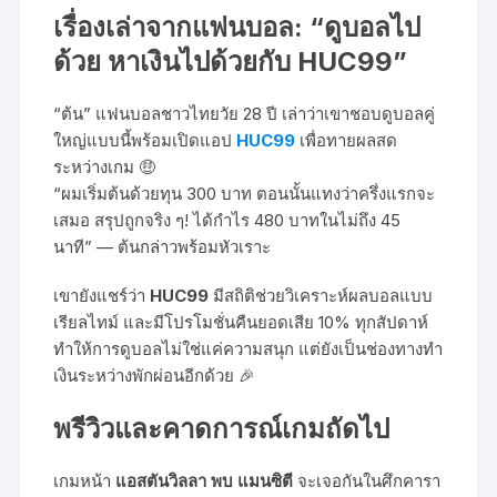
เรื่องเล่าจากแฟนบอล: “ดูบอลไป
ด้วย หาเงินไปด้วยกับ HUC99”
“ต้น” แฟนบอลชาวไทยวัย 28 ปี เล่าว่าเขาชอบดูบอลคู่
ใหญ่แบบนี้พร้อมเปิดแอป
HUC99
เพื่อทายผลสด
ระหว่างเกม 🤑
“ผมเริ่มต้นด้วยทุน 300 บาท ตอนนั้นแทงว่าครึ่งแรกจะ
เสมอ สรุปถูกจริง ๆ! ได้กำไร 480 บาทในไม่ถึง 45
นาที” — ต้นกล่าวพร้อมหัวเราะ
เขายังแชร์ว่า
HUC99
มีสถิติช่วยวิเคราะห์ผลบอลแบบ
เรียลไทม์ และมีโปรโมชั่นคืนยอดเสีย 10% ทุกสัปดาห์
ทำให้การดูบอลไม่ใช่แค่ความสนุก แต่ยังเป็นช่องทางทำ
เงินระหว่างพักผ่อนอีกด้วย 🎉
พรีวิวและคาดการณ์เกมถัดไป
เกมหน้า
แอสตันวิลลา พบ แมนซิตี
จะเจอกันในศึกคารา