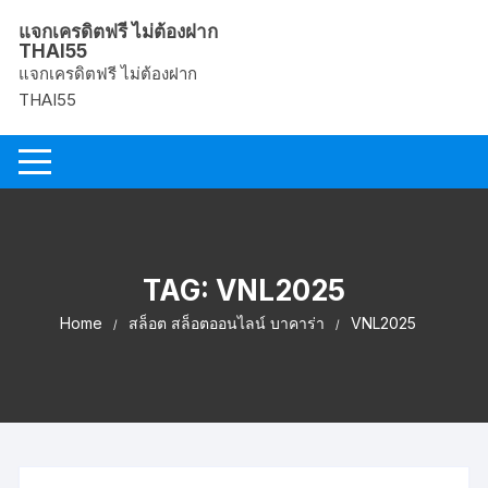
Skip
แจกเครดิตฟรี ไม่ต้องฝาก
to
THAI55
content
แจกเครดิตฟรี ไม่ต้องฝาก
THAI55
TAG:
VNL2025
Home
สล็อต สล็อตออนไลน์ บาคาร่า
VNL2025