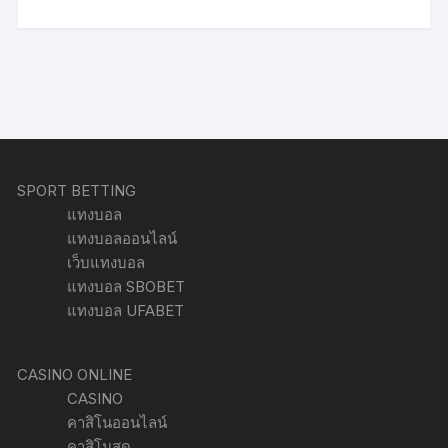
c
itt
er
ar
e
er
e
e
b
st
o
o
k
SPORT BETTING
แทงบอล
แทงบอลออนไลน์
เว็บแทงบอล
แทงบอล SBOBET
แทงบอล UFABET
CASINO ONLINE
CASINO
คาสิโนออนไลน์
คาสิโนสด