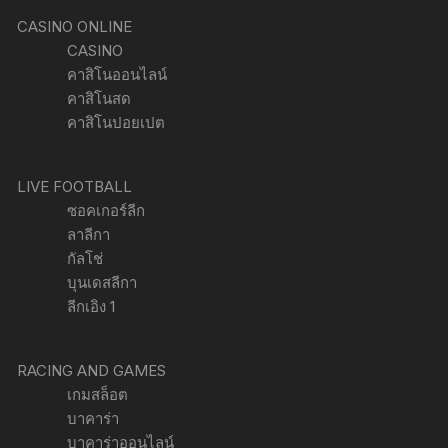
CASINO ONLINE
CASINO
คาสิโนออนไลน์
คาสิโนสด
คาสิโนปอยเปต
LIVE FOOTBALL
ซอคเกอร์ลีก
ลาลีกา
กัลโช่
บุนเดสลีกา
ลีกเอิง 1
RACING AND GAMES
เกมสล็อต
บาคาร่า
บาคาร่าออนไลน์