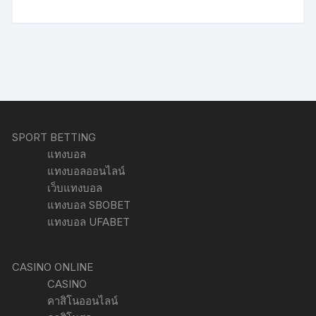
c
itt
er
ar
e
er
e
e
b
st
o
o
k
SPORT BETTING
แทงบอล
แทงบอลออนไลน์
เว็บแทงบอล
แทงบอล SBOBET
แทงบอล UFABET
CASINO ONLINE
CASINO
คาสิโนออนไลน์