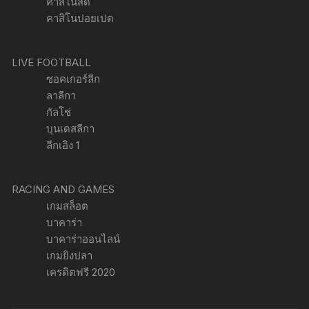
คาสิโนสด
คาสิโนปอยเปต
LIVE FOOTBALL
ซอคเกอร์ลีก
ลาลีกา
กัลโช่
บุนเดสลีกา
ลีกเอิง 1
RACING AND GAMES
เกมสล็อต
บาคาร่า
บาคาร่าออนไลน์
เกมยิงปลา
เครดิตฟรี 2020