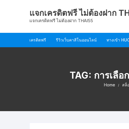
Skip
to
แจกเครดิตฟรี ไม่ต้องฝาก T
content
แจกเครดิตฟรี ไม่ต้องฝาก THAI55
เครดิตฟรี
รีวิวเว็บคาสิโนออนไลน์
ทางเข้า HU
Live Casino House
TAG:
การเลือก
Home
สล็