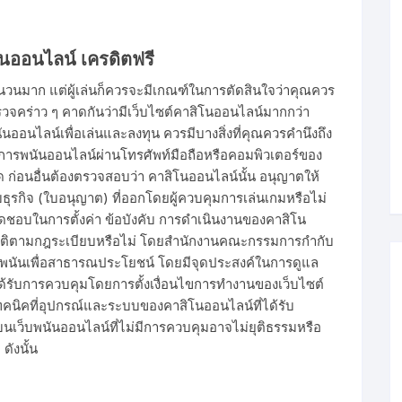
โนออนไลน์ เครดิตฟรี
จำนวนมาก แต่ผู้เล่นก็ควรจะมีเกณฑ์ในการตัดสินใจว่าคุณควร
ำรวจคร่าว ๆ คาดกันว่ามีเว็บไซต์คาสิโนออนไลน์มากกว่า
นันออนไลน์เพื่อเล่นและลงทุน ควรมีบางสิ่งที่คุณควรคำนึงถึง
ล่นการพนันออนไลน์ผ่านโทรศัพท์มือถือหรือคอมพิวเตอร์ของ
ก่อนอื่นต้องตรวจสอบว่า คาสิโนออนไลน์นั้น อนุญาตให้
กิจ (ใบอนุญาต) ที่ออกโดยผู้ควบคุมการเล่นเกมหรือไม่
ดชอบในการตั้งค่า ข้อบังคับ การดำเนินงานของคาสิโน
บัติตามกฎระเบียบหรือไม่ โดยสำนักงานคณะกรรมการกำกับ
นันเพื่อสาธารณประโยชน์ โดยมีจุดประสงค์ในการดูแล
ได้รับการควบคุมโดยการตั้งเงื่อนไขการทำงานของเว็บไซต์
คนิคที่อุปกรณ์และระบบของคาสิโนออนไลน์ที่ได้รับ
นเว็บพนันออนไลน์ที่ไม่มีการควบคุมอาจไม่ยุติธรรมหรือ
ังนั้น