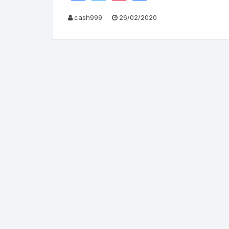
a
w
nt
h
cash999
26/02/2020
c
itt
er
ar
e
er
e
e
b
st
o
o
k