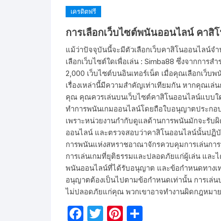
เครดิตฟรี
การเลือกเว็บไซต์พนันออนไลน์ คาสิ
แม้ว่าปัจจุบันนี้จะมีตัวเลือกเว็บคาสิโนออนไลน์
เลือกเว็บไซต์ใดเพื่อเล่น : Simba88 ซึ่งจากการส
2,000 เว็บไซต์บนอินเทอร์เน็ต เมื่อคุณเลือกเว็บพ
เรื่องเหล่านี้มีความสำคัญเท่าเทียมกัน หากคุณเ
คุณ คุณควรเล่นบนเว็บไซต์คาสิโนออนไลน์แบบใด 
ทำการพนันเกมออนไลน์โดยถือใบอนุญาตประกอบธุร
เพราะหน่วยงานกำกับดูแลด้านการพนันมักจะรับผิ
ออนไลน์ และตรวจสอบว่าคาสิโนออนไลน์นั้นปฏิ
การพนันแห่งสหราชอาณาจักรควบคุมการเล่นการพ
การเล่นเกมที่ยุติธรรมและปลอดภัยแก่ผู้เล่น และ
พนันออนไลน์ที่ได้รับอนุญาต และข้อกำหนดทางเท
อนุญาตต้องเป็นไปตามข้อกำหนดเท่านั้น การเล่นบ
ไม่ปลอดภัยแก่คุณ พวกเขาอาจทำงานผิดกฎหมาย ด
F
T
Pi
S