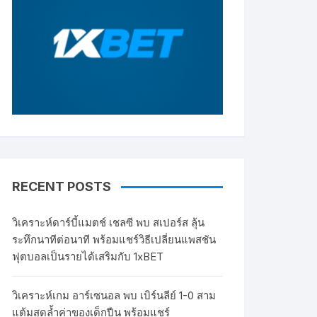
RECENT POSTS
วิเคราะห์ดาร์บี้แมตช์ เชลซี พบ สเปอร์ส ลุ้น
ระทึกนาทีต่อนาที พร้อมแชร์วิธีเปลี่ยนแพสชัน
ฟุตบอลเป็นรายได้เสริมกับ 1xBET
วิเคราะห์เกม อาร์เซนอล พบ เบิร์นลีย์ 1-0 สาม
แต้มสุดล้ำค่าของเด็กปืน พร้อมแชร์