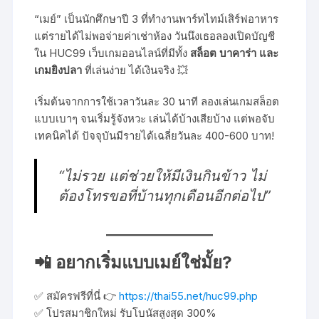
“เมย์” เป็นนักศึกษาปี 3 ที่ทำงานพาร์ทไทม์เสิร์ฟอาหาร
แต่รายได้ไม่พอจ่ายค่าเช่าห้อง วันนึงเธอลองเปิดบัญชี
ใน HUC99 เว็บเกมออนไลน์ที่มีทั้ง
สล็อต บาคาร่า และ
เกมยิงปลา
ที่เล่นง่าย ได้เงินจริง 💥
เริ่มต้นจากการใช้เวลาวันละ 30 นาที ลองเล่นเกมสล็อต
แบบเบาๆ จนเริ่มรู้จังหวะ เล่นได้บ้างเสียบ้าง แต่พอจับ
เทคนิคได้ ปัจจุบันมีรายได้เฉลี่ยวันละ 400-600 บาท!
“ไม่รวย แต่ช่วยให้มีเงินกินข้าว ไม่
ต้องโทรขอที่บ้านทุกเดือนอีกต่อไป”
📲 อยากเริ่มแบบเมย์ใช่มั้ย?
✅ สมัครฟรีที่นี่ 👉
https://thai55.net/huc99.php
✅ โปรสมาชิกใหม่ รับโบนัสสูงสุด 300%