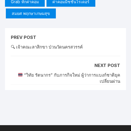
b
st
Grab หักค่าคอม
ค่าคอมมิชชั่นไรเดอร์
o
สมยศ พฤกษาเกษมสุข
o
k
PREV POST
🔍 เจ้าคณะลาสิกขา ป่วนวัดนครสวรรค์
NEXT POST
“วิทัย รัตนากร” กับภารกิจใหม่ ผู้ว่าการแบงก์ชาติยุค
เปลี่ยนผ่าน