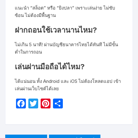
แนะนำ “สล็อต” หรือ “ยิงปลา” เพราะเล่นง่าย ไม่ซับ
ซ้อน ไม่ต้องมีพื้นฐาน
ฝากถอนใช้เวลานานไหม?
ไม่เกิน 5 นาที! ผ่านบัญชีธนาคารไทยได้ทันที ไม่มีขั้น
ต่ำในการถอน
เล่นผ่านมือถือได้ไหม?
ได้แน่นอน ทั้ง Android และ iOS ไม่ต้องโหลดแอป เข้า
เล่นผ่านเว็บไซต์ได้เลย
F
T
Pi
S
a
w
nt
h
c
itt
er
ar
e
er
e
e