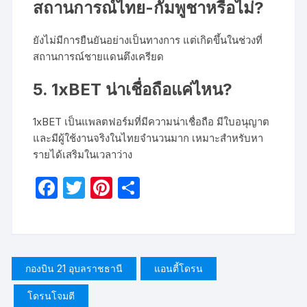
สถานการณ์ไทย-กัมพูชาหรือไม่?
ยังไม่มีการยืนยันอย่างเป็นทางการ แต่เกิดขึ้นในช่วงที่
สถานการณ์ชายแดนตึงเครียด
5. 1xBET น่าเชื่อถือแค่ไหน?
1xBET เป็นแพลตฟอร์มที่มีความน่าเชื่อถือ มีใบอนุญาต
และมีผู้ใช้งานจริงในไทยจำนวนมาก เหมาะสำหรับหา
รายได้เสริมในเวลาว่าง
F
T
Pi
S
a
w
nt
h
c
itt
er
ar
e
er
e
e
b
st
กองบิน 21 อุบลราชธานี
แอนตี้โดรน
o
โดรนโจมตี