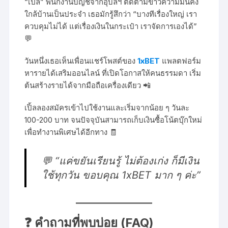
“เปิ้ล” พนักงานบัญชีจากอุบลฯ ติดตามข่าวความมั่นคง
ใกล้บ้านเป็นประจำ เธอมักรู้สึกว่า “บางทีเรื่องใหญ่ เรา
ควบคุมไม่ได้ แต่เรื่องเงินในกระเป๋า เราจัดการเองได้”
💬
วันหนึ่งเธอเห็นเพื่อนแชร์โพสต์ของ
1xBET
แพลตฟอร์ม
หารายได้เสริมออนไลน์ ที่เปิดโอกาสให้คนธรรมดา เริ่ม
ต้นสร้างรายได้จากมือถือเครื่องเดียว 📲
เปิ้ลลองสมัครเข้าไปใช้งานและเริ่มจากน้อย ๆ วันละ
100-200 บาท จนปัจจุบันสามารถเก็บเงินซื้อโน้ตบุ๊กใหม่
เพื่อทำงานพิเศษได้อีกทาง 🧾
💬
“แค่ขยันเรียนรู้ ไม่ต้องเก่ง ก็มีเงิน
ใช้ทุกวัน ขอบคุณ 1xBET มาก ๆ ค่ะ”
❓ คำถามที่พบบ่อย (FAQ)