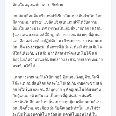
นิยมในหมู่เกมส์บาคาร่าอีกด้วย
เกมส์แบล็คแจ็คหรือเกมส์ที่เรียกในแหล่งต้นกำเนิด โดย
มีความหมายว่า 21 แบล็คแจ็คเป็นเกมส์ที่ได้รับความ
นิยมในหลายประเทศ เพราะเป็นเกมส์ที่ง่ายต่อการเรียน
รู้และเล่น และเกมส์นี้มีกฎกติกาของเกมส์ง่ายๆ ที่ผู้เล่น
และดีลเลอร์จะต้องปฏิบัติตาม เป้าหมายของการเล่นแบ
ล็คแจ็ค (blackjack) คือการที่ผู้เล่นจะต้องได้รับแต้มไพ่
ที่ใกล้เคียงกับ 21 แต้มมากที่สุดเท่าที่จะเป็นไปได้ แต่
ต้องไม่เกินจำนวนแต้มดังกล่าวและสามารถเอาชนะฝ่าย
ตรงข้ามให้ได้
แตกต่างจากเกมส์ไพ่โป๊กเกอร์ ผู้เล่นจะนั่งอยู่ด้วยกันที่
โต๊ะ แต่เกมส์แบล็คแจ็คจะไม่ได้เล่นกับฝ่ายตรงข้ามแต่
อย่างใดในแต่ละคน คือพูดง่าย ๆ คือผู้เล่นไม่ได้แข่งขัน
กับผู้เล่นเองด้วยกัน แต่เป็นการที่ผู้เล่นต้องเล่นหรือ
แข่งขันกับดีลเลอร์เท่านั้น เพราะทุกผู้เล่นที่เล่นเกมส์แบ
ล็คแจ็คทั้งหมดจะต้องเล่นกับดีลเลอร์เท่านั้น และไม่ว่า
จะเป็นในบ่อนคาสิโน หรือแม้แต่คาสิโนออนไลน์ ใน