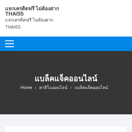
Skip
แจกเครดิตฟรี ไม่ต้องฝาก
to
THAI55
content
แจกเครดิตฟรี ไม่ต้องฝาก
THAI55
แบล็คแจ็คออนไลน์
Home
คาสิโนออนไลน์
แบล็คแจ็คออนไลน์