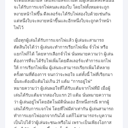
จะต้องเล่นเกมส์ โดยที่เกมส์จะเริ่มด้วยผู้เล่นแต่ละคนนั้น
จะได้รับการแจกไพ่คนละสองใบ โดยไพ่ทั้งหมดจะถูก
หงายหน้าไพ่ขึ้น ดีลเลอร์จะได้รับไพ่สองใบด้วยเช่นกัน
แต่หนึ่งใบจะหงายหน้าขึ้นและอีกหนึ่งใบจะถูกคว่ำหน้า
ไพ่ไว้
เมื่อทุกผู้เล่นได้รับการแจกไพ่แล้ว ผู้เล่นจะสามารถ
ตัดสินใจได้ว่า ผู้เล่นจะทำการเรียกไพ่เพิ่ม จั่วไพ่ หรือ
แยกไพ่ก็ได้ โดยหากเลือกจั่วไพ่ นั่นหมายความว่า ผู้เล่น
ต้องการที่จะได้รับไพ่เพิ่มโดยดีลเลอร์จะทำการแจกไพ่
ให้ การเรียกไพ่เพิ่ม ผู้เล่นจะสามารถเรียกเพิ่มได้หลาย
ครั้งตามที่ต้องการ จนกว่าจะพอใจ แต่ทั้งนี้ ไพ่ที่เรียกมา
นั้นจะต้องมีแต้มไม่เกิน 21 แต้ม “การอยู่ไพ่”
หมายความว่า ผู้เล่นพอใจที่ได้รับแต้มจากไพ่ที่มี เมื่อผู้
เล่นได้รับแต้มจากสองใบแรก 21 แต้ม นั่นหมายควาาม
ว่า ผู้เล่นอยู่ไพ่โดยอัตโนมัตินั่นเอง อีกหนึ่งกรณี หากผู้
เล่นได้รับการแจกไพ่ โดยที่ไพ่มีค่าเท่ากัน ผู้เล่นสามารถ
ทำการแยกไพ่ออกจากกันได้ แต่ก็ไม่สามารถระบุความ
เป็นไปได้ว่าผู้เล่นจะชนะหรือไม่ เพราะเป็นเพียงโอกาส