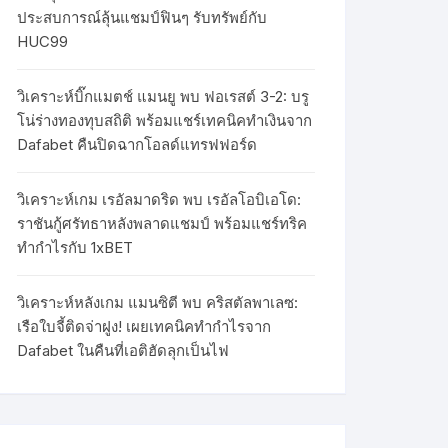
ประสบการณ์ลุ้นแชมป์ฟินๆ รับทรัพย์กับ
HUC99
วิเคราะห์บิ๊กแมตช์ แมนยู พบ ฟอเรสต์ 3-2: บรู
โน่ร่างทองทุบสถิติ พร้อมแชร์เทคนิคทำเงินจาก
Dafabet คืนปิดฉากโอลด์แทรฟฟอร์ด
วิเคราะห์เกม เรอัลมาดริด พบ เรอัลโอบิเอโด:
ราชันกู้ศรัทธาหลังพลาดแชมป์ พร้อมแชร์ทริค
ทำกำไรกับ 1xBET
วิเคราะห์หลังเกม แมนซิตี พบ คริสตัลพาเลซ:
เรือใบจี้ติดจ่าฝูง! เผยเทคนิคทำกำไรจาก
Dafabet ในคืนที่เอติฮัดลุกเป็นไฟ