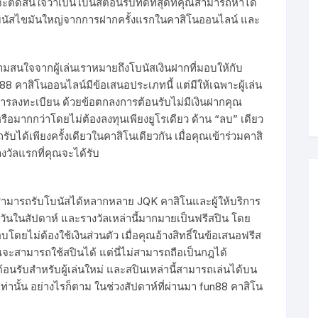
ตัดสินใจว่าเป็นโบนัสต้อนรับที่ดีที่สุดที่คุณสามารถหาได้
โบนัสไขมันใหญ่จากการฝากครั้งแรกในคาสิโนออนไลน์ และ
ามสนใจจากผู้เล่นเราหมายถึงโบนัสเงินฝากที่มอบให้กับ
88 คาสิโนออนไลน์มีข้อเสนอประเภทนี้ แต่มีให้เฉพาะผู้เล่น
างการลงทะเบียน ด้วยข้อตกลงการต้อนรับไม่มีเงินฝากคุณ
ือมากกว่าโดยไม่ต้องลงทุนเพียงยูโรเดียว ด้าน “ลบ” เดียว
ได้เพียงครั้งเดียวในคาสิโนเดียวกัน เมื่อคุณเข้าร่วมคาสิ
างวัลแรกที่คุณจะได้รับ
ณสามารถรับโบนัสได้หลากหลาย JQK คาสิโนและผู้ให้บริการ
นทุกวันในสัปดาห์ และรางวัลเหล่านี้มากมายเป็นฟรีสปิน โดย
โดยไม่ต้องใช้เงินส่วนตัว เมื่อคุณอ้างสิทธิ์ในข้อเสนอฟรีส
จะสามารถใช้สปินได้ แต่นี่ไม่สามารถถือเป็นกฎได้
อนรับสำหรับผู้เล่นใหม่ และสปินเหล่านี้สามารถเล่นได้บน
่านั้น อย่างไรก็ตาม ในช่วงสัปดาห์ที่ผ่านมา fun88 คาสิโน