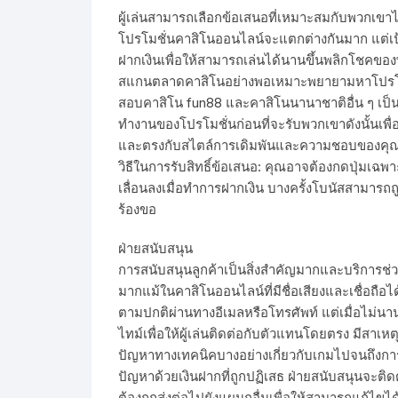
ผู้เล่นสามารถเลือกข้อเสนอที่เหมาะสมกับพวกเขาได้
โปรโมชั่นคาสิโนออนไลน์จะแตกต่างกันมาก แต่เป้
ฝากเงินเพื่อให้สามารถเล่นได้นานขึ้นพลิกโชคขอ
สแกนตลาดคาสิโนอย่างพอเหมาะพยายามหาโปรโมชั่นท
สอบคาสิโน fun88 และคาสิโนนานาชาติอื่น ๆ เป็นประจ
ทำงานของโปรโมชั่นก่อนที่จะรับพวกเขาดังนั้นเพื
และตรงกับสไตล์การเดิมพันและความชอบของคุณ 
วิธีในการรับสิทธิ์ข้อเสนอ: คุณอาจต้องกดปุ่มเ
เลื่อนลงเมื่อทำการฝากเงิน บางครั้งโบนัสสามารถ
ร้องขอ
ฝ่ายสนับสนุน
การสนับสนุนลูกค้าเป็นสิ่งสำคัญมากและบริการช่
มากแม้ในคาสิโนออนไลน์ที่มีชื่อเสียงและเชื่อถือ
ตามปกติผ่านทางอีเมลหรือโทรศัพท์ แต่เมื่อไม่น
ไทม์เพื่อให้ผู้เล่นติดต่อกับตัวแทนโดยตรง มีสาเ
ปัญหาทางเทคนิคบางอย่างเกี่ยวกับเกมไปจนถึงการถา
ปัญหาด้วยเงินฝากที่ถูกปฏิเสธ ฝ่ายสนับสนุนจะติ
ต้องถูกส่งต่อไปยังแผนกอื่นเพื่อให้สามารถแก้ไขได้อ