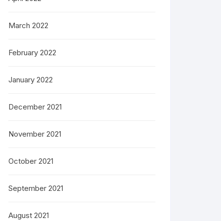
March 2022
February 2022
January 2022
December 2021
November 2021
October 2021
September 2021
August 2021