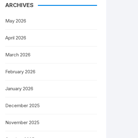
ARCHIVES
May 2026
April 2026
March 2026
February 2026
January 2026
December 2025
November 2025