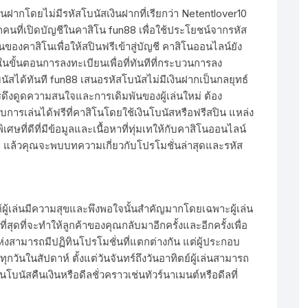
งินฝากโดยไม่มีรหัสโบนัสเงินฝากที่เรียกว่า Netentlover10
ทุกคนที่เปิดบัญชีในคาสิโน fun88 เพื่อใช้ประโยชน์จากรหัส
ุนของคาสิโนเพื่อให้สปินฟรีเข้าสู่บัญชี คาสิโนออนไลน์ยัง
้ในขั้นตอนการลงทะเบียนเพื่อที่ทันทีที่กระบวนการลง
นัสได้ทันที fun88 เสนอรหัสโบนัสไม่มีเงินฝากเป็นกลยุทธ์
ารดึงดูดความสนใจและการเดิมพันของผู้เล่นใหม่ ต้อง
บการเล่นได้ฟรีที่คาสิโนโดยใช้เงินโบนัสหรือฟรีสปิน แหล่ง
ิเศษที่ดีที่มีข้อมูลและเนื้อหาที่ทุ่มเทให้กับคาสิโนออนไลน์
 แล้วคุณจะพบบทความเกี่ยวกับโปรโมชั่นล่าสุดและรหัส
้ผู้เล่นมีความสุขและพึงพอใจนั้นสำคัญมากโดยเฉพาะผู้เล่น
ีที่สุดที่จะทำให้ลูกค้าของคุณกลับมาอีกครั้งและอีกครั้งเพื่อ
สามารถมีปฏิทินโปรโมชั่นที่แตกต่างกัน แต่ผู้ประกอบ
กวันในสัปดาห์ ตั้งแต่วันจันทร์ถึงวันอาทิตย์ผู้เล่นสามารถ
โบนัสคืนเงินหรือดีลชั่วคราวเช่นทัวร์นาเมนต์หรือดีลที่