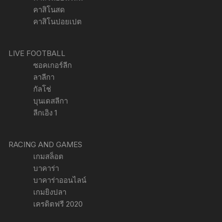
คาสิโนสด
คาสิโนปอยเปต
LIVE FOOTBALL
ซอคเกอร์ลีก
ลาลีกา
กัลโช่
บุนเดสลีกา
ลีกเอิง 1
RACING AND GAMES
เกมสล็อต
บาคาร่า
บาคาร่าออนไลน์
เกมยิงปลา
เครดิตฟรี 2020