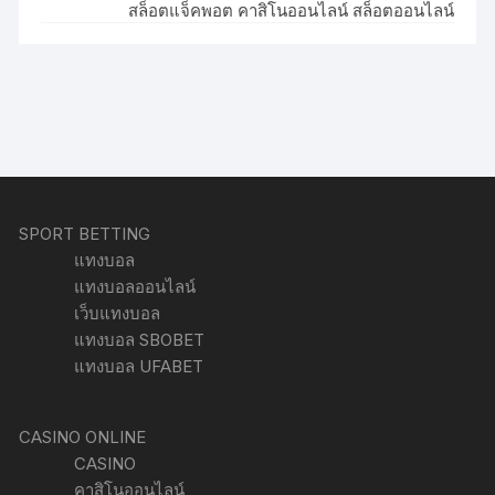
สล็อตแจ็คพอต คาสิโนออนไลน์ สล็อตออนไลน์
SPORT BETTING
แทงบอล
แทงบอลออนไลน์
เว็บแทงบอล
แทงบอล SBOBET
แทงบอล UFABET
CASINO ONLINE
CASINO
คาสิโนออนไลน์