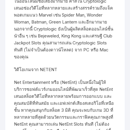
โนออนไลน์มีชื่อเสียงมากมาย คาสิโน Cryptologic
เสนอช่องวิดีโอที่หลากหลายและสร้างสรรค์รวมถึงแจ็ค
พอตเกมแนว Marvel เช่น Spider Man, Wonder
Woman, Batman, Green Lantern และอีกมากมาย
นอกจากนี้ Cryptologic ยังเป็นผู้ผลิตสล็อตออนไลน์ชั้น
นำอื่น ๆ เช่น Bejeweled, King Kong และเศรษฐี Club
Jackpot Slots คุณสามารถเล่น Cryptologic Slots
ทันที (ไม่จำเป็นต้องดาวน์โหลด) จาก PC หรือ Mac
ของคุณ
วิดีโอเกมจาก NETENT
Net Entertainment หรือ (NetEnt) เป็นหนึ่งในผู้ให้
บริการซอฟต์แวร์เกมออนไลน์ที่พัฒนาเร็วที่สุด NetEnt
เสนอสล็อตวิดีโอที่หลากหลายพร้อมการออกแบบ และ
คุณสมบัติที่ทันสมัย และเอฟเฟกต์เสียงสเตอริโอที่เหนือ
ชั้น หากคุณสนุกกับสล็อต 3 มิติ คุณจะพบกับเกม 3D ที่
หลากหลายที่สุดด้วยนวัตกรรมและกราฟิคคุณภาพสูงที่
NetEnt คุณสามารถเล่น NetEnt Slots ทันที (ไม่ต้อง