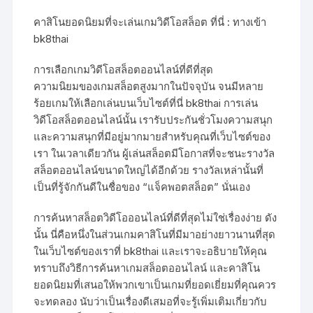
คาสิโนยอดนิยมที่จะเล่นเกมวิดีโอสล็อต ที่นี่ : ทางเข้า
bk8thai
การเลือกเกมวิดีโอสล็อตออนไลน์ที่ดีที่สุด
ความนิยมของเกมสล็อตสูงมากในปัจจุบัน จนมีหลาย
ร้อยเกมให้เลือกเล่นบนเว็บไซต์ที่นี่ bk8thai การเล่น
วิดีโอสล็อตออนไลน์นั้น เรารับประกันชั่วโมงความสนุก
และความสนุกที่มีอยู่มากมายสำหรับคุณที่เว็บไซต์ของ
เรา ในเวลาเดียวกัน ผู้เล่นสล็อตมีโอกาสที่จะชนะรางวัล
สล็อตออนไลน์ขนาดใหญ่ได้อีกด้วย รางวัลเหล่านั้นที่
เป็นที่รู้จักกันดีในชื่อของ “แจ็คพอตสล็อต” นั่นเอง
การค้นหาสล็อตวิดีโอออนไลน์ที่ดีที่สุดไม่ใช่เรื่องง่าย ดัง
นั้น นี่คือหนึ่งในส่วนเกมคาสิโนที่มีมาอย่างยาวนานที่สุด
ในเว็บไซต์ของเราที่ bk8thai และเราจะอธิบายให้คุณ
ทราบถึงวิธีการค้นหาเกมสล็อตออนไลน์ และคาสิโน
ยอดนิยมที่เสนอให้พวกเขาเป็นเกมที่ยอดเยี่ยมที่คุณควร
จะทดลอง นับว่าเป็นเรื่องดีเสมอที่จะรู้เพิ่มเติมเกี่ยวกับ