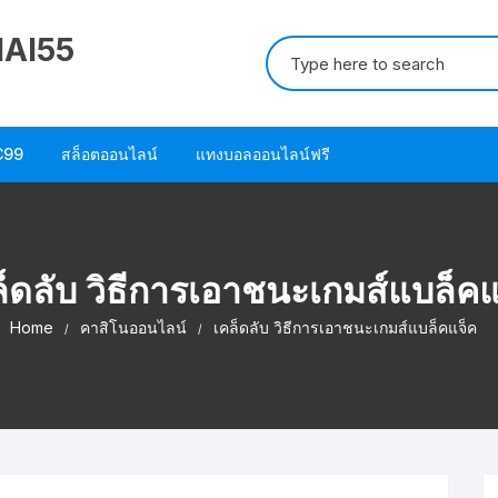
HAI55
Search for:
C99
สล็อตออนไลน์
แทงบอลออนไลน์ฟรี
FUN88
Dafabet
HappyLuke
W88
ล็ดลับ วิธีการเอาชนะเกมส์แบล็คแ
Home
คาสิโนออนไลน์
เคล็ดลับ วิธีการเอาชนะเกมส์แบล็คแจ็ค