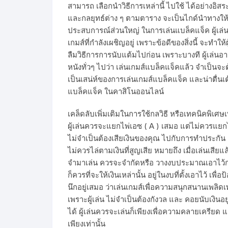
สามารถ เลือกนำวิธีการเหล่านี้ ไปใช้ ได้อย่างอิส
และกลยุทธ์ต่าง ๆ ตามตาราง จะเป็นไกด์นำทางให้ผู
ประสบการณ์ส่วนใหญ่ ในการเล่นแบล็คแจ็ค ผู้เล่น
เกมส์ที่กำลังเผชิญอยู่ เพราะข้อดีของสิ่งนี้ จะทำให
ลืมวิธีการการนับแต้มไปก่อน เพราะบางที ผู้เล่นอาจ
หนังทั่วๆ ไปว่า เล่นเกมส์แบล็คแจ็คแล้ว จำเป็นจะ
เป็นเสน่ห์ของการเล่นเกมส์แบล็คแจ็ค และน่าตื่นเต้
แบล็คแจ็ค ในคาสิโนออนไลน์
เคล็ดลับเพิ่มเติมในการใช้กลวิธี หรือเทคนิคพิเศษ
ผู้เล่นควรจะแยกไพ่เอซ ( A ) เสมอ แต่ไม่ควรแยกไพ
ไม่จำเป็นต้องเสียเงินของคุณ ไปกับการทำประกัน
ไม่ควรไล่ตามเงินที่สูญเสีย หมายถึง เมื่อเล่นเสียแล
จำมาเล่น ควรจะจำกัดหรือ วางงบประมาณเอาไว้ก่อ
ก็ควรที่จะให้เงินเหล่านั้น อยู่ในงบที่ตั้งเอาไว้ เพ
นึกอยู่เสมอ ว่าเล่นเกมส์เพื่อความสนุกสนานเพลิดเพล
เพราะผู้เล่น ไม่จำเป็นต้องกังวล และ คอยนับเงินอย
ได้ ผู้เล่นควรจะเล่นก็เพียงเพื่อความคลายเครียด
เพียงเท่านั้น