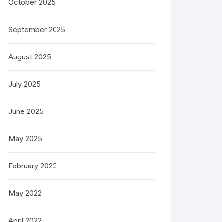
October 2025
September 2025
August 2025
July 2025
June 2025
May 2025
February 2023
May 2022
April 2022