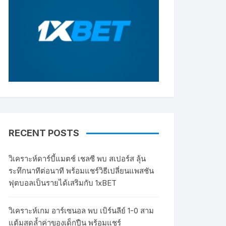
RECENT POSTS
วิเคราะห์ดาร์บี้แมตช์ เชลซี พบ สเปอร์ส ลุ้น
ระทึกนาทีต่อนาที พร้อมแชร์วิธีเปลี่ยนแพสชัน
ฟุตบอลเป็นรายได้เสริมกับ 1xBET
วิเคราะห์เกม อาร์เซนอล พบ เบิร์นลีย์ 1-0 สาม
แต้มสุดล้ำค่าของเด็กปืน พร้อมแชร์