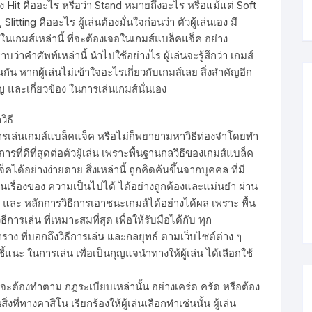
 Hit คืออะไร หรือว่า Stand หมายถึงอะไร หรือแม้แต่ Soft
itting คืออะไร ผู้เล่นต้องมั่นใจก่อนว่า ตัวผู้เล่นเอง มี
เกมส์เหล่านี้ ที่จะต้องเจอในเกมส์แบล็คแจ็ค อย่าง
ว่าคำศัพท์เหล่านี้ นำไปใช้อย่างไร ผู้เล่นจะรู้สึกว่า เกมส์
กัน หากผู้เล่นไม่เข้าใจอะไรเกี่ยวกับเกมส์เลย สิ่งสำคัญอีก
 และเกี่ยวข้อง ในการเล่นเกมส์นั่นเอง
ิธี
ีการเล่นเกมส์แบล็คแจ็ค หรือไม่ก็พยายามหาวิธีท่องจำโดยทำ
การที่ดีที่สุดต่อตัวผู้เล่น เพราะพื้นฐานกลวิธีของเกมส์แบล็ค
คได้อย่างง่ายดาย สิ่งเหล่านี้ ถูกคิดค้นขึ้นจากบุคคล ที่มี
ื่องของ ความเป็นไปได้ ได้อย่างถูกต้องและแม่นยำ ผ่าน
ิ และ หลักการวิธีการเอาชนะเกมส์ได้อย่างได้ผล เพราะ พื้น
ารเล่น ที่เหมาะสมที่สุด เพื่อให้รับมือได้กับ ทุก
ง ที่บอกถึงวิธีการเล่น และกลยุทธ์ ตามเว็บไซต์ต่าง ๆ
นะ ในการเล่น เพื่อเป็นกุญแจนำทางให้ผู้เล่น ได้เลือกใช้
 ที่จะต้องทำตาม กฎระเบียบเหล่านั้น อย่างเคร่ด ครัด หรือต้อง
ิ่งที่ทางคาสิโน เรียกร้องให้ผู้เล่นเลือกทำเช่นนั้น ผู้เล่น