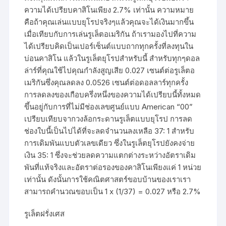
ความได้เปรียบคาสิโนเพียง 2.7% เท่านั้น ความหมาย
คือถ้าคุณเล่นแบบยุโรปจริงๆแล้วคุณจะได้เงินมากขึ้น
เมื่อเทียบกับการเล่นรูเล็ตอเมริกัน ถ้าเรามองไปที่ความ
ได้เปรียบคิดเป็นเปอร์เซ็นต์แบบถากทุกครั้งที่ลงทุนใน
บ่อนคาสิโน แล้วในรูเล็ตยุโรปสำหรับนี้ สำหรับทุกๆดอล
ล่าร์ที่คุณใช้ไปคุณกำลังสูญเสีย 0.027 เซนต์ต่อรูเล็ตอ
เมริกันซึ่งคุณลดลง 0.0526 เซนต์ต่อดอลลาร์ทุกครั้ง
การลดลงของเกือบครึ่งหนึ่งของความได้เปรียบนี้ทั้งหมด
ขึ้นอยู่กับการที่ไม่มีช่องเลขศูนย์แบบ American “00”
เปรียบเทียบจากวงล้อกระดานรูเล็ตแบบยุโรป การลด
ช่องใบนี้เป็นไปได้ที่จะลดจำนวนลงเหลือ 37: 1 สำหรับ
การเดิมพันแบบตัวเลขเดียว ซึ่งในรูเล็ตยุโรปยังคงจ่าย
เงิน 35: 1 ซึ่งจะช่วยลดความแตกต่างระหว่างอัตราเดิม
พันที่แท้จริงและอัตราต่อรองของคาสิโนเพียงแค่ 1 หน่วย
เท่านั้น ดังนั้นการใช้คณิตศาสตร์ขอบบ้านของเราเรา
สามารถคำนวณขอบเป็น 1 x (1/37) = 0.027 หรือ 2.7%
รูเล็ตฝรั่งเศส