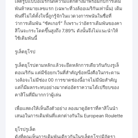
เล็ตรูปแบบอเมริกันnความแตกต่างมาพร้อมกับการเดิม
พันห้าหมายเลขแรก (เฉพาะที่วงล้ออเมริกันเท่านั้น) เดิม
พันที่ไม่ได้ตั้งใจนี้ถูกรู้จักในแวดวงการพนันในชื่อที่
ว่าการเดิมพัน “ซัคเกอร์” ก็เพราะว่าอัตราเดิมพันของคา
สิโนจะกระโดดขึ้นสูงถึง 7.89% ดังนั้นจึงไม่แนะนำให้
ใช้เดิมพันนี้
รูเล็ตยุโรป
รูเล็ตยุโรปตามหลักแล้วจะยึดหลักการเดียวกันกับงรูเล็
ตอเมริกัน แต่มีข้อยกเว้นที่สำคัญข้อหนึ่งคือในกระดาน
วงล้อจะไม่มีช่อง 00 การขาดช่องนี้อาจไม่มีนัยสำคัญ
แต่ก็มีผลกระทบอย่างมากต่ออัตราความได้เปรียบของ
คาสิโนที่มีมากกว่าผู้เล่น
เพื่อแสดงให้เห็นถึงตัวอย่าง ลองมาดูอัตราที่คาสิโนนำ
เสนอในการเดิมพันที่แตกต่างกันใน European Roulette
ยุโรปรูเล็ต
ดังที่คุณเห็นการเดิมพันเดียวกันในรูเล็ตยุโรปมีอัตรา