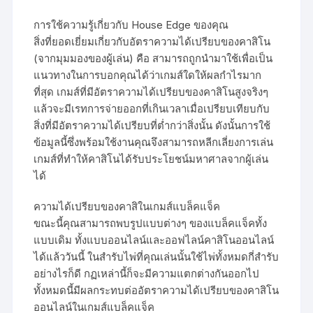
การใช้ความรู้เกี่ยวกับ House Edge ของคุณ
สิ่งที่ยอดเยี่ยมเกี่ยวกับอัตราความได้เปรียบของคาสิโน
(จากมุมมองของผู้เล่น) คือ สามารถถูกนำมาใช้เพื่อเป็น
แนวทางในการบอกคุณได้ว่าเกมส์ใดให้ผลกำไรมาก
ที่สุด เกมส์ที่มีอัตราความได้เปรียบของคาสิโนสูงจริงๆ
แล้วจะมีเรทการจ่ายออกที่เกินเวลาเมื่อเปรียบเทียบกับ
สิ่งที่มีอัตราความได้เปรียบที่ต่ำกว่าสิ่งนั้น ดังนั้นการใช้
ข้อมูลนี้ซึ่งพร้อมใช้งานคุณจึงสามารถหลีกเลี่ยงการเล่น
เกมส์ที่ทำให้คาสิโนได้รับประโยชน์มหาศาลจากผู้เล่น
ได้
ความได้เปรียบของคาสิในเกมส์แบล็คแจ็ค
ขณะนี้คุณสามารถพบรูปแบบต่างๆ ของแบล็คแจ็คทั้ง
แบบเดิม ทั้งแบบออนไลน์และออฟไลน์คาสิโนออนไลน์
ได้แล้ววันนี้ ในสำรับไพ่ที่คุณเล่นนั้นใช้ไพ่ทั้งหมดกี่สำรับ
อย่างไรก็ดี กฏเหล่านี้ก็จะมีความแตกต่างกันออกไป
ทั้งหมดนี้มีผลกระทบต่ออัตราความได้เปรียบของคาสิโน
ออนไลน์ในเกมส์แบล็คแจ็ค