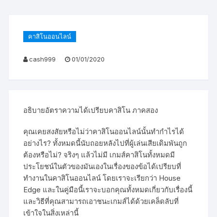
คาสิโนออนไลน์
cash999
01/01/2020
อธิบายอัตราความได้เปรียบคาสิโน ภาคสอง
คุณเคยสงสัยหรือไม่ว่าคาสิโนออนไลน์นั้นทำกำไรได้
อย่างไร? ทั้งหมดนี้นับถอยหลังไปที่ผู้เล่นเสียเดิมพันถูก
ต้องหรือไม่? จริงๆ แล้วไม่มี เกมส์คาสิโนทั้งหมดมี
ประโยชน์ในตัวของมันเองในเรื่องของข้อได้เปรียบที่
ทำงานในคาสิโนออนไลน์ โดยเราจะเรียกว่า House
Edge และในคู่มือนี้เราจะบอกคุณทั้งหมดเกี่ยวกับเรื่องนี้
และวิธีที่คุณสามารถเอาชนะเกมส์ได้ด้วยเคล็ดลับที่
เข้าใจในสิ่งเหล่านี้