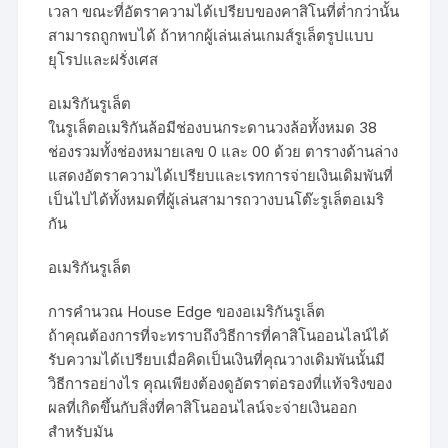
เวลา ขณะที่อัตราความได้เปรียบของคาสิโนที่ต่ำกว่านั้น
สามารถถูกพบได้ ถ้าหากผู้เล่นเล่นเกมส์รูเล็ตรูปแบบ
ยุโรปและฝรั่งเศส
อเมริกันรูเล็ต
ในรูเล็ตอเมริกันล้อมีช่องบนกระดานวงล้อทั้งหมด 38
ช่องรวมทั้งช่องหมายเลข 0 และ 00 ด้วย ตารางด้านล่าง
แสดงอัตราความได้เปรียบและเรทการจ่ายเงินเดิมพันที่
เป็นไปได้ทั้งหมดที่ผู้เล่นสามารถวางบนโต๊ะรูเล็ตอเมริ
กัน
อเมริกันรูเล็ต
การคำนวณ House Edge ของอเมริกันรูเล็ต
ถ้าคุณต้องการที่จะทราบถึงวิธีการที่คาสิโนออนไลน์ได้
รับความได้เปรียบเมื่อคิดเป็นเงินที่คุณวางเดิมพันนั้นมี
วิธีการอย่างไร คุณเพียงต้องดูอัตราต่อรองที่แท้จริงของ
ผลที่เกิดขึ้นกับสิ่งที่คาสิโนออนไลน์จะจ่ายเงินออก
สำหรับมัน