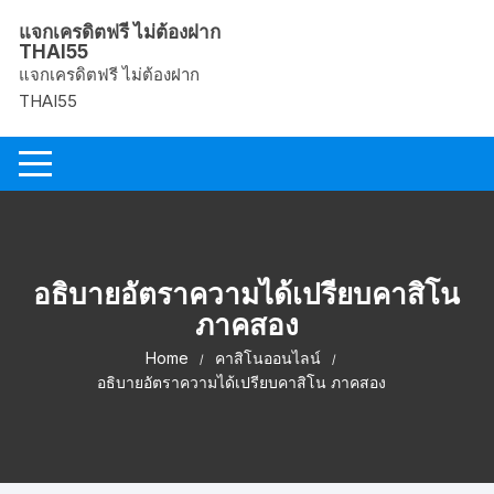
Skip
แจกเครดิตฟรี ไม่ต้องฝาก
to
THAI55
content
แจกเครดิตฟรี ไม่ต้องฝาก
THAI55
อธิบายอัตราความได้เปรียบคาสิโน
ภาคสอง
Home
คาสิโนออนไลน์
อธิบายอัตราความได้เปรียบคาสิโน ภาคสอง