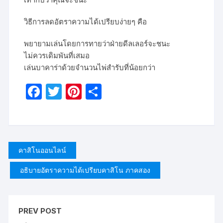
วิธีการลดอัตราความได้เปรียบง่ายๆ คือ
พยายามเล่นโดยการทายว่าฝ่ายดีลเลอร์จะชนะ
ไม่ควรเดิมพันที่เสมอ
เล่นบาคาร่าด้วยจำนวนไพ่สำรับที่น้อยกว่า
F
T
Pi
S
a
w
nt
h
c
itt
er
ar
e
er
e
e
b
st
คาสิโนออนไลน์
o
อธิบายอัตราความได้เปรียบคาสิโน ภาคสอง
o
k
PREV POST