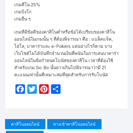
เกมคีโน 25%
เกมบิงโก
เกมอื่น ๆ
เกมที่มีข้อดีของคาสิโนต่ำหรือข้อได้เปรียบของคาสิโน
ออนไลน์ในเกมนั้น ๆ ที่ต้องพิจารณา คือ : แบล็คแจ็ค,
ไฮโล, บาคาร่าและ e-Pokers แต่อย่างไรก็ตาม บาง
เว็บไซต์ไม่ได้บันทึกจำนวนเงินที่พนันในการเล่นบาคาร่า
ออนไลน์ในข้อกำหนดโบนัสของคาสิโน เวลาที่ต้องใช้
สำหรับเกม Sic Bo นั้นยาวเกินไปพิจารณาว่ามี 21
คะแนนเท่านั้นที่เหมาะสมที่สุดสำหรับการรับโบนัส
F
T
Pi
S
a
w
nt
h
c
itt
er
ar
e
er
e
e
b
st
คาสิโนออนไลน์
ทางเข้าคาสิโนออนไลน์