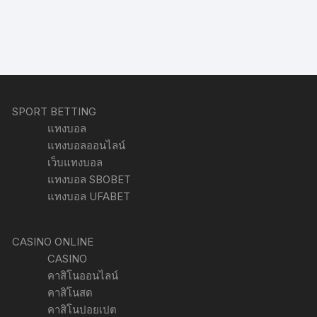
SPORT BETTING
แทงบอล
แทงบอลออนไลน์
เว็บแทงบอล
แทงบอล SBOBET
แทงบอล UFABET
CASINO ONLINE
CASINO
คาสิโนออนไลน์
คาสิโนสด
คาสิโนปอยเปต