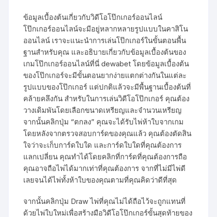
ข้อมูลเบื้องต้นเกี่ยวกับวิดีโอโป๊กเกอร์ออนไลน์
โป๊กเกอร์ออนไลน์จะมีอยู่หลากหลายรูปแบบในคาสิโน
ออนไลน์ เราจะแนะนำการเล่นโป๊กเกอร์ในขั้นตอนพื้น
ฐานสำหรับคุณ และอธิบายเกี่ยวกับข้อมูลเบื้องต้นของ
เกมโป๊กเกอร์ออนไลน์ที่นี่ dewabet โดยข้อมูลเบื้องต้น
ของโป๊กเกอร์จะมีขั้นตอนยากง่ายแตกต่างกันในแต่ละ
รูปแบบของโป๊กเกอร์ แต่ปกติแล้วจะมีพื้นฐานเบื้องต้นที่
คล้ายคลึงกัน สำหรับในการเล่นวิดีโอโป๊กเกอร์ คุณต้อง
วางเดิมพันโดยเลือกขนาดเหรียญและจำนวนเหรียญ
จากนั้นคลิกปุ่ม “ตกลง” คุณจะได้รับไพ่ห้าใบจากเกม
โดยหลังจากตรวจสอบการ์ดของคุณแล้ว คุณต้องตัดสิน
ใจว่าจะเก็บการ์ดใบใด และการ์ดใบใดที่คุณต้องการ
แลกเปลี่ยน คุณทำได้โดยคลิกที่การ์ดที่คุณต้องการถือ
คุณอาจถือไพ่ได้มากเท่าที่คุณต้องการ จากที่ไม่มีไพ่ดี
เลยจนได้ไพ่ทั้งห้าใบของคุณตามที่คุณคิดว่าดีที่สุด
จากนั้นคลิกปุ่ม Draw ไพ่ที่คุณไม่ได้ถือไว้จะถูกแทนที่
ด้วยไพ่ใบใหม่เพื่อสร้างมือวิดีโอโป๊กเกอร์ขั้นสุดท้ายของ