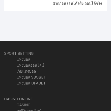
ฝากก่อน เล่นได้จริง ถอนได้จริง
SPORT BETTING
แทงบอล
แทงบอลออนไลน์
เว็บแทงบอล
แทงบอล SBOBET
แทงบอล UFABET
CASINO ONLINE
CASINO
คาสิโนออนไลน์