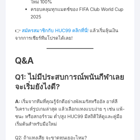
ใหม่ 100%
ครอบคลุมทุกแมตช์ของ FIFA Club World Cup
2025
👉
สมัครสมาชิกกับ HUC99 คลิกที่นี่!
แล้วเริ่มลุ้นเงิน
จากการเชียร์ทีมโปรดได้เลย!
Q&A
Q1: ไม่มีประสบการณ์พนันกีฬาเลย
จะเริ่มยังไงดี?
A:
เริ่มจากทีมที่คุณรู้จักดีอย่างพัลเมรัสหรืออัล อาห์ลี
วิเคราะห์รูปเกมล่าสุด แล้วเลือกแทงแบบง่าย ๆ เช่น แพ้-
ชนะ หรือสกอร์รวม ต่ำ/สูง HUC99 มีสถิติให้ดูและคู่มือ
เริ่มต้นสำหรับมือใหม่
Q2: ถ้าแทงเสีย จะขาดทุนเยอะไหม?