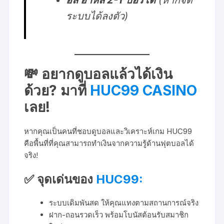
ระบบได้ลงตัว)
💸 อยากดูบอลแล้วได้เงิน
ด้วย? มาที่
HUC99 CASINO
เลย!
หากคุณเป็นคนที่ชอบดูบอลและวิเคราะห์เกม HUC99
คือพื้นที่ที่คุณสามารถทำเงินจากความรู้ด้านฟุตบอลได้
จริง!
✅ จุดเด่นของ
HUC99:
ระบบเดิมพันสด ให้คุณแทงตามสถานการณ์จริง
ฝาก-ถอนรวดเร็ว พร้อมโบนัสต้อนรับสมาชิก