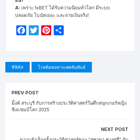
อื่น?
A:
เพราะ 1xBET ได้รับความนิยมทั่วโลก มีระบบ
ปลอดภัย โบนัสเยอะ และจ่ายเงินจริง!
F
T
Pi
S
a
w
nt
h
c
itt
er
ar
e
er
e
e
b
st
ซิฟิลิส
โรคติดต่อทางเพศสัมพันธ์
o
o
PREV POST
k
มิ้งค์ สระบุรี กับการสร้างประวัติศาสตร์ในศึกสนุกเกอร์หญิง
ชิงแชมป์โลก 2025
NEXT POST
ความสำเร็จครั้งประวัติศาสตร์ของ “สุชาตา ชวงศรี” กับ