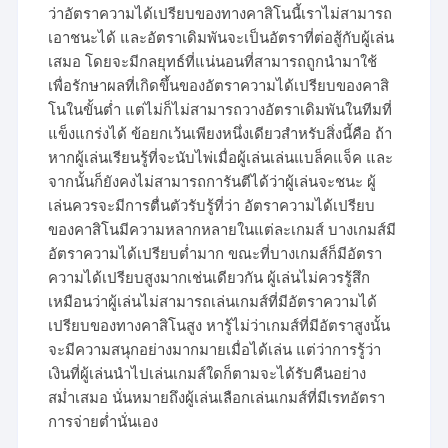
ว่าอัตราความได้เปรียบของทางคาสิโนนี้เราไม่สามารถ
เอาชนะได้ และอัตราเดิมพันจะเป็นอัตราที่ต่อสู้กับผู้เล่น
เสมอ โดยจะมีกลยุทธ์ที่แน่นอนที่สามารถถูกนำมาใช้
เพื่อรักษาผลที่เกิดขึ้นของอัตราความได้เปรียบของคาสิ
โนในขั้นต่ำ แต่ไม่ก็ไม่สามารถวางอัตราเดิมพันในทีมที่
แข็งแกร่งได้ ข้อยกเว้นเพียงหนึ่งเดียวสำหรับสิ่งนี้คือ ถ้า
หากผู้เล่นเรียนรู้ที่จะนับไพ่เมื่อผู้เล่นเล่นแบล็คแจ็ค และ
จากนั้นก็ยังคงไม่สามารถการันตีได้ว่าผู้เล่นจะชนะ ผู้
เล่นควรจะมีการตื่นตัวรับรู้ที่ว่า อัตราความได้เปรียบ
ของคาสิโนมีความหลากหลายในแต่ละเกมส์ บางเกมส์มี
อัตราความได้เปรียบต่ำมาก ขณะที่บางเกมส์ก็มีอัตรา
ความได้เปรียบสูงมากเช่นเดียวกัน ผู้เล่นไม่ควรรู้สึก
เหมือนว่าผู้เล่นไม่สามารถเล่นเกมส์ที่มีอัตราความได้
เปรียบของทางคาสิโนสูง หารู้ไม่ว่าเกมส์ที่มีอัตราสูงนั้น
จะมีความสนุกอย่างมากมายเมื่อได้เล่น แต่ว่าการรู้ว่า
เงินที่ผู้เล่นนำไปเล่นเกมส์ใดก็ตามจะได้รับคืนอย่าง
สม่ำเสมอ นั่นหมายถึงผู้เล่นเลือกเล่นเกมส์ที่มีเรทอัตรา
การจ่ายต่ำนั่นเอง