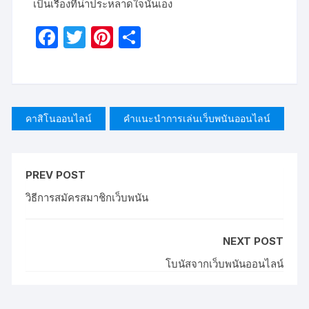
เป็นเรื่องที่น่าประหลาดใจนั่นเอง
F
T
Pi
S
a
w
nt
h
c
itt
er
ar
e
er
e
e
b
st
คาสิโนออนไลน์
คำแนะนำการเล่นเว็บพนันออนไลน์
o
o
PREV POST
k
วิธีการสมัครสมาชิกเว็บพนัน
NEXT POST
โบนัสจากเว็บพนันออนไลน์