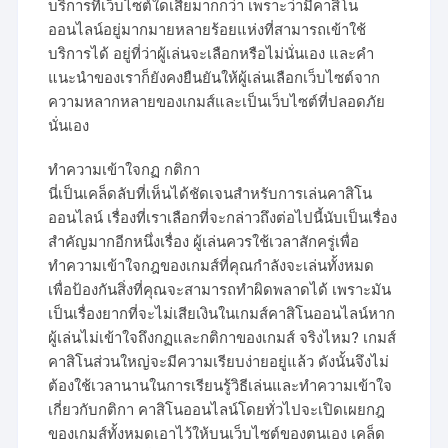
บริการที่เว็บไซต์ใดเสียมากกว่า เพราะว่ามีคาสิโน
ออนไลน์อยู่มากมายหลายร้อยแห่งที่สามารถเข้าใช้
บริการได้ อยู่ที่ว่าผู้เล่นจะเลือกหรือไม่นั่นเอง และคำ
แนะนำของเราก็ยังคงยืนยันให้ผู้เล่นเลือกเว็บไซต์จาก
ความหลากหลายของเกมส์และเป็นเว็บไซต์ที่ปลอดภัย
นั่นเอง
ทำความเข้าใจกฏ กติกา
นี่เป็นเคล็ดลับที่เห็นได้ชัดเจนสำหรับการเล่นคาสิโน
ออนไลน์ เรื่องที่เราเลือกที่จะกล่าวถึงต่อไปนี้นับเป็นเรื่อง
สำคัญมากอีกหนึ่งเรื่อง ผู้เล่นควรใช้เวลาสักครู่เพื่อ
ทำความเข้าใจกฎของเกมส์ที่คุณกำลังจะเล่นทั้งหมด
เพื่อป้องกันสิ่งที่คุณจะสามารถทำผิดพลาดได้ เพราะมัน
เป็นเรื่องยากที่จะไม่เสียเงินในเกมส์คาสิโนออนไลน์หาก
ผู้เล่นไม่เข้าใจถึงกฏและกติกาของเกมส์ จริงไหม? เกมส์
คาสิโนส่วนใหญ่จะมีความเรียบง่ายอยู่แล้ว ดังนั้นจึงไม่
ต้องใช้เวลานานในการเรียนรู้วิธีเล่นและทำความเข้าใจ
เกี่ยวกับกติกา คาสิโนออนไลน์โดยทั่วไปจะเปิดเผยกฎ
ของเกมส์ทั้งหมดเอาไว้ให้บนเว็บไซต์ของตนเอง เคล็ด