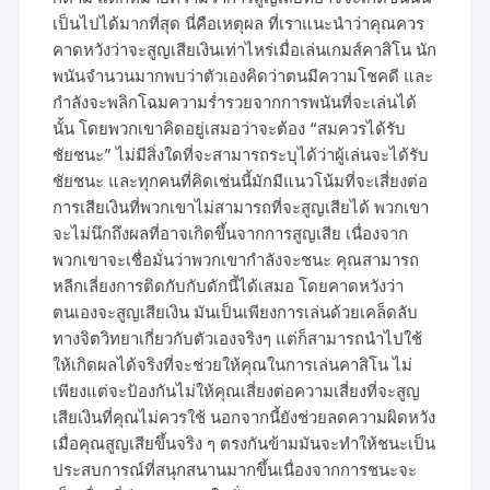
เป็นไปได้มากที่สุด นี่คือเหตุผล ที่เราแนะนำว่าคุณควร
คาดหวังว่าจะสูญเสียเงินเท่าไหร่เมื่อเล่นเกมส์คาสิโน นัก
พนันจำนวนมากพบว่าตัวเองคิดว่าตนมีความโชคดี และ
กำลังจะพลิกโฉมความร่ำรวยจากการพนันที่จะเล่นได้
นั้น โดยพวกเขาคิดอยู่เสมอว่าจะต้อง “สมควรได้รับ
ชัยชนะ” ไม่มีสิ่งใดที่จะสามารถระบุได้ว่าผู้เล่นจะได้รับ
ชัยชนะ และทุกคนที่คิดเช่นนี้มักมีแนวโน้มที่จะเสี่ยงต่อ
การเสียเงินที่พวกเขาไม่สามารถที่จะสูญเสียได้ พวกเขา
จะไม่นึกถึงผลที่อาจเกิดขึ้นจากการสูญเสีย เนื่องจาก
พวกเขาจะเชื่อมั่นว่าพวกเขากำลังจะชนะ คุณสามารถ
หลีกเลี่ยงการติดกับกับดักนี้ได้เสมอ โดยคาดหวังว่า
ตนเองจะสูญเสียเงิน มันเป็นเพียงการเล่นด้วยเคล็ดลับ
ทางจิตวิทยาเกี่ยวกับตัวเองจริงๆ แต่ก็สามารถนำไปใช้
ให้เกิดผลได้จริงที่จะช่วยให้คุณในการเล่นคาสิโน ไม่
เพียงแต่จะป้องกันไม่ให้คุณเสี่ยงต่อความเสี่ยงที่จะสูญ
เสียเงินที่คุณไม่ควรใช้ นอกจากนี้ยังช่วยลดความผิดหวัง
เมื่อคุณสูญเสียขึ้นจริง ๆ ตรงกันข้ามมันจะทำให้ชนะเป็น
ประสบการณ์ที่สนุกสนานมากขึ้นเนื่องจากการชนะจะ