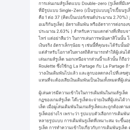
การเล่นเกมส์รูเล็ตแบบ Double-zero (รูเล็ตที่มีเลข 
ที่มีรูปแบบ Single-Zero (เป็นรูปแบบยูโรเปี้ยนรูเ
คือ 1 ต่อ 37 (คิดเป็นเปอร์เซนต์ประมาณ 2.70%) 
อเมริกันรูเล็ต) อัตราเดิมพัน หรืออัตราการต่อรองขอ
ประมาณ 2.63% ) สำหรับความแตกต่างที่เทียบจากเ
ไหร่ แต่อย่าลืมว่า ในการเล่นการพนันคาสิโนนั้น 
เงินจริง อัตราเล็กๆน้อย ๆ เช่นนี้ที่คุณจะได้รับนั้
แต่สำหรับโอกาสในทางสถิติสามารถทำให้ผู้เล่นได้รั
เล่นเกมส์รูเล็ต นอกเหนือจากส่วนนี้าแล้วนั้น ก็ถือ
Roulette ซึ่งใช้กฎ La Partage กับ La Partage ถ้าหา
วางเงินเดิมพันไปแล้ว และลูกบอลตกลงไปที่เลขศูนย์ เท
แทนที่จะต้องเสียเงินเดิมพันเป็นเงินเทั้งหมดที่ผู้เล
ผู้เล่นควรมีความเข้าใจในการเดิมพันในกมส์รูเล็ต
กฏของเกมส์รูเล็ต โต๊ะรูเล็ตจะจ่ายเงินที่ผู้เล่นไ
เล็ต เมื่อผูเ้ล่นเดิมพันในเกมส์รูเล็ตและถูกต้องตามผ
รูเล็ตอย่างไร เพราะว่า รูปแบบตัวเลือกการเดิมพั
หลายรูปแบบ การเดิมพันรูเล็ตที่เหมาะสม จะขึ้นอ
รูเล็ต การทำความเข้าใจเกี่ยวกับการเดิมพันรูเล็ต