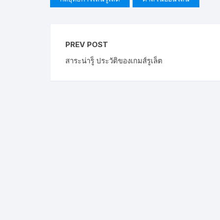
b
st
o
o
PREV POST
k
สาระน่ารู็ ประวัติของเกมส์รูเล็ต