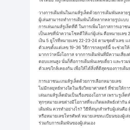
วางการเดิมพันในเกมส์รูเล็ตด้วยการเดิมพันหลาย
ผู้เล่นสามารถทำการเดิมพันได้หลากหลายรูปแบบ ใ
การเล่นเกมส์รูเล็ตที่ดี ในการเพิ่มโอกาสการเอาชน
เป็นเลขที่นำความโชคดีให้แก่ผู้เล่น คือหมายเลข 2
เงิน 5 ยูโรที่หมายเลข 22-23-24 ตามชุดตัวเลข แล
ตัวเลขตั้งแต่เลข 19-36 วิธีการกลยุทธ์นี้ จะช่ว
มากกว่าหนึ่งโอกาส จากการเดิมพันที่มีความเสี่ยง
ตอบแทนสูง นั่นก็คือการเดิมพันเลขเดี่ยว และรวมท
ตัวเลขใกล้เคยงกัน เพื่อให้ได้สิ่งที่ดีสุดของการเดิ
การเอาชนะเกมส์รูเล็ตด้วยการเลือกหมายเลข
ไม่มีกลยุทธ์ทางใดในเชิงวิทยาศาสตร์ ที่ช่วยให
เล่นเกมส์รูเล็ตมันเป็นเรื่องของโอกาส เพราะรูเล็
ทุกๆหมายเลขต่างมีโอกาสที่จะเกิดผลลัพธ์เท่ากัน 
เดิมพัน ควรทำอย่างไร? วิธีที่สนุกสำหรับผู้เล่นคื
หรือหมายเลขโทรศัพท์ หมายเลขทะเบียนของผู้เล่นก็
ร่วมกับการเดิมพันของผู้เล่นเอง