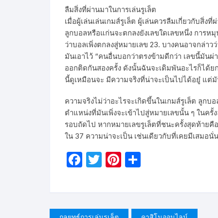
ลืมสิ่งที่ผ่านมาในการเล่นรูเล็ต
เมื่อผู้เล่นเล่นเกมส์รูเล็ต ผู้เล่นควรลืมเกี่ยวกับ
ลูกบอลหรือแก่นจะตกลงยังเลขใดเลขหนึ่ง การหมุนส
ว่าบอลเพิ่งตกลงสู่หมายเลข 23. บางคนอาจกล่าวว่า
มันเอาไว้ “คนอื่นบอกว่าตรงข้ามดีกว่า เลขนี้มันผ
ออกติดกันสองครั้ง ดังนั้นฉันจะเดิมพันอะไรก็ได้
นี้ดูเหมือนจะ มีความจริงที่น่าจะเป็นไปได้อยู๋ แต่ม
ความจริงไม่ว่าอะไรจะเกิดขึ้นในเกมส์รูเล็ต ลูก
ตำแหน่งที่มันเพิ่งจะเข้าไปสู่หมายเลขนั้น ๆ ในครั
รอบถัดไป หากหมายเลขรูเล็ตที่ชนะครั้งสุดท้ายคื
ใน 37 ความน่าจะเป็น เช่นเดียวกับที่เคยมีเสมอนั่
F
T
Pi
S
a
w
nt
h
c
itt
er
ar
e
er
e
e
กลยุทธ์การเล่นรูเล็ต
คาสิโนออนไลน์