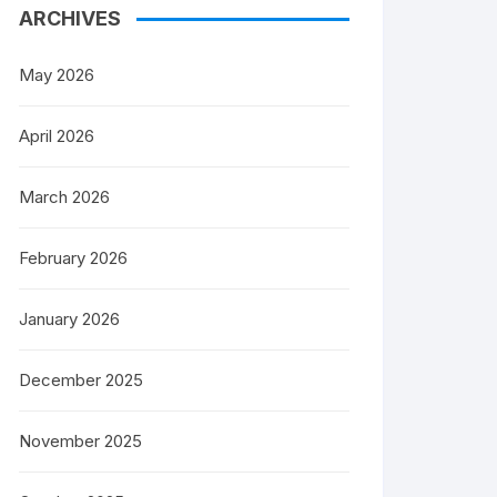
ARCHIVES
May 2026
April 2026
March 2026
February 2026
January 2026
December 2025
November 2025