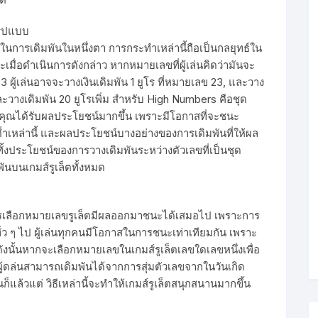
รูปแบบ
นการเดิมพันในหนึ่งตา การกระทำเหล่านี้ถือเป็นกลยุทธ์ใน
ะเมื่อดำเนินการดังกล่าว หากหมายเลขที่ผู้เล่นคิดว่ามันจะ
3 ผู้เล่นอาจจะวางเงินเดิมพัน 1 ยูโร ที่หมายเลข 23, และวาง
ะวางเดิมพัน 20 ยูโรเพิ่ม สำหรับ High Numbers คือชุด
ยให้คุณได้รับผลประโยชน์มากขึ้น เพราะมีโอกาสที่จะชนะ
ต่ำเหล่านี้ และผลประโยชน์บางอย่างของการเดิมพันที่ให้ผล
ั้งประโยชน์ของการวางเดิมพันระหว่างตัวเลขที่เป็นชุด
มพันบนเกมส์รูเล็ตทั้งหมด
้การเลือกหมายเลขรูเล็ตมีผลออกมาชนะได้เสมอไป เพราะการ
ตทั่ว ๆ ไป ผู้เล่นทุกคนมีโอกาสในการชนะเท่าเทียมกัน เพราะ
ดังนั้นหากจะเลือกหมายเลขในเกมส์รูเล็ตเลขใดเลขหนึ่งเพื่อ
อ ผู้ดล่นสามารถเดิมพันได้จากการสุ่มตัวเลขจากในวันเกิด
แล้วแต่ วิธีเหล่านี้จะทำให้เกมส์รูเล็ตสนุกสนานมากขึ้น