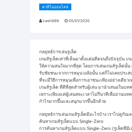
คาสิโนออนไลน์
cash999
05/01/2020
กลยุทธ์การเล่นรูเล็ต
เกมส์รูเล็ตเท่าที่เห็นมาตั้งแต่อดีตจนถึงปัจจุบัน เ
ให้ความสนใจมากที่สุด โดยการเล่นเกมส์รูเล็ตนั้น 
รับชัยชนะจากการหมุนวงล้อนั้น แต่ก็ไม่เคยประสบค
ที่จะมีวิธีการหมุนเพื่อการเอาชนะเพียงอย่างเดียวเท
เกมส์รูเล็ต ที่ดีที่สุดสำหรับผู้เล่น มานำเสนอในบท
เพราะเพียงแค่ผู้เล่นสละเวลาไม่กี่นาทีเพื่ออ่านบทค
กำไรมากขึ้นและสนุกมากขึ้นอีกด้วย
กลยุทธ์การเล่นเกมส์รูเล็ตมีอะไรบ้าง เราไปดูกันเ
ค้นหาเกมส์รูเล็ตแบบ Single-Zero
การค้นหาเกมส์รูเล็ตแบบ Single-Zero (รูเล็ตที่มีเลข 