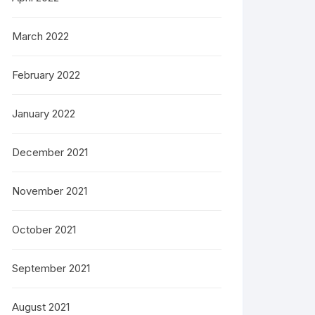
March 2022
February 2022
January 2022
December 2021
November 2021
October 2021
September 2021
August 2021