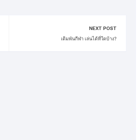
NEXT POST
เดิมพันกีฬา เล่นได้ที่ใดบ้าง?