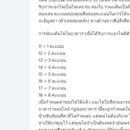
รับการแจกไพ่เป็นไพ่เลข 6s สองใบ รวมแต้มเป็น
สองเลข คะแนนของคุณคือสองคะแนนในการได้แต้มครั
จะมีมูลค่า (ตัวเลขสองหลัก) ทางด้านขวาคือสิ่งที่
การนับแต้มไพ่ในบาคาร่าเมื่อได้รับการแจกไพ่มีดัง
11 = 1 คะแนน
12 = 2 คะแนน
13 = 3 คะแนน
14 = 4 คะแนน
15 = 5 คะแนน
16 = 6 คะแนน
17 = 7 คะแนน
18 = 8 คะแนน
เมื่อกำหนดค่าของไพ่ได้แล้ว และไพ่ใบที่สามอาจจะ
บาคาร่าออนไลน์ กฏของบาคาร่านี้จะถูกกำหนดโดยเ
ข้างซับซ้อนที่คาสิโนกำหนด) แต่คุณไม่ต้องกังวล
ล่างให้แก่คุณไว้ แต่คุณไม่จำเป็นต้องจดจำมันเ
ของบ่อนหรือซอฟต์แวร์ จะทำทุกอย่างให้คุณทั้งหมด 