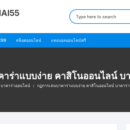
HAI55
Search for:
C99
สล็อตออนไลน์
แทงบอลออนไลน์ฟรี
FUN88
Dafabet
HappyLuke
W88
าร่าแบบง่าย คาสิโนออนไลน์ บ
บาคาร่าออนไลน์
กฏการเล่นบาคาร่าแบบง่าย คาสิโนออนไลน์ บาคาร่