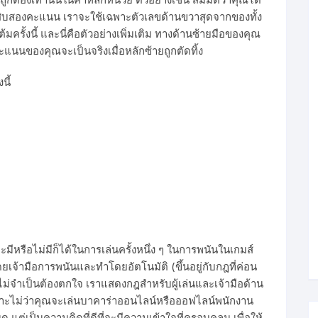
สิบสองคะแนน เราจะใช้เฉพาะตัวเลขด้านขวาสุดจากของทั้ง
้งนี้ และนี่คือตัวอย่างเพิ่มเติม ทางด้านซ้ายมือของคุณ
คะแนนของคุณจะเป็นจริงเมื่อหลักซ้ายถูกตัดทิ้ง
นี้
มีหรือไม่มีก็ได้ในการเล่นครั้งหนึ่ง ๆ ในการพนันในเกมส์
จ้ามือการพนันและทำโดยอัตโนมัติ (ขึ้นอยู่กับกฎที่ค่อน
 ไม่จำเป็นต้องตกใจ เราแสดงกฎสำหรับผู้เล่นและเจ้ามือด้าน
พราะไม่ว่าคุณจะเล่นบาคาร่าออนไลน์หรือออฟไลน์พนักงาน
แต่เป็นความคิดที่ดีที่จะมีความเข้าใจที่ครอบคลุม เพื่อให้