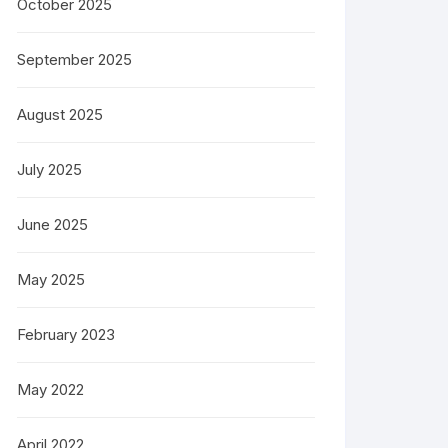
October 2025
September 2025
August 2025
July 2025
June 2025
May 2025
February 2023
May 2022
April 2022