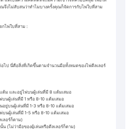
้คุณจึงไม่สับสนว่าทำไมบางครั้งคุณก็จัดการกับไพ่ใบที่สาม
จกไพ่ใบที่สาม :
บต่อไป นี่คือสิ่งที่เกิดขึ้นตามจำนวนมือทั้งหมดของไพ่ดีลเลอร์
0 แต้ม และอยู่ไพ่บนผู้เล่นที่มี 8 แต้มเสมอ
พ่บนผู้เล่นที่มี 1 หรือ 8-10 แต้มเสมอ
นอยู่บนผู้เล่นที่มี 1-3 หรือ 8-10 แต้มเสมอ
ไพ่บนผู้เล่นที่มี 1-5 หรือ 8-10 แต้มเสมอ
ดีลเลอร์ก็ตาม)
ั้น (ไม่ว่ามือของผู้เล่นหรือดีลเลอร์ก็ตาม)