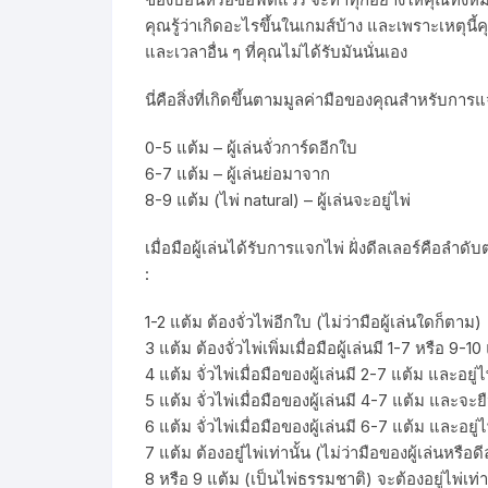
คุณรู้ว่าเกิดอะไรขึ้นในเกมส์บ้าง และเพราะเหตุนี
และเวลาอื่น ๆ ที่คุณไม่ได้รับมันนั่นเอง
นี่คือสิ่งที่เกิดขึ้นตามมูลค่ามือของคุณสำหรับการแ
0-5 แต้ม – ผู้เล่นจั่วการ์ดอีกใบ
6-7 แต้ม – ผู้เล่นย่อมาจาก
8-9 แต้ม (ไพ่ natural) – ผู้เล่นจะอยู่ไพ่
เมื่อมือผู้เล่นได้รับการแจกไพ่ ฝั่งดีลเลอร์คือลำดั
:
1-2 แต้ม ต้องจั่วไพ่อีกใบ (ไม่ว่ามือผู้เล่นใดก็ตาม)
3 แต้ม ต้องจั่วไพ่เพิ่มเมื่อมือผู้เล่นมี 1-7 หรือ 9-1
4 แต้ม จั่วไพ่เมื่อมือของผู้เล่นมี 2-7 แต้ม และอยู่ไ
5 แต้ม จั่วไพ่เมื่อมือของผู้เล่นมี 4-7 แต้ม และจะยื
6 แต้ม จั่วไพ่เมื่อมือของผู้เล่นมี 6-7 แต้ม และอยู่
7 แต้ม ต้องอยู๋ไพ่เท่านั้น (ไม่ว่ามือของผู้เล่นหรือ
8 หรือ 9 แต้ม (เป็นไพ่ธรรมชาติ) จะต้องอยู่ไพ่เท่าน