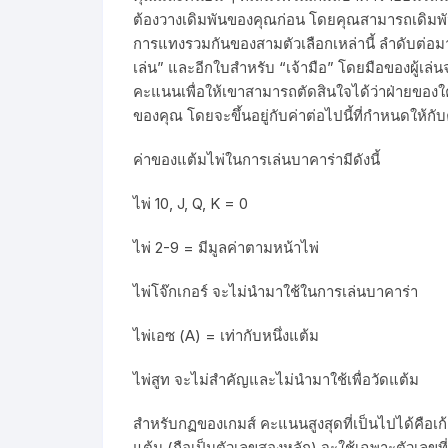
ต้องวางเดิมพันของคุณก่อน โดยคุณสามารถเดิมพันกั
การแทงรวมกันของสามตัวเลือกเหล่านี้ ลำดับต่อมา
เล่น” และอีกใบสำหรับ “เจ้ามือ” โดยมือของผู้เล่
คะแนนเพื่อให้เขาสามารถตัดสินใจได้ว่าฝ่ายของใครค
ของคุณ โดยจะขึ้นอยู่กับค่าต่อไปนี้ที่กำหนดให้กั
ค่าของแต้มไพ่ในการเล่นบาคาร่ามีดังนี้
ไพ่ 10, J, Q, K = 0
ไพ่ 2-9 = มีมูลค่าตามหน้าไพ่
ไพ่โจ๊กเกอร์ จะไม่นำมาใช้ในการเล่นบาคาร่า
ไพ่เอซ (A) = เท่ากับหนึ่งแต้ม
ไพ่สูท จะไม่สำคัญและไม่นำมาใช้เพื่อวัดแต้ม
สำหรับกฏของเกมส์ คะแนนสูงสุดที่เป็นไปได้คือเก้
แต้ม (ถือเป็นตัวเลขสองหลัก) จะใช้เฉพาะตัวเลขที่