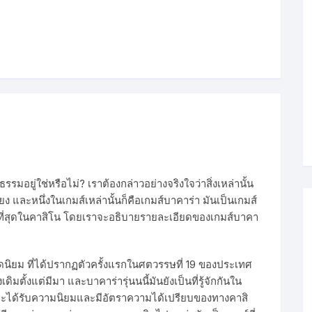
รมอยู่ใช่หรือไม่? เราต้องกล่าวอย่างจริงใจว่าสิ่งเหล่านั้น
เคียง และหนึ่งในเกมส์เหล่านั้นก็คือเกมส์บาคาร่า มันเป็นเกมส์
บน้อยที่สุดในคาสิโน โดยเราจะอธิบายรายละเอียดของเกมส์บาคา
นิยม ที่ได้ปรากฏตัวครั้งแรกในศตวรรษที่ 19 ของประเทศ
เดิมตั้งแต่มีมา และบาคาร่ารุ่นนนี้มันยังเป็นที่รู้จักกันใน
จะได้รับความนิยมและมีอัตราความได้เปรียบของทางคาสิ