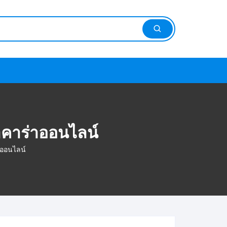
าคาร่าออนไลน์
าออนไลน์