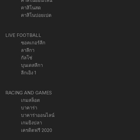
คาสิโนออนไลน์
คาสิโนสด
คาสิโนปอยเปต
LIVE FOOTBALL
ซอคเกอร์ลีก
ลาลีกา
กัลโช่
บุนเดสลีกา
ลีกเอิง 1
RACING AND GAMES
เกมสล็อต
บาคาร่า
บาคาร่าออนไลน์
เกมยิงปลา
เครดิตฟรี 2020