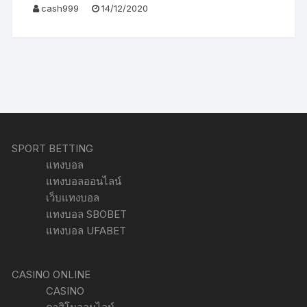
cash999
14/12/2020
c
itt
er
ar
e
er
e
e
b
st
o
o
k
SPORT BETTING
แทงบอล
แทงบอลออนไลน์
เว็บแทงบอล
แทงบอล SBOBET
แทงบอล UFABET
CASINO ONLINE
CASINO