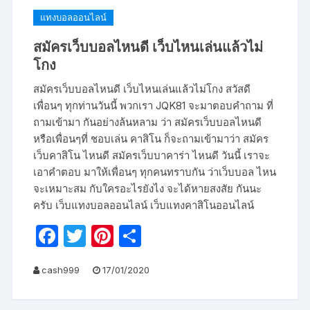
แทงบอลออนไลน์
สมัครเว็บบอลไหนดี เว็บไหนเล่นแล้วไม่
โกง
สมัครเว็บบอลไหนดี เว็บไหนเล่นแล้วไม่โกง สวัสดี
เพื่อนๆ ทุกท่านวันนี้ พวกเรา JQK81 จะมาตอบคำถาม ที่
ถามเข้ามา กันอย่างล้นหลาม ว่า สมัครเว็บบอลไหนดี
หรือเพื่อนๆที่ ชอบเล่น คาสิโน ก็จะถามเข้ามาว่า สมัคร
เว็บคาสิโน ไหนดี สมัครเว็บบาคาร่า ไหนดี วันนี้ เราจะ
เอาคำตอบ มาให้เพื่อนๆ ทุกคนทราบกัน ว่าเว็บบอล ไหน
จะเหมาะสม กับใครอะไรยังไง จะได้หายสงสัย กันนะ
ครับ เว็บแทงบอลออนไลน์ เว็บแทงคาสิโนออนไลน์
F
T
Pi
S
a
w
nt
h
cash999
17/01/2020
c
itt
er
ar
e
er
e
e