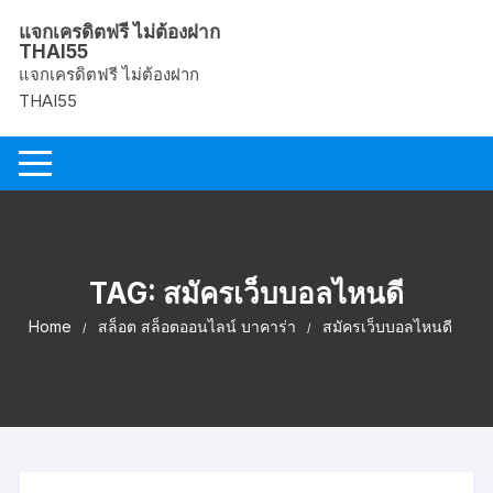
Skip
แจกเครดิตฟรี ไม่ต้องฝาก
to
THAI55
content
แจกเครดิตฟรี ไม่ต้องฝาก
THAI55
TAG:
สมัครเว็บบอลไหนดี
Home
สล็อต สล็อตออนไลน์ บาคาร่า
สมัครเว็บบอลไหนดี