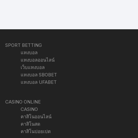
b
st
o
o
k
SPORT BETTING
แทงบอล
แทงบอลออนไลน์
เว็บแทงบอล
แทงบอล SBOBET
แทงบอล UFABET
CASINO ONLINE
CASINO
คาสิโนออนไลน์
คาสิโนสด
คาสิโนปอยเปต