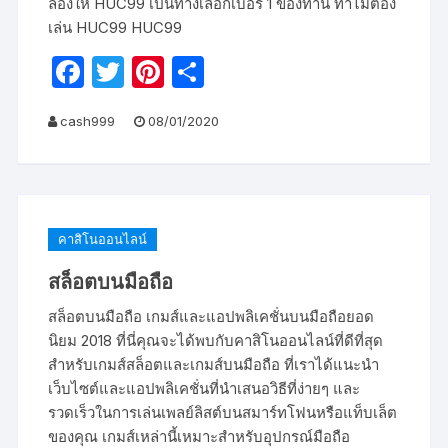
ลองให้ HUC99 เป็นทางเลือกเบอร์ 1 ของท่าน ทำไมต้อง
เล่น HUC99 HUC99
F
T
Pi
S
a
w
nt
h
cash999
08/01/2020
c
itt
er
ar
e
er
e
e
b
st
o
คาสิโนออนไลน์
o
สล็อตบนมือถือ
k
สล็อตบนมือถือ เกมส์และแอปพลิเคชั่นบนมือถือยอด
นิยม 2018 ที่นี่คุณจะได้พบกับคาสิโนออนไลน์ที่ดีที่สุด
สำหรับเกมส์สล็อตและเกมส์บนมือถือ ที่เราได้แนะนำ
เว็บไซต์และแอปพลิเคชั่นที่นำเสนอวิธีที่ง่ายๆ และ
รวดเร็วในการเล่นเพลย์ลิสต์บนสมาร์ทโฟนหรือแท็บเล็ต
ของคุณ เกมส์เหล่านี้เหมาะสำหรับอุปกรณ์มือถือ