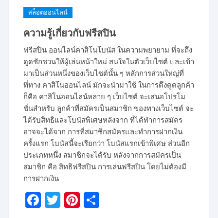
สล็อตออนไลน์
ความรู้เกี่ยวกับฟรีสปิน
ฟรีสปิน ออนไลน์คาสิโนโบนัส ในความพยายาม ที่จะถึง
ดูดชักชวนให้ผู้เล่นหน้าใหม่ สนใจในตัวเว็บไซต์ และเข้า
มาเป็นส่วนหนึ่งของเว็บไซต์นั้น ๆ หลักการส่วนใหญ่ที่
ที่ทาง คาสิโนออนไลน์ มักจะนำมาใช้ ในการดึงดูดลูกค้า
ก็คือ คาสิโนออนไลน์หลาย ๆ เว็บไซต์ จะเสนอโปรโม
ชั่นสำหรับ ลูกค้าที่สมัครเป็นสมาชิก ของทางเว็บไซต์ จะ
ได้รับสิทธิและโบนัสพิเศษหลังจาก ที่ได้ทำการสมัคร
อาจจะได้จาก การที่สมาชิกสมัครและทำการฝากเงิน
ครั้งแรก โบนัสนี้จะเรียกว่า โบนัสแรกเข้าพิเศษ ส่วนอีก
ประเภทหนึ่ง สมาชิกจะได้รับ หลังจากการสมัครเป็น
สมาชิก คือ สิทธิฟรีสปิน การเล่นฟรีสปิน โดยไม่ต้องมี
การฝากเงิน
F
T
Pi
S
a
w
nt
h