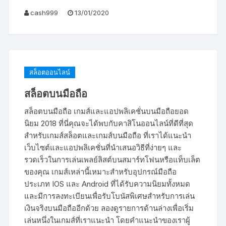
a
w
nt
h
cash999
13/01/2020
c
itt
er
ar
e
er
e
e
b
st
o
สล็อตออนไลน์
o
สล็อตบนมือถือ
k
สล็อตบนมือถือ เกมส์และแอปพลิเคชั่นบนมือถือยอด
นิยม 2018 ที่นี่คุณจะได้พบกับคาสิโนออนไลน์ที่ดีที่สุด
สำหรับเกมส์สล็อตและเกมส์บนมือถือ ที่เราได้แนะนำ
เว็บไซต์และแอปพลิเคชั่นที่นำเสนอวิธีที่ง่ายๆ และ
รวดเร็วในการเล่นเพลย์ลิสต์บนสมาร์ทโฟนหรือแท็บเล็ต
ของคุณ เกมส์เหล่านี้เหมาะสำหรับอุปกรณ์มือถือ
ประเภท IOS และ Android ที่ได้รับความนิยมทั้งหมด
และมีการลงทะเบียนเพื่อรับโบนัสพิเศษสำหรับการเล่น
เงินจริงบนมือถืออีกด้วย ลองดูรายการด้านล่างเพื่อเริ่ม
เล่นหนึ่งในเกมส์ที่เราแนะนำ โดยคำแนะนำของเราผู้