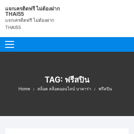
Skip
แจกเครดิตฟรี ไม่ต้องฝาก
to
THAI55
content
แจกเครดิตฟรี ไม่ต้องฝาก
THAI55
TAG:
ฟรีสปิน
Home
สล็อต สล็อตออนไลน์ บาคาร่า
ฟรีสปิน