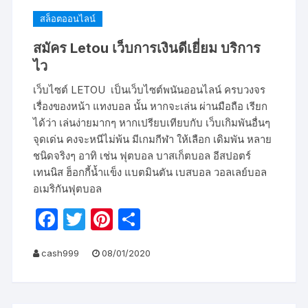
o
สล็อตออนไลน์
o
สมัคร Letou เว็บการเงินดีเยี่ยม บริการ
k
ไว
เว็บไซต์ LETOU เป็นเว็บไซต์พนันออนไลน์ ครบวงจร
เรื่องของหน้า แทงบอล นั้น หากจะเล่น ผ่านมือถือ เรียก
ได้ว่า เล่นง่ายมากๆ หากเปรียบเทียบกับ เว็บเกิมพันอื่นๆ
จุดเด่น คงจะหนีไม่พ้น มีเกมกีฬา ให้เลือก เดิมพัน หลาย
ชนิดจริงๆ อาทิ เช่น ฟุตบอล บาสเก็ตบอล อีสปอตร์
เทนนิส ฮ็อกกี้น้ำแข็ง แบตมินตัน เบสบอล วอลเลย์บอล
อเมริกันฟุตบอล
F
T
Pi
S
a
w
nt
h
cash999
08/01/2020
c
itt
er
ar
e
er
e
e
b
st