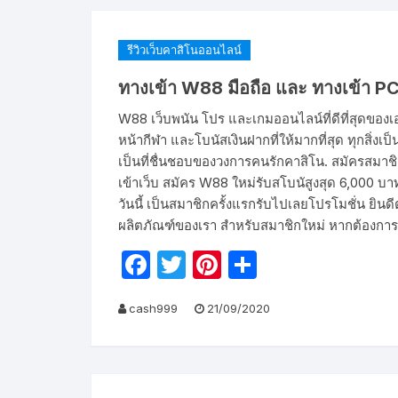
b
st
o
รีวิวเว็บคาสิโนออนไลน์
o
ทางเข้า W88 มือถือ และ ทางเข้า P
k
W88 เว็บพนัน โปร และเกมออนไลน์ที่ดีที่สุดของเอ
หน้ากีฬา และโบนัสเงินฝากที่ให้มากที่สุด ทุกสิ่งเป็นเ
เป็นที่ชื่นชอบของวงการคนรักคาสิโน. สมัครสมาช
เข้าเว็บ สมัคร W88 ใหม่รับสโบนัสูงสุด 6,000 
วันนี้ เป็นสมาชิกครั้งแรกรับไปเลยโปรโมชั่น ยินด
ผลิตภัณฑ์ของเรา สำหรับสมาชิกใหม่ หากต้องการร
F
T
Pi
S
a
w
nt
h
cash999
21/09/2020
c
itt
er
ar
e
er
e
e
b
st