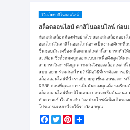
b
st
o
รีวิวเว็บคาสิโนออนไลน์
o
สล็อตออนไลน์ คาสิโนออนไลน์ ก่อนเ
k
ก่อนเล่นสล็อตต้องทำอย่างไร สอนเล่นสล็อตออนไลน์
ออนไลน์ในคาสิโนออนไลน์อาจเป็นงานอดิเรกที่สนุกส
ชื่นชอบมัน เครื่องสล็อตเกมส์เหล่านี้สามารถทำให้
สะเทือน ซึ่งทั้งหมดถูกออกแบบมาเพื่อดึงดูดให้ค
สามารถในการดึงดูดความสนใจของสล็อตเหล่านี้ มัน
แบบ อยากร่วมสนุกไหม? นี่คือวิธีที่เราต้องการอธิบา
สล็อตออนไลน์ที่นี่ เราอธิบายทุกขั้นตอนของการเริ่
RB88 ก่อนที่คุณจะวางเดิมพันของคุณต้องเตรียมตัวอ
สล็อตออนไลน์ที่คาสิโนเสนอ ก่อนจะเริ่มต้นเล่นเ
ทำความเข้าใจเกี่ยวกับ “ผลประโยชน์เพิ่มเติมข
โปรแกรมเหล่านี้จะให้รางวัลแก่คุณ
F
T
Pi
S
a
w
nt
h