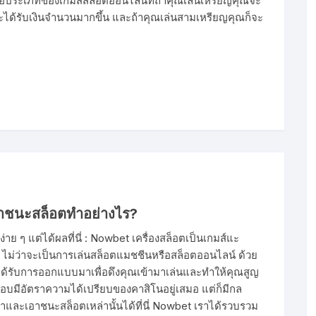
ี่คือประเภทของเกมส์สล็อตออนไลน์ที่ถ้าคุณเล่นเหรียญคุณจะ
ะได้รับเงินจำนวนมากขึ้น และถ้าคุณเล่นสามเหรียญคุณก็จะ
อาชนะสล็อตทำอย่างไร?
ย ๆ แต่ได้ผลที่นี่ : Nowbet เครื่องสล็อตเป็นเกมส์แะ
ิโน ไม่ว่าจะเป็นการเล่นสล็อตแมชชีนหรือสล็อตออนไลน์ ด้วย
รับการออกแบบมาเพื่อดึงคุณเข้ามาเล่นและทำให้คุณสูญ
จะชอบมีอัตราความได้เปรียบของคาสิโนอยู่เสมอ แต่ก็มีกล
ว่าและเอาชนะสล็อตเหล่านั้นได้ที่นี่ Nowbet เราได้รวบรวม