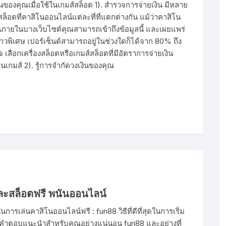
นของคุณเมื่อใช้ในเกมส์สล็อต 1). สำรวจการจ่ายเงิน มีหลาย
สล็อตที่คาสิโนออนไลน์แต่ละที่ที่แตกต่างกัน แม้ว่าคาสิโน
ยงานภายในบางเว็บไซต์คุณสามารถเข้าถึงข้อมูลนี้ และเผยแพร่
ิเศษ เปอร์เซ็นต์สามารถอยู่ในช่วงใดก็ได้จาก 80% ถึง
ลือกเครื่องสล็อตหรือเกมส์สล็อตที่มีอัตราการจ่ายเงิน
นเกมส์ 2). รู้การจำกัดวงเงินของคุณ
ละสล็อตฟรี พนันออนไลน์
เล่นคาสิโนออนไลน์ฟรี : fun88 วิธีที่ดีที่สุดในการเริ่ม
รามีคำตอบแนะนำสำหรับคุณอย่างแน่นอน fun88 และอย่างที่