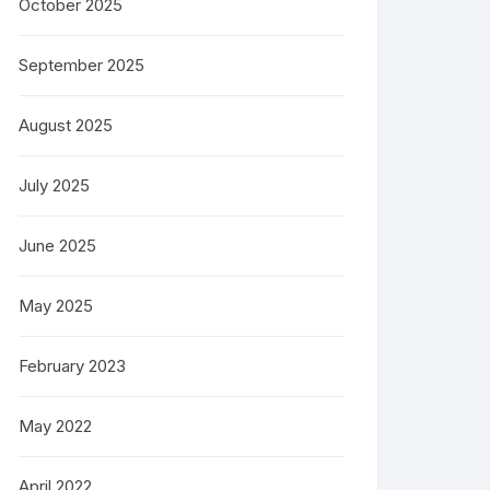
October 2025
September 2025
August 2025
July 2025
June 2025
May 2025
February 2023
May 2022
April 2022