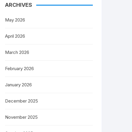
ARCHIVES
May 2026
April 2026
March 2026
February 2026
January 2026
December 2025
November 2025