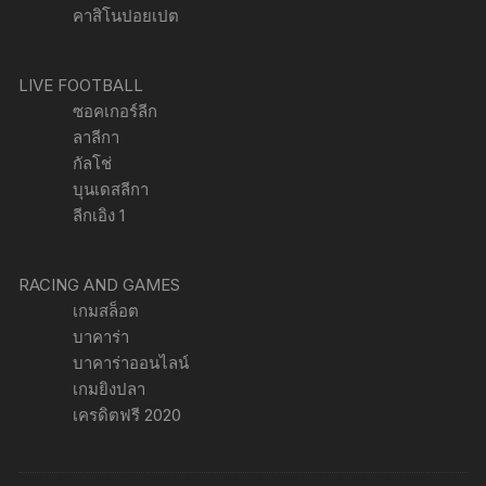
คาสิโนปอยเปต
LIVE FOOTBALL
ซอคเกอร์ลีก
ลาลีกา
กัลโช่
บุนเดสลีกา
ลีกเอิง 1
RACING AND GAMES
เกมสล็อต
บาคาร่า
บาคาร่าออนไลน์
เกมยิงปลา
เครดิตฟรี 2020