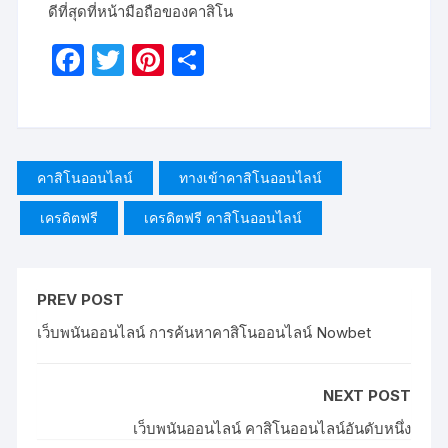
ดีที่สุดที่หน้ามือถือของคาสิโน
F
T
Pi
S
a
w
nt
h
c
itt
er
ar
e
er
e
e
b
st
คาสิโนออนไลน์
ทางเข้าคาสิโนออนไลน์
o
เครดิตฟรี
เครดิตฟรี คาสิโนออนไลน์
o
k
PREV POST
เว็บพนันออนไลน์ การค้นหาคาสิโนออนไลน์ Nowbet
NEXT POST
เว็บพนันออนไลน์ คาสิโนออนไลน์อันดับหนึ่ง