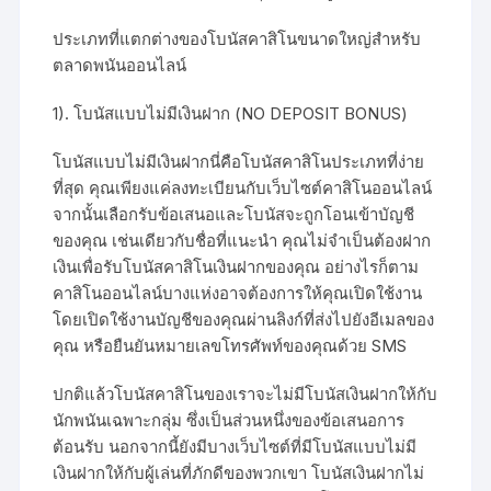
ประเภทที่แตกต่างของโบนัสคาสิโนขนาดใหญ่สำหรับ
ตลาดพนันออนไลน์
1). โบนัสแบบไม่มีเงินฝาก (NO DEPOSIT BONUS)
โบนัสแบบไม่มีเงินฝากนี่คือโบนัสคาสิโนประเภทที่ง่าย
ที่สุด คุณเพียงแค่ลงทะเบียนกับเว็บไซต์คาสิโนออนไลน์
จากนั้นเลือกรับข้อเสนอและโบนัสจะถูกโอนเข้าบัญชี
ของคุณ เช่นเดียวกับชื่อที่แนะนำ คุณไม่จำเป็นต้องฝาก
เงินเพื่อรับโบนัสคาสิโนเงินฝากของคุณ อย่างไรก็ตาม
คาสิโนออนไลน์บางแห่งอาจต้องการให้คุณเปิดใช้งาน
โดยเปิดใช้งานบัญชีของคุณผ่านลิงก์ที่ส่งไปยังอีเมลของ
คุณ หรือยืนยันหมายเลขโทรศัพท์ของคุณด้วย SMS
ปกติแล้วโบนัสคาสิโนของเราจะไม่มีโบนัสเงินฝากให้กับ
นักพนันเฉพาะกลุ่ม ซึ่งเป็นส่วนหนึ่งของข้อเสนอการ
ต้อนรับ นอกจากนี้ยังมีบางเว็บไซต์ที่มีโบนัสแบบไม่มี
เงินฝากให้กับผู้เล่นที่ภักดีของพวกเขา โบนัสเงินฝากไม่