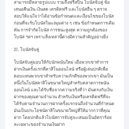
สามารถมีหลายรูปแบบ รวมถึงฟรีสปิน โบนัสจับคู่ ข้อ
เสนอคืนเงิน เงินสด เครดิตฟรี และโบนัสอื่น ๆ ตรวจ
สอบให้แน่ใจว่าได้อ่านข้อกำหนดและเงื่อนไขของโบนัส
ก่อนที่จะรับโบนัสในแง่มุมต่าง ๆ เช่น ข้อกำหนดการเดิม
พัน การจำกัดโบนัส การชนะสูงสุด ความถูกต้องของ
โบนัส ฯลฯ เพราะสิ่งเหล่านี้ต่างมีความสำคัญอย่างยิ่ง
2). โบนัสจับคู่
โบนัสจับคู่มอบให้กับนักพนันใหม่ เมื่อพวกเขาทำการ
ฝากเงินครั้งแรกที่คาสิโนออนไลน์ หรือผู้เล่นปกติเพื่อ
ตอบแทนพวกเขาสำหรับความภักดีของพวกเขา มันเป็น
หนึ่งในโบนัสคาสิโนขนาดใหญ่สำหรับตลาดการพนัน
ออนไลน์ และได้รับชื่อจากความจริงที่ว่า มันตรงกับเงิน
ฝากของคุณตามจำนวน สำหรับเงินหรือเครดิตฟรีที่จะ
ได้รับตามจำนวนการฝากครั้งแรกจนถึงจำนวนที่กำหนด
มันเป็นประโยชน์คาสิโนขนาดใหญ่ที่ให้มากกว่าที่คุณ
ฝาก โดยปกติแล้วโบนัสการจับคู่จะเสนอเป็นอัตราร้อย
ละเฉพาะของจำนวนเงินฝาก