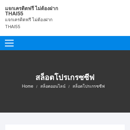
Skip
แจกเครดิตฟรี ไม่ต้องฝาก
to
THAI55
content
แจกเครดิตฟรี ไม่ต้องฝาก
THAI55
สล็อตโปรเกรซซีฟ
Home
สล็อตออนไลน์
สล็อตโปรเกรซซีฟ