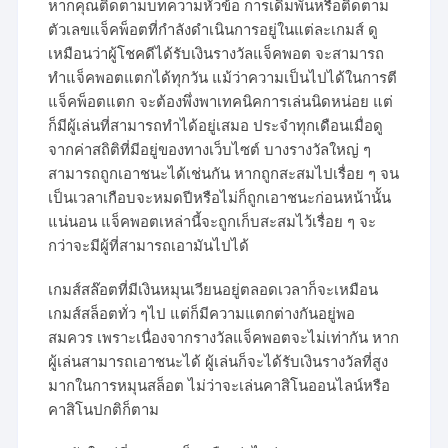
หากคุณติดตามบทความหัวข้อ การเดิมพันหรือติดตาม
ตัวเลขแจ็คพ็อตที่กำลังดำเนินการอยู่ในแต่ละเกมส์ ดู
เหมือนว่าผู้โชคดีได้รับเงินรางวัลแจ็คพอต จะสามารถ
ทำแจ็คพอตแตกได้ทุกวัน แม้ว่าความเป็นไปได้ในการตี
แจ็คพ็อตแตก จะต้องพึ่งพาเทคนิคการเล่นนิดหน่อย แต่
ก็มีผู้เล่นที่สามารถทำได้อยู่เสมอ ประจำทุกเดือนเมื่อดู
จากค่าสถิติที่มีอยู่ของทางเว็บไซต์ บางรางวัลใหญ่ ๆ
สามารถถูกเอาชนะได้เช่นกัน หากถูกสะสมไปเรื่อย ๆ จน
เป็นเวลาเกือบจะหมดปีหรือไม่ก็ถูกเอาชนะก่อนหน้านั้น
แน่นอน แจ็คพอตเหล่านี้จะถูกเก็บสะสมไว้เรื่อย ๆ จะ
กว่าจะมีผู้ที่สามารถเอามันไปได้
เกมส์สล๊อตที่มีเงินหมุนเวียนอยู่ตลอดเวลาก็จะเหมือน
เกมส์สล็อตทั่ว ๆไป แต่ก็มีความแตกต่างกันอยู่พอ
สมควร เพราะเนื่องจากรางวัลแจ็คพอตจะไม่เท่ากัน หาก
ผู้เล่นสามารถเอาชนะได้ ผู้เล่นก็จะได้รับเงินรางวัลที่สูง
มากในการหมุนสล็อต ไม่ว่าจะเล่นคาสิโนออนไลน์หรือ
คาสิโนปกติก็ตาม