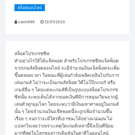
สล็อตออนไลน์
cash999
12/01/2020
สล็อตโปรเกรซซีฟ
ทำอย่างไรให้ได้แจ๊คพอต สำหรับโปรเกรซซีฟแจ็คพ็อต
จากเกมส์สล็อตออนไลน์ จะมีจำนวนเงินแจ็คพ็อตจะเพิ่ม
ขึ้นตลอดเวลา ในขณะที่ผู้เล่นกำลังเพลิดเพลินไปกับการ
เล่นเกมส์ ไม่ว่าจะเป็นเกมส์สล็อต วิดีโอโป๊กเกอร์ หรือ
เกมส์อื่น ๆ โดยแต่ละเกมส์ที่เป็นรูปแบบสล็อตโปรเกรซ
ซีฟนั้น จะพบเห็นได้จากยอดเงินที่มีการหมุนเวียนจากผู้
เล่นทั่วทุกมุมโลก โดยจะพบว่ามีเงินมหาศาลอยู่ในเกมส์
นั้น ๆ โดยจำนวนเงินแจ๊คพอตนี้จะถูกเพิ่มจำนวนขึ้น
เรื่อย ๆ จนกว่าจะมีใครที่เอาชนะได้อย่างแน่นอน ไม่
แปลกใจเลยว่าเพราะเหตุใดเกมส์เหล่านี้จึงเป็นที่นิยม
มากที่สุดในโลกของการเดิมพันในคาสิโนออนไลน์