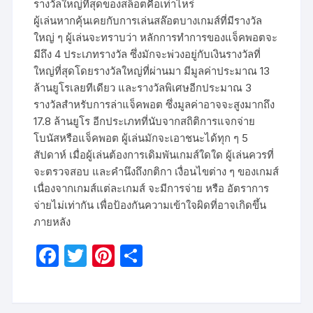
รางวัลใหญ่ที่สุดของสล็อตคือเท่าไหร่
ผู้เล่นหากคุ้นเคยกับการเล่นสล๊อตบางเกมส์ที่มีรางวัล
ใหญ่ ๆ ผู้เล่นจะทราบว่า หลักการทำการของแจ็คพอตจะ
มีถึง 4 ประเภทรางวัล ซึ่งมักจะพ่วงอยู่กับเงินรางวัลที่
ใหญ่ที่สุดโดยรางวัลใหญ่ที่ผ่านมา มีมูลค่าประมาณ 13
ล้านยูโรเลยทีเดียว และรางวัลพิเศษอีกประมาณ 3
รางวัลสำหรับการล่าแจ็คพอต ซึ่งมูลค่าอาจจะสูงมากถึง
17.8 ล้านยูโร อีกประเภทที่นับจากสถิติการแจกจ่าย
โบนัสหรือแจ็คพอต ผู้เล่นมักจะเอาชนะได้ทุก ๆ 5
สัปดาห์ เมื่อผู้เล่นต้องการเดิมพันเกมส์ใดใด ผู้เล่นควรที่
จะตรวจสอบ และคำนึงถึงกติกา เงื่อนไขต่าง ๆ ของเกมส์
เนื่องจากเกมส์แต่ละเกมส์ จะมีการจ่าย หรือ อัตราการ
จ่ายไม่เท่ากัน เพื่อป้องกันความเข้าใจผิดที่อาจเกิดขึ้น
ภายหลัง
F
T
Pi
S
a
w
nt
h
c
itt
er
ar