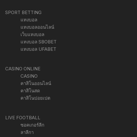
SPORT BETTING
แทงบอล
แทงบอลออนไลน์
เว็บแทงบอล
แทงบอล SBOBET
แทงบอล UFABET
CASINO ONLINE
CASINO
คาสิโนออนไลน์
คาสิโนสด
คาสิโนปอยเปต
LIVE FOOTBALL
ซอคเกอร์ลีก
ลาลีกา