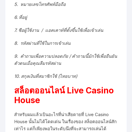
5. หมายเลขโทรศัพท์มือถือ
6. ที่อยู่
7. ชือผู้ใช้งาน / แอคเคาท์ที่ตั้งขึ้นใช้เพื่อเข้าเล่น
8. รหัสผ่านที่ใช้ในการเข้าเล่น
9. คำถามเพื่อความปลอดภัย / คำถามนี้มักใช้เพื่อยืนยัน
ตัวตนเมื่อคุณลืมรหัสผ่าน
10. สกุลเงินที่สมาชิกใช้ (ไทยบาท)
สล็อตออนไลน์ Live Casino
House
สำหรับผมแล้วเป้นอะไรที่น่าเสียดายที่ Live Casino
House นั้นไม่ได้โดดเด่น ในเรื่องของ สล็อตออนไลน์สัก
เท่าไร แต่ก็เพียงพอในระดับนึงที่จะสามารถเล่นได้