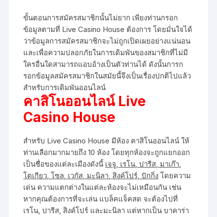
ขั้นตอนการสมัครสมาชิกนั้นไม่ยาก เพียงท่านกรอก
ข้อมูลตามที่ Live Casino House ต้องการ โดยมั่นใจได้
ว่าข้อมูลการสมัครสมาชิกจะไม่ถูกเปิดเผยอย่างแน่นอน
และเพื่อความปลอกภัยในการเดิมพันของสมาชิกที่ไม่มี
ใครอื่นใดสามารถแอบอ้างเป็นตัวท่านได้ ดังนั้นการก
รอกข้อมูลสมัครสมาชิกในสมัยนี้จึงเป็นเรื่องปกติไปแล้ว
สำหรับการเดิมพันออนไลน์
คาสิโนออนไลน์ Live
Casino House
สำหรับ Live Casino House มีห้อง คาสิโนออนไลน์ ให้
ท่านเลือกมากมายถึง 10 ห้อง โดยทุกห้องจะถูกแยกออก
เป็นชื่อของแต่ละเมืองดังนี้
เจจู, เรโน, ปารีส, มาเก๊า,
โตเกียว, โซล, เวกัส, มะนิลา, สิงค์โปร์, ปักกิ่ง
โดยความ
เด่น ความแตกต่างในแต่ละห้องจะไม่เหมือนกัน เช่น
หากคุณต้องการที่จะเล่น แบล็คแจ็คสด จะต้องไปที่
เรโน, ปารีส, สิงค์โปร์ และมะนิลา แต่หากเป็น บาคาร่า