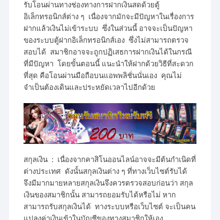
รับโอนผ่านทางช่องทางการฝากเงินสดด้วยตู้
อิเล็กทรอนิกส์ต่าง ๆ เนื่องจากมักจะมีปัญหาในเรื่องการ
ฝากแล้วเงินไม่เข้าระบบ ซึ่งในส่วนนี้ อาจจะเป็นปัญหา
ของระบบตู้ฝากอิเล็กทรอนิกส์เอง ซึ่งไม่สามารถตรวจ
สอบได้ สมาชิกอาจจะถูกปฏิเสธการฝากเงินได้ในกรณี
ที่มีปัญหา โดยขั้นตอนนี้ แนะนำให้ฝากด้วยวิธีที่สะดวก
ที่สุด คือโอนผ่านมือถือบนแอพพลิชั่นนั่นเอง คุณไม่
จำเป็นต้องเดินและประหยัดเวลาไปอีกด้วย
สกุลเงิน : เนื่องจากคาสิโนออนไลน์อาจจะมีต้นกำเนิดที่
ต่างประเทศ ดังนั้นสกุลเงินต่าง ๆ ที่ทางเว็บไซต์รับได้
จึงมีมากมายหลายสกุลเงินจึงควรตรวจสอบก่อนว่า สกุล
เงินของสมาชิกนั้น สามารถยอมรับได้หรือไม่ หาก
สามารถรับสกุลเงินได้ ทางระบบหรือเว็บไซต์ จะเป็นคน
แปลงค่าเงินเข้าในบัญชีของทางสมาชิกให้เอง