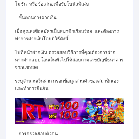
โมชั่น หรือข้อเสนอเพื่อรับโบนัสพิเศษ
– ขั้นตอนการฝากเงิน
เมื่อคุณลงชื่อสมัครเป็นสมาชิกเรียบร้อย และต้องการ
ทำการฝากเงินโดยมีวิธีดังนี้
ไปที่หน้าฝากเงิน ตรวจสอบวิธีการที่คุณต้องการฝาก
หากฝากแบบโอนเงินทั่วไปให้สอบถามเลขบัญชีธนาคาร
จากแชทสด
ระบุจำนวนเงินฝาก กรอกข้อมูลส่วนตัวของสมาชิกเอง
และทำการยืนยัน
– การตรวจสอบตัวตน