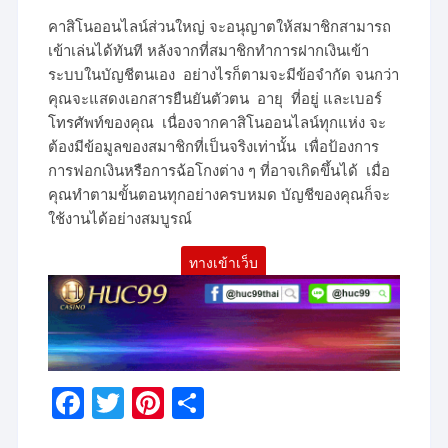
คาสิโนออนไลน์ส่วนใหญ่ จะอนุญาตให้สมาชิกสามารถ
เข้าเล่นได้ทันที หลังจากที่สมาชิกทำการฝากเงินเข้า
ระบบในบัญชีตนเอง อย่างไรก็ตามจะมีข้อจำกัด จนกว่า
คุณจะแสดงเอกสารยืนยันตัวตน อายุ ที่อยู่ และเบอร์
โทรศัพท์ของคุณ เนื่องจากคาสิโนออนไลน์ทุกแห่ง จะ
ต้องมีข้อมูลของสมาชิกที่เป็นจริงเท่านั้น เพื่อป้องการ
การฟอกเงินหรือการฉ้อโกงต่าง ๆ ที่อาจเกิดขึ้นได้ เมื่อ
คุณทำตามขั้นตอนทุกอย่างครบหมด บัญชีของคุณก็จะ
ใช้งานได้อย่างสมบูรณ์
ทางเข้าเว็บ
F
T
Pi
S
a
w
nt
h