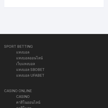
c
itt
er
ar
e
er
e
e
b
st
o
o
k
SPORT BETTING
แทงบอล
แทงบอลออนไลน์
เว็บแทงบอล
แทงบอล SBOBET
แทงบอล UFABET
CASINO ONLINE
CASINO
คาสิโนออนไลน์