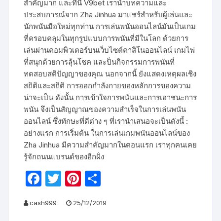
สำคัญมาก และที่นี่ V9bet เรานำบทความและ
ประสบการณ์จาก Zha Jinhua มาแชร์สำหรับผู้เล่นและ
นักพนันมือใหม่ทุกท่าน การเล่นพนันออนไลน์มันเป็นเกม
ที่ครอบคลุมในทุกรูปแบบการพนันที่มีในโลก ด้วยการ
เล่นผ่านคอมพิวเตอร์บนเว็บไซต์คาสิโนออนไลน์ เกมไพ่
ที่สนุกด้วยการลุ้นโชค และป็นกิจกรรมการพนันที่
ทดสอบสติปัญญาของคุณ นอกจากนี้ ยังแสดงเหตุผลเชิง
สถิติและสถิติ การออกกำลังกายของหลักการของความ
น่าจะเป็น ดังนั้น การเข้าใจการพนันและการเอาชนะการ
พนัน จึงเป็นสัญญาณของความสำเร็จในการเล่นพนัน
ออนไลน์ ซึ่งทักษะที่ดีต่าง ๆ ที่เรานำเสนอจะเป็นดังนี้ :
อย่างแรก การเริ่มต้น ในการเล่นเกมพนันออนไลน์ของ
Zha Jinhua มีความสำคัญมากในตอนแรก เราทุกคนเคย
รู้จักถนนแบรนด์ของอีกฝั่ง
F
T
Pi
S
a
w
nt
h
cash999
25/12/2019
c
itt
er
ar