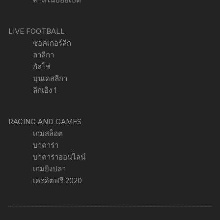
LIVE FOOTBALL
ซอคเกอร์ลีก
ลาลีกา
กัลโช่
บุนเดสลีกา
ลีกเอิง 1
RACING AND GAMES
เกมสล็อต
บาคาร่า
บาคาร่าออนไลน์
เกมยิงปลา
เครดิตฟรี 2020