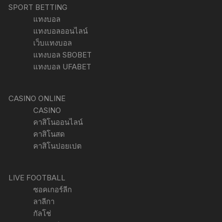
SPORT BETTING
แทงบอล
แทงบอลออนไลน์
เว็บแทงบอล
แทงบอล SBOBET
แทงบอล UFABET
CASINO ONLINE
CASINO
คาสิโนออนไลน์
คาสิโนสด
คาสิโนปอยเปต
LIVE FOOTBALL
ซอคเกอร์ลีก
ลาลีกา
กัลโช่