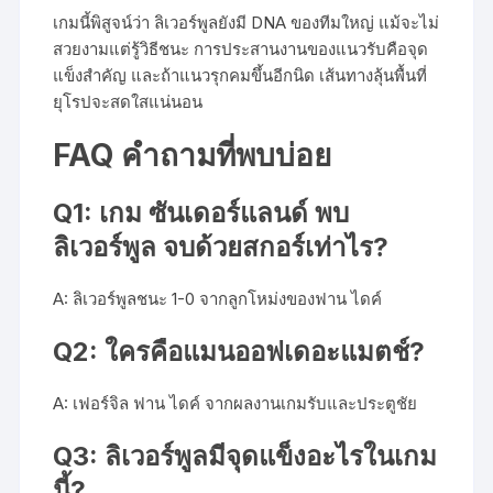
เกมนี้พิสูจน์ว่า ลิเวอร์พูลยังมี DNA ของทีมใหญ่ แม้จะไม่
สวยงามแต่รู้วิธีชนะ การประสานงานของแนวรับคือจุด
แข็งสำคัญ และถ้าแนวรุกคมขึ้นอีกนิด เส้นทางลุ้นพื้นที่
ยุโรปจะสดใสแน่นอน
FAQ คำถามที่พบบ่อย
Q1: เกม ซันเดอร์แลนด์ พบ
ลิเวอร์พูล จบด้วยสกอร์เท่าไร?
A: ลิเวอร์พูลชนะ 1-0 จากลูกโหม่งของฟาน ไดค์
Q2: ใครคือแมนออฟเดอะแมตช์?
A: เฟอร์จิล ฟาน ไดค์ จากผลงานเกมรับและประตูชัย
Q3: ลิเวอร์พูลมีจุดแข็งอะไรในเกม
นี้?