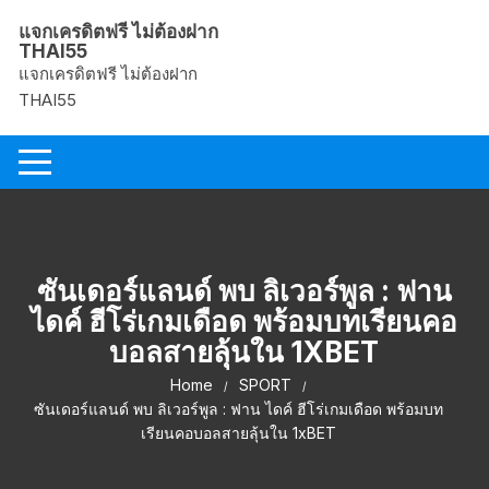
Skip
แจกเครดิตฟรี ไม่ต้องฝาก
to
THAI55
content
แจกเครดิตฟรี ไม่ต้องฝาก
THAI55
ซันเดอร์แลนด์ พบ ลิเวอร์พูล : ฟาน
ไดค์ ฮีโร่เกมเดือด พร้อมบทเรียนคอ
บอลสายลุ้นใน 1XBET
Home
SPORT
ซันเดอร์แลนด์ พบ ลิเวอร์พูล : ฟาน ไดค์ ฮีโร่เกมเดือด พร้อมบท
เรียนคอบอลสายลุ้นใน 1xBET