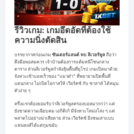
รีวิวเกม: เกมอึดอัดที่ต้องใช้
ความนิ่งตัดสิน
บรรยากาศก่อนเกม
ซันเดอร์แลนด์ พบ ลิเวอร์พูล
ถือว่า
ตึงมือพอสมควร เจ้าบ้านต้องการแต้มหนีโซนกลาง
ตาราง ส่วนลิเวอร์พูลกำลังลุ้นพื้นที่ยุโรป เกมเปิดมาด้วย
จังหวะเข้าบอลเร็วของ “แมวดำ” ที่พยายามปิดพื้นที่
แดนกลาง ไม่เปิดโอกาสให้ เวียร์ตซ์ กับ ซาลาห์ ได้หมุน
ตัวง่าย ๆ
ครึ่งแรกต้องยอมรับว่าลิเวอร์พูลครองบอลมากกว่า แต่
ยังขาดความเฉียบคม เอกิติเก้ มีจังหวะโหม่งโล่ง ๆ แต่
พลาดไปอย่างน่าเสียดาย ส่วน เวียร์ตซ์ ยิงชนเสาแบบ
แฟนหงส์ได้แต่กุมขมับ