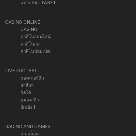
แทงบอล UFABET
CASINO ONLINE
CASINO
คาสิโนออนไลน์
คาสิโนสด
คาสิโนปอยเปต
LIVE FOOTBALL
ซอคเกอร์ลีก
ลาลีกา
กัลโช่
บุนเดสลีกา
ลีกเอิง 1
RACING AND GAMES
เกมสล็อต