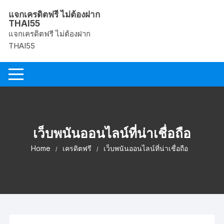
Skip
แจกเครดิตฟรี ไม่ต้องฝาก
to
THAI55
content
แจกเครดิตฟรี ไม่ต้องฝาก
THAI55
เว็บพนันออนไลน์ที่น่าเชื่อถือ
Home
เครดิตฟรี
เว็บพนันออนไลน์ที่น่าเชื่อถือ