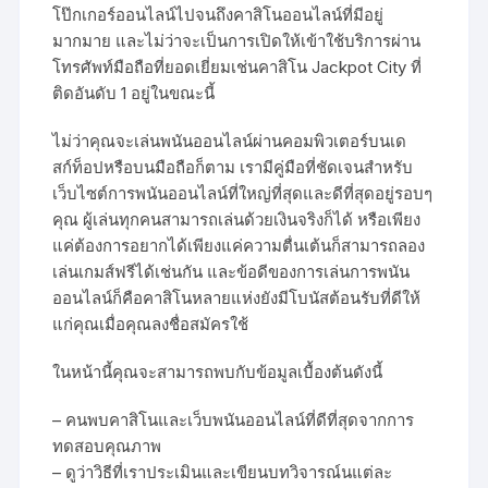
โป๊กเกอร์ออนไลน์ไปจนถึงคาสิโนออนไลน์ที่มีอยู่
มากมาย และไม่ว่าจะเป็นการเปิดให้เข้าใช้บริการผ่าน
โทรศัพท์มือถือที่ยอดเยี่ยมเช่นคาสิโน Jackpot City ที่
ติดอันดับ 1 อยู่ในขณะนี้
ไม่ว่าคุณจะเล่นพนันออนไลน์ผ่านคอมพิวเตอร์บนเด
สก์ท็อปหรือบนมือถือก็ตาม เรามีคู่มือที่ชัดเจนสำหรับ
เว็บไซต์การพนันออนไลน์ที่ใหญ่ที่สุดและดีที่สุดอยู่รอบๆ
คุณ ผู้เล่นทุกคนสามารถเล่นด้วยเงินจริงก็ได้ หรือเพียง
แค่ต้องการอยากได้เพียงแค่ความตื่นเต้นก็สามารถลอง
เล่นเกมส์ฟรีได้เช่นกัน และข้อดีของการเล่นการพนัน
ออนไลน์ก็คือคาสิโนหลายแห่งยังมีโบนัสต้อนรับที่ดีให้
แก่คุณเมื่อคุณลงชื่อสมัครใช้
ในหน้านี้คุณจะสามารถพบกับข้อมูลเบื้องต้นดังนี้
– คนพบคาสิโนและเว็บพนันออนไลน์ที่ดีที่สุดจากการ
ทดสอบคุณภาพ
– ดูว่าวิธีที่เราประเมินและเขียนบทวิจารณ์นแต่ละ