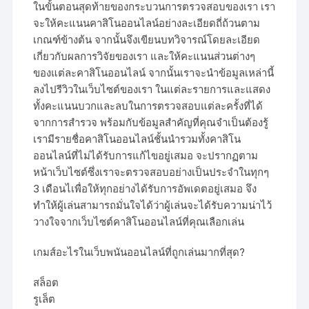
ในขั้นตอนสุดท้ายของกระบวนการตรวจสอบของเรา เรา
จะให้คะแนนคาสิโนออนไลน์อย่างละเอียดถี่ถ้วนตาม
เกณฑ์ข้างต้น จากนั้นจึงเขียนบทวิจารณ์โดยละเอียด
เกี่ยวกับผลการวิจัยของเรา และให้คะแนนส่วนต่างๆ
ของแต่ละคาสิโนออนไลน์ จากนั้นเราจะนำข้อมูลเหล่านี้
ลงไปรีวิวในเว็บไซต์ของเรา ในแต่ละรายการและแสดง
ทั้งคะแนนบวกและลบในการตรวจสอบแต่ละครั้งที่ได้
จากการสำรวจ พร้อมกับข้อมูลสำคัญที่คุณจำเป็นต้องรู้
เรามีรายชื่อคาสิโนออนไลน์ชั้นนำรวมทั้งคาสิโน
ออนไลน์ที่ไม่ได้รับการแก้ไขอยู่เสมอ จะปรากฏตาม
หน้าเว็บไซต์ซึ่งเราจะตรวจสอบอย่างเป็นประจำในทุกๆ
3 เดือนไเพื่อให้ทุกอย่างได้รับการอัพเดตอยู่เสมอ จึง
ทำให้ผู้เล่นสามารถมั่นใจได้ว่าผู้เล่นจะได้รับความน่าไว้
วางใจจากเว็บไซต์คาสิโนออนไลน์ที่คุณเลือกเล่น
เกมส์อะไรในเว็บพนันออนไลน์ที่ถูกเล่นมากที่สุด?
สล็อต
รูเล็ต