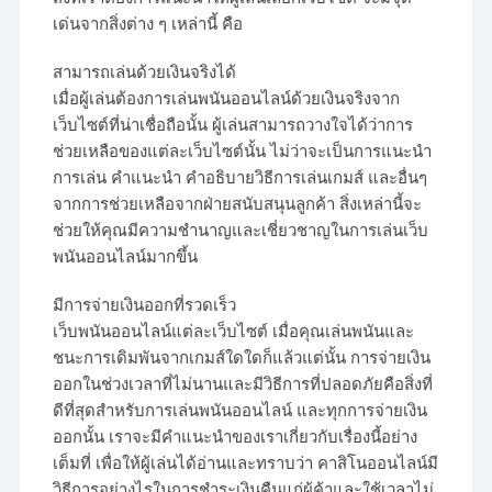
เด่นจากสิ่งต่าง ๆ เหล่านี้ คือ
สามารถเล่นด้วยเงินจริงได้
เมื่อผู้เล่นต้องการเล่นพนันออนไลน์ด้วยเงินจริงจาก
เว็บไซต์ที่น่าเชื่อถือนั้น ผู้เล่นสามารถวางใจได้ว่าการ
ช่วยเหลือของแต่ละเว็บไซต์นั้น ไม่ว่าจะเป็นการแนะนำ
การเล่น คำแนะนำ คำอธิบายวิธีการเล่นเกมส์ และอื่นๆ
จากการช่วยเหลือจากฝ่ายสนับสนุนลูกค้า สิ่งเหล่านี้จะ
ช่วยให้คุณมีความชำนาญและเชี่ยวชาญในการเล่นเว็บ
พนันออนไลน์มากขึ้น
มีการจ่ายเงินออกที่รวดเร็ว
เว็บพนันออนไลน์แต่ละเว็บไซต์ เมื่อคุณเล่นพนันและ
ชนะการเดิมพันจากเกมส์ใดใดก็แล้วแต่นั้น การจ่ายเงิน
ออกในช่วงเวลาที่ไม่นานและมีวิธีการที่ปลอดภัยคือสิ่งที่
ดีที่สุดสำหรับการเล่นพนันออนไลน์ และทุกการจ่ายเงิน
ออกนั้น เราจะมีคำแนะนำของเราเกี่ยวกับเรื่องนี้อย่าง
เต็มที่ เพื่อให้ผู้เล่นได้อ่านและทราบว่า คาสิโนออนไลน์มี
วิธีการอย่างไรในการชำระเงินคืนแก่ผู้ค้าและใช้เวลาไม่