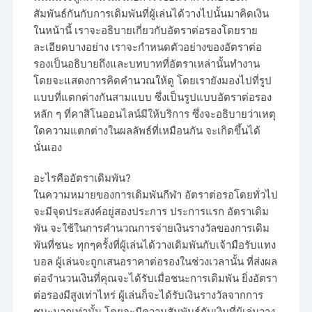
สัมพันธ์กันกับการเดิมพันที่ผู้เล่นได้วางไปนั้นมาคิดเงิน
ในหน้านี้ เราจะอธิบายเกี่ยวกับอัตราต่อรองโดยราย
ละเอียดบางอย่าง เราจะกำหนดตัวอย่างของอัตราต่อ
รองเป็นอธิบายถึงและบทบาทที่อัตราเหล่านั้นทำงาน
โดยจะแสดงการคิดคำนวณให้ดู โดยเรายังมองไปที่รูป
แบบที่แตกต่างกันสามแบบ ซึ่งเป็นรูปแบบอัตราต่อรอง
หลัก ๆ ที่คาสิโนออนไลน์มีให้บริการ ซึ่งจะอธิบายว่าเหตุ
ใดความแตกต่างในผลลัพธ์ที่เหมือนกัน จะเกิดขึ้นได้
นั่นเอง
อะไรคืออัตราเดิมพัน?
ในความหมายของการเดิมพันกีฬา อัตราต่อรอโดยทั่วไป
จะมีจุดประสงค์อยู่สองประการ ประการแรก อัตราเดิม
พัน จะใช้ในการคำนวณการจ่ายเงินรางวัลของการเดิม
พันที่ชนะ ทุกๆครั้งที่ผู้เล่นได้วางเดิมพันกับเจ้ามือรับแทง
บอล ผู้เล่นจะถูกเสนอราคาต่อรองในช่วงเวลานั้น ที่ส่งผล
ต่อจำนวนเงินที่คุณจะได้รับเมื่อชนะการเดิมพัน ยิ่งอัตรา
ต่อรองมีสูงเท่าไหร่ ผู้เล่นก็จะได้รับเงินรางวัลจากการ
ชนะมากเท่านั้น โดยจะมีความสัมพันธ์กับเงินที่ผู้เล่นวาง