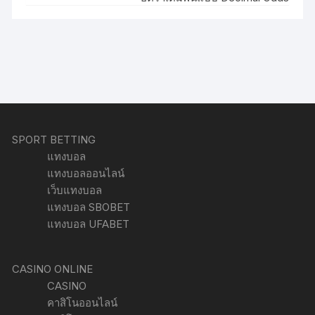
SPORT BETTING
แทงบอล
แทงบอลออนไลน์
เว็บแทงบอล
แทงบอล SBOBET
แทงบอล UFABET
CASINO ONLINE
CASINO
คาสิโนออนไลน์