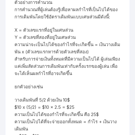
ตัวอย่างการคำนวณ
การคำนวณที่ผู้เล่นต้องรู้เพื่อหาผลกำไรที่เป็นไปได้ของ
การเดิมพันโดยใช้อัตราเดิมพันแบบเศษส่วนมีดังนี้:
X = ตัวเลขแรกที่อยู่ในเศษส่วน
Y = ตัวเลขที่สองที่อยู่ในเศษส่วน
ความน่าจะเป็นไปได้ของกำไรที่จะเกิดขึ้น = เงินวางเดิม
พัน x (ตัวเลขแรกหารด้วยตัวเลขที่สอง)
สำหรับการจ่ายเงินทั้งหมดที่มีความเป็นไปได้ ผู้เล่นเพียง
แค่เพิ่มสัดส่วนการเดิมพันเท่ากับครั้งแรกของผู้เล่น เพื่อ
จะได้เห็นผลกำไรที่อาจเกิดขึ้น
ยกตัวอย่างเช่น
วางเดิมพันที่ 5/2 ด้วยเงิน 10$
$10 x (5/2) = $10 x 2.5 = $25
ความเป็นไปได้ของกำไรที่จะเกิดขึ้น คือ 25$
ความเป็นไปได้ที่จะจ่ายออกทั้งหมด = กำไร + เงินวาง
เดิมพัน