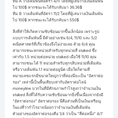
ทีม A วางเดิมพันที่อัตรา 4/11 โดยที่ผู้เล่นวางเงินเดิมพัน
ไป 100$ หากชนะจะได้รับกลับมา 36.36$
ทีม B วางเดิมพันที่อัตรา 11/2 โดยที่ผู้เล่นวางเงินเดิมพัน
ไป 100$ หากชนะจะได้รับกลับมา 550$
สิ่งที่ทำให้เกิดความซับซ้อนมากขึ้นเล็กน้อย เพราะรูป
แบบการเดิมพันนี้ มีตัวอย่างเช่น 6/4, 11/10 และ 5/2
คณิตศาสตร์ที่เกี่ยวข้องจึงไม่ง่ายเลย ด้วย 6/4 คุณ
สามารถชนะหกหน่วยสำหรับทุกหน่วยสี่ staked ซึ่ง
เท่ากับ 1.5 หน่วยต่อหน่วย staked เมื่อใช้ 11/10 คุณ
สามารถชนะได้ 11 หน่วยสำหรับทุกๆสิบหน่วยที่เดิมพัน
หรือวางเดิมพัน 1.1 หน่วยต่อยูนิต เมื่อใดก็ตามที่
หมายเลขแรกมีขนาดใหญ่กว่าที่สองนี่จะเป็น “อัตราต่อ
รอง” เหล่านี้เป็นพื้นเทียบเท่ากับอัตราต่อไลน์
moneyline บวกในที่มีศักยภาพกำไรสูงกว่าจำนวนเงิน
staked สิ่งที่ได้รับความซับซ้อนมากยิ่งขึ้นเนื่องจากยังมี
“อัตราต่อรอง” อัตราต่อรอง นี่คือส่วนที่เป็นเงินเหรียญ
ในแง่ที่ว่ากำไรอาจน้อยกว่าจำนวนเงินที่เดิมพัน
ตัวอย่างของอัตราต่อรองคือ 1/4 ว่าเป็น “สี่ต่อหนึ่ง” 4/7