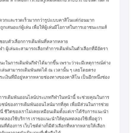
ดวกและรวดเร็วมากกว่ารูปแบบคาสิโนแต่ก่อนมาก
เสนอแก่ผู้เล่น เพื่อให้ผู้เล่นมีโอกาสในการเอาชนะเกมส์
นชอบตัวเลือกการเดิมพันที่หลากหลาย
 ผู้เล่นจะสามารถเลือกทำการเดิมพันในตัวเลือกที่มีอัตรา
ในการเดิมพันกีฬาได้มากขึ้น เพราะว่าจะมีเหตุการณ์ต่าง
ผู้เล่นสามารถเดิมพันสดได้ ณ เวลานั้น ๆ เลยโดยตรง
ะเงินที่มีอยู่หลากหลายช่องทางของคาสิโน เป็นอีกหนึ่งช่อง
ีของการเดิมพันออนไลน์ประเภทกีฬาในหน้านี้ จะช่วยคุณในการ
ชน์ของการเดิมพันออนไลน์มากที่สุด เพื่อมีส่วนในการช่วย
นี่ ชีวิตของเราไม่เคยเหมือนเดิมตั้งแต่เราได้รับการแนะนำ
ยทดลองใช้บริการ เราขอแนะนำให้คุณทดลองใช้เพื่อดูว่า
่ต้องการ เว็บไซต์ต่างก็มีตัวเลือกที่หลากหลายให้เลือก
รค้นหาการดำเนินงานที่เชื่อถือได้