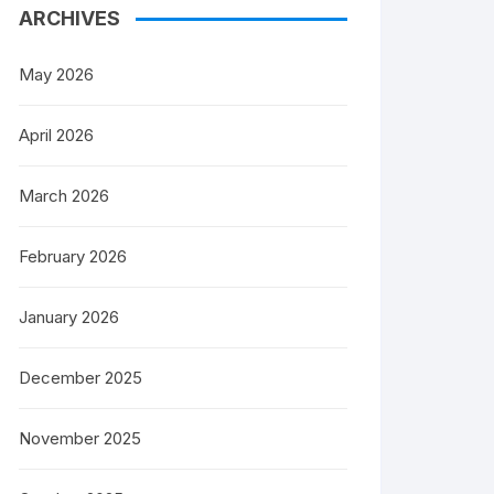
ARCHIVES
May 2026
April 2026
March 2026
February 2026
January 2026
December 2025
November 2025