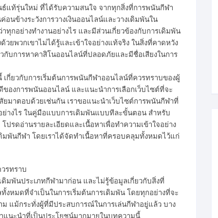
ธ์แท้รุ่นใหม่ ที่ได้รับความสนใจ จากทุกสิ่งที่การพนันกีฬา
ค่อนข้างระวังการวางเงินออนไลน์และวางเดิมพันใน
่าทุกอย่างทำงานอย่างไร และมีส่วนเกี่ยวข้องกับการเดิมพัน
ด้วยพวกเขาไม่ได้รู้และเข้าใจอย่างแท้จริง ในสิ่งที่คาดหวัง
ี่ยวกับการหาคาสิโนออนไลน์ที่ปลอดภัยและมีชื่อเสียงในการ
นี้ เกี่ยวกับการเริ่มต้นการพนันกีฬาออนไลน์ที่ควรทราบของผู้
ข้อดีของการพนันออนไลน์ และแนะนำการเลือกเว็บไซต์ที่จะ
่สงสัยมาตอบด้วยเช่นกัน เราขอแนะนำเว็บไซต์การพนันกีฬาที่
อย่างไร ในคู่มือแบบการเดิมพันแบบทีละขั้นตอน สำหรับ
ชอบ โปรดอ่านรายละเอียดและเนื้อหาเพื่อทำความเข้าใจอย่าง
ดิมพันกีฬา โดยเราได้จัดทำเนื้อหาที่ครอบคลุมทั้งหมดไว้แก่
่ควรทราบ
อเดิมพันประเภทกีฬามาก่อน และไม่รู้ข้อมูลเกี่ยวกับสิ่งที่
ูลทั้งหมดที่จำเป็นในการเริ่มต้นการเดิมพัน โดยทุกอย่างที่จะ
ม แม้กระทั่งผู้ที่มีประสบการณ์ในการเล่นกีฬาอยู่แล้ว บาง
ีคำแนะนำที่เป็นประโยชน์มากมายในบทความนี้