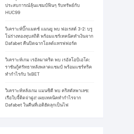
ประสบการณ์ลุ้นแชมป์ฟินๆ รับทรัพย์กับ
HUC99
วิเคราะห์บิ๊กแมตช์ แมนยู พบ ฟอเรสต์ 3-2: บรู
โน่ร่างทองทุบสถิติ พร้อมแชร์เทคนิคทำเงินจาก
Dafabet คืนปิดฉากโอลด์แทรฟฟอร์ด
วิเคราะห์เกม เรอัลมาดริด พบ เรอัลโอบิเอโด:
ราชันกู้ศรัทธาหลังพลาดแชมป์ พร้อมแชร์ทริค
ทำกำไรกับ 1xBET
วิเคราะห์หลังเกม แมนซิตี พบ คริสตัลพาเลซ:
เรือใบจี้ติดจ่าฝูง! เผยเทคนิคทำกำไรจาก
Dafabet ในคืนที่เอติฮัดลุกเป็นไฟ