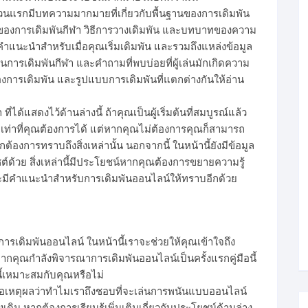
่วนแรกมีบทความมากมายที่เกี่ยวกับพื้นฐานของการเดิมพัน
ิธีของการเดิมพันกีฬา วิธีการวางเดิมพัน และบทบาทของความ
คำแนะนำสำหรับเมื่อคุณเริ่มเดิมพัน และรวมถึงแหล่งข้อมูล
ใช้ในการเดิมพันกีฬา และคำถามที่พบบ่อยที่ผู้เล่นมักเกิดความ
องการเดิมพัน และรูปแบบการเดิมพันที่แตกต่างกันให้อ่าน
ที่ได้แสดงไว้ด้านล่างนี้ ถ้าคุณเป็นผู้เริ่มต้นที่สมบูรณ์แล้ว
ท่าที่คุณต้องการได้ แต่หากคุณไม่ต้องการคุณก็สามารถ
ต้องการทราบถึงสิ่งเหล่านั้น นอกจากนี้ ในหน้านี้ยังมีข้อมูล
บไซต์ด้วย สิ่งเหล่านี้มีประโยชน์หากคุณต้องการขยายความรู้
ละมีคำแนะนำสำหรับการเดิมพันออนไลน์ให้ทราบอีกด้วย
องการเดิมพันออนไลน์ ในหน้านี้เราจะช่วยให้คุณเข้าใจถึง
กคุณกำลังพิจารณาการเดิมพันออนไลน์เป็นครั้งแรกคู่มือนี้
ี้เหมาะสมกับคุณหรือไม่
้คือเหตุผลว่าทำไมเราถึงชอบที่จะเล่นการพนันแบบออนไลน์
ิม หากต้องการเรียนรู้เพิ่มเติมเกี่ยวกับประโยชน์ด้านล่าง