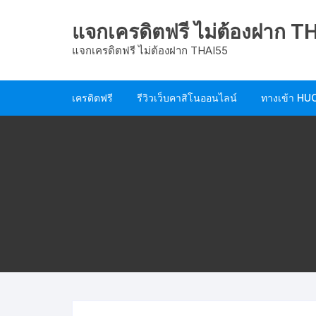
Skip
to
แจกเครดิตฟรี ไม่ต้องฝาก T
content
แจกเครดิตฟรี ไม่ต้องฝาก THAI55
เครดิตฟรี
รีวิวเว็บคาสิโนออนไลน์
ทางเข้า HU
Live Casino House