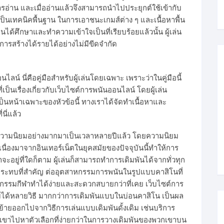
การอ่าน และเมื่ออ่านแล้วจึงสามารถนำไปประยุกต์ใช้เข้ากับ
ี่เป็นเทคนิคพื้นฐาน ในการเอาชนะเกมส์ต่าง ๆ และเนื้อหาพื้น
ล่นได้ศึกษาและทำความเข้าใจเป็นที่เรียบร้อยแล้วนั้น ผู้เล่น
การสร้างได้รายได้อย่างไม่มีขีดจำกัด
นไลน์ นี่คือคู่มือสำหรับผู้เล่นโดยเฉพาะ เพราะว่าในคู่มือนี้
 ที่เป็นเรื่องเกี่ยวกับเว็บไซต์การพนันออนไลน์ โดยผู้เล่น
เป็นหน้าเฉพาะของหัวข้อนี้ ทางเราได้จัดทำเนื้อหาและ
นี่แล้ว
บความนิยมอย่างมากมาเป็นเวลาหลายปีแล้ว โดยความนิยม
ก็เนื่องมาจากอินเทอร์เน็ตในยุคสมัยของปัจจุบันนี้ทำให้การ
จะอยู่ที่ใดก็ตาม ผู้เล่นก็สามารถทำการเดิมพันได้จากทั่วทุก
กระทบที่สำคัญ ต่ออุตสาหกรรมการพนันในรูปแบบคาสิโนที่
จกรรมกีฬาทำได้ง่ายและสะดวกสบายกว่าที่เคย เว็บไซต์การ
ได้หลายวิธี มากกว่าการเดิมพันแบบในบ่อนคาสิโน เป็นผล
ะย้ายออกไปจากวิธีการเล่นแบบเดิมพันดั้งเดิม เช่นบริการ
ขาไปหาตัวเลือกที่ง่ายกว่าในการวางเดิมพันของพวกเขาบน