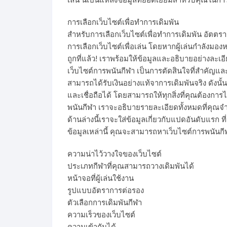
การเลือกเว็บไซต์เพื่อทำการเดิมพัน
สำหรับการเลือกเว็บไซต์เพื่อทำการเดิมพัน อัตต
การเลือกเว็บไซต์เพื่อเล่น โดยหากผู้เล่นกำลังมองห
ถูกที่แล้ว! เราพร้อมให้ข้อมูลและอธิบายอย่างละเอ
เว็บไซต์การพนันกีฬา เป็นการตัดสินใจที่สำคัญและเป
สามารถได้รับเงินอย่างแท้จาการเดิมพันจริง ดังนั
และเชื่อถือได้ โดยสามารถให้ทุกสิ่งที่คุณต้องการได
พนันกีฬา เราจะอธิบายรายละเอียดทั้งหมดที่คุณจำ
ด้านล่างนี้เราจะใส่ข้อมูลเกี่ยวกับแปดอันดับแรก
ข้อมูลเหล่านี้ คุณจะสามารถหาเว็บไซต์การพนัน
ความน่าไว้วางใจของเว็บไซต์
ประเภทกีฬาที่คุณสามารถวางเดิมพันได้
หน้าจอที่ผู้เล่นใช้งาน
รูปแบบอัตราการต่อรอง
ตัวเลือกการเดิมพันกีฬา
ความเร็วของเว็บไซต์
ความเข้ากันได้