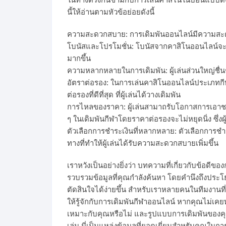
นี้ให้อ่านตามหัวข้อย่อยดังนี้
ความสะดวกสบาย: การเดิมพันออนไลน์มีความสะ
โบนัสและโปรโมชั่น: โบนัสจากคาสิโนออนไลน์จะถูก
มากขึ้น
ความหลากหลายในการเดิมพัน: ผู้เล่นส่วนใหญ่ชื่
อัตราต่อรอง: ในการเล่นคาสิโนออนไลน์ประเภทกีฬา
ต่อรองที่ดีที่สุด ที่ผู้เล่นได้วางเดิมพัน
การไหลของราคา: ผู้เล่นสามาถรับโอกาสการเอาชนะ
ๆ ในเดิมพันกีฬาโดยราคาต่อรองจะไม่หยุดนิ่ง ซึ่ง
ตัวเลือกการชำระเงินที่หลากหลาย: ตัวเลือกการชำร
ทางที่ทำให้ผู้เล่นได้รับความสะดวกสบายเพิ่มขึ้น
เราหวังเป็นอย่างยิ่งว่า บทความที่เกี่ยวกับข้อด
รวบรวมข้อมูลที่คุณกำลังค้นหา โดยคำนึงถึงประโย
ตัดสินใจได้ง่ายขึ้น สำหรับเราหลายคนในทีมงานที่
ให้รู้จักกับการเดิมพันกีฬาออนไลน์ หากคุณไม่เค
เหมาะกับคุณหรือไม่ และรูปแบบการเดิมพันของคุณที
เล่น นี่เป็นแหล่งข้อมูลที่ยอดเยี่ยมสำหรับคุณในกา