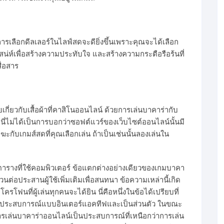
เลือกดีลเลอร์ในไลฟ์สดจะดียิ่งขึ้นเพราะคุณจะได้เลือก
มีเสน่ห์เพื่อสร้างความประทับใจ และสร้างความกระตือรือร้นที่
ื่อสาร
กี่ยวกับเสื้อผ้าที่คาสิโนออนไลน์ ด้วยการเล่นบาคาร่ากับ
ี่ไม่ได้เป็นการบอกว่าซอฟต์แวร์ของเว็บไซต์ออนไลน์นั้นมี
กับเกมส์สดที่คุณเลือกเล่น ถ้าเป็นเช่นนั้นลองเล่นใน
ตารางที่ใช้คอมพิวเตอร์ ข้อแตกต่างอย่างเดียวของเกมบาคา
นต่อประสานผู้ใช้เพิ่มเติมเพื่อสนทนา ข้อความเหล่านี้เกิด
รโฟนที่ผู้เล่นทุกคนจะได้ยิน นี่คือหนึ่งในข้อได้เปรียบที่
รับประสบการณ์แบบอินเตอร์แอคทีฟและเป็นส่วนตัว ในขณะ
้การเล่นบาคาร่าออนไลน์เป็นประสบการณ์ที่เหนือกว่าการเล่น