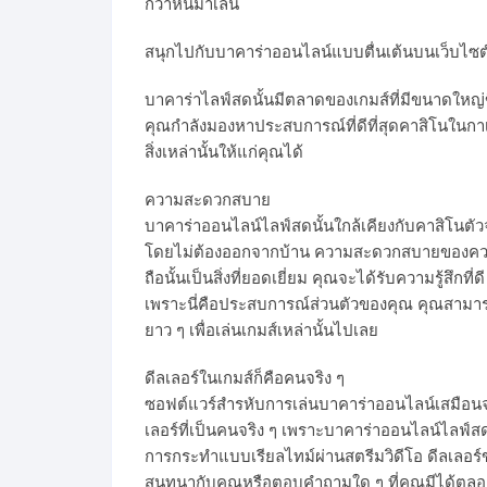
กว่าหันมาเล่น
สนุกไปกับบาคาร่าออนไลน์แบบตื่นเต้นบนเว็บไซต
บาคาร่าไลฟ์สดนั้นมีตลาดของเกมส์ที่มีขนาดใหญ่ข
คุณกำลังมองหาประสบการณ์ที่ดีที่สุดคาสิโนในกา
สิ่งเหล่านั้นให้แก่คุณได้
ความสะดวกสบาย
บาคาร่าออนไลน์ไลฟ์สดนั้นใกล้เคียงกับคาสิโนตัว
โดยไม่ต้องออกจากบ้าน ความสะดวกสบายของคว
ถือนั้นเป็นสิ่งที่ยอดเยี่ยม คุณจะได้รับความรู้สึกที
เพราะนี่คือประสบการณ์ส่วนตัวของคุณ คุณสามารถ
ยาว ๆ เพื่อเล่นเกมส์เหล่านั้นไปเลย
ดีลเลอร์ในเกมส์ก็คือคนจริง ๆ
ซอฟต์แวร์สำรหับการเล่นบาคาร่าออนไลน์เสมือนจ
เลอร์ที่เป็นคนจริง ๆ เพราะบาคาร่าออนไลน์ไลฟ์สด
การกระทำแบบเรียลไทม์ผ่านสตรีมวิดีโอ ดีลเลอร
สนทนากับคุณหรือตอบคำถามใด ๆ ที่คุณมีได้ตลอด