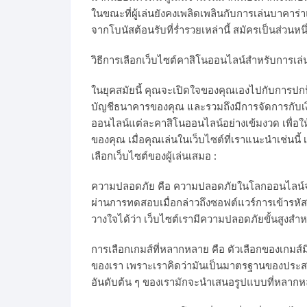
ในขณะที่ผู้เล่นยังคงเพลิดเพลินกับการเล่นบาคาร่
จากโบนัสต้อนรับที่ร่ำรวยเหล่านี้ สมัครเป็นส่วนหนึ่
วิธีการเลือกเว็บไซต์คาสิโนออนไลน์สำหรับการเล
ในยุคสมัยนี้ คุณจะเปิดใจของคุณเองไปกับการปก
บัญชีธนาคารของคุณ และรวมถึงมีการจัดการกับเง
ออนไลน์แต่ละคาสิโนออนไลน์อย่างเข้มงวด เพื่อ
ของคุณ เมื่อคุณเล่นในเว็บไซต์ที่เราแนะนำเช่นนี
เลือกเว็บไซต์ของผู้เล่นเสมอ :
ความปลอดภัย คือ ความปลอดภัยในโลกออนไลน์จะม
ผ่านการทดสอบเมื่อกล่าวถึงซอฟต์แวร์การเข้ารหัสที
วางใจได้ว่า เว็บไซต์เรามีความปลอดภัยขั้นสูงสำ
การเลือกเกมส์ที่หลากหลาย คือ ตัวเลือกของเก
ของเรา เพราะเราคิดว่ามันเป็นมาตรฐานของประสบก
อันดับต้น ๆ ของเรามักจะนำเสนอรูปแบบที่หลากห