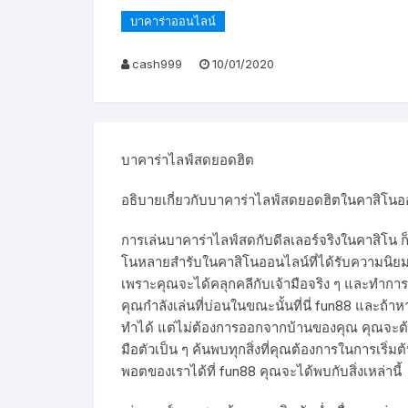
บาคาร่าออนไลน์
cash999
10/01/2020
บาคาร่าไลฟ์สดยอดฮิต
อธิบายเกี่ยวกับบาคาร่าไลฟ์สดยอดฮิตในคาสิโนอ
การเล่นบาคาร่าไลฟ์สดกับดีลเลอร์จริงในคาสิโน ก็
โนหลายสำรับในคาสิโนออนไลน์ที่ได้รับความนิยมนั้น
เพราะคุณจะได้คลุกคลีกับเจ้ามือจริง ๆ และทำก
คุณกำลังเล่นที่บ่อนในขณะนั้นที่นี่ fun88 และถ้า
ทำได้ แต่ไม่ต้องการออกจากบ้านของคุณ คุณจะต้อง
มือตัวเป็น ๆ ค้นพบทุกสิ่งที่คุณต้องการในการเริ่ม
พอตของเราได้ที่ fun88 คุณจะได้พบกับสิ่งเหล่านี้