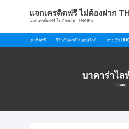
Skip
to
แจกเครดิตฟรี ไม่ต้องฝาก T
content
แจกเครดิตฟรี ไม่ต้องฝาก THAI55
เครดิตฟรี
รีวิวเว็บคาสิโนออนไลน์
ทางเข้า HU
Live Casino House
บาคาร่าไลฟ
Home