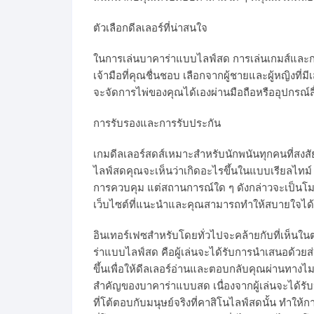
ตัวเลือกดีลเลอร์ที่น่าสนใจ
ในการเล่นบาคาร่าแบบไลฟ์สด การเล่นเกมส์และการ
เจ้ามือที่คุณชื่นชอบ เลือกจากผู้ชายและผู้หญิงที่
จะจัดการไพ่ของคุณได้เองผ่านมือถือหรืออุปกรณ์ส
การรับรองและการรับประกัน
เกมดีลเลอร์สดส์เหมาะสำหรับนักพนันทุกคนที่สงสัยเ
ไลฟ์สดคุณจะเห็นว่าเกิดอะไรขึ้นในแบบเรียลไทม์ น
การควบคุม แต่สถานการณ์ใด ๆ ดังกล่าวจะเป็นโมฆะ
เว็บไซต์ที่แนะนำและคุณสามารถทำให้สบายใจได้
อินเทอร์เฟซสำหรับโดยทั่วไปจะคล้ายกับที่เห็นใน
ร่าแบบไลฟ์สด คือผู้เล่นจะได้รับการนำเสนอด้วยส่ว
ขึ้นเพื่อให้ดีลเลอร์อ่านและตอบกลับคุณผ่านทางไมโค
สำคัญของบาคาร่าแบบสด เนื่องจากผู้เล่นจะได้
ที่โต้ตอบกับมนุษย์จริงที่คาสิโนไลฟ์สดนั้น ทำให