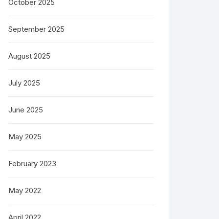
October 2025
September 2025
August 2025
July 2025
June 2025
May 2025
February 2023
May 2022
April 2022