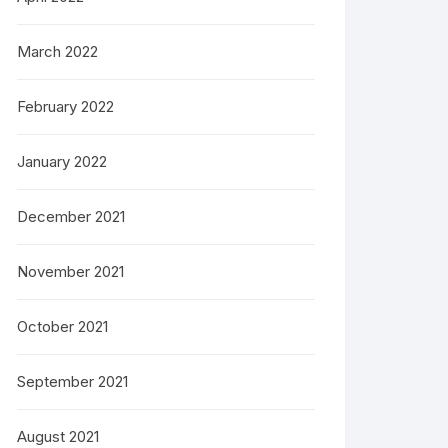
March 2022
February 2022
January 2022
December 2021
November 2021
October 2021
September 2021
August 2021