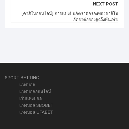
o
NEXT POST
k
[คาสิโนออนไลน์] การแบ่งปันอัตราต่อรองของคาสิโน
อัตราต่อรองสูงถึงพันเท่า!
SPORT BETTING
แทงบอล
แทงบอลออนไลน์
เว็บแทงบอล
แทงบอล SBOBET
แทงบอล UFABET