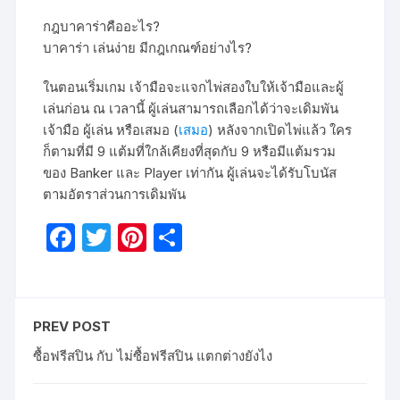
กฎบาคาร่าคืออะไร?
บาคาร่า เล่นง่าย มีกฎเกณฑ์อย่างไร?
ในตอนเริ่มเกม เจ้ามือจะแจกไพ่สองใบให้เจ้ามือและผู้
เล่นก่อน ณ เวลานี้ ผู้เล่นสามารถเลือกได้ว่าจะเดิมพัน
เจ้ามือ ผู้เล่น หรือเสมอ (
เสมอ
) หลังจากเปิดไพ่แล้ว ใคร
ก็ตามที่มี 9 แต้มที่ใกล้เคียงที่สุดกับ 9 หรือมีแต้มรวม
ของ Banker และ Player เท่ากัน ผู้เล่นจะได้รับโบนัส
ตามอัตราส่วนการเดิมพัน
F
T
Pi
S
a
w
nt
h
c
itt
er
ar
e
er
e
e
PREV POST
b
st
ซื้อฟรีสปิน กับ ไม่ซื้อฟรีสปิน แตกต่างยังไง
o