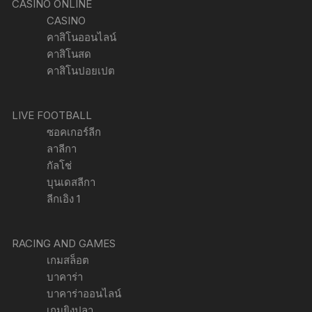
CASINO ONLINE
CASINO
คาสิโนออนไลน์
คาสิโนสด
คาสิโนปอยเปต
LIVE FOOTBALL
ซอคเกอร์ลีก
ลาลีกา
กัลโช่
บุนเดสลีกา
ลีกเอิง 1
RACING AND GAMES
เกมสล็อต
บาคาร่า
บาคาร่าออนไลน์
เกมยิงปลา