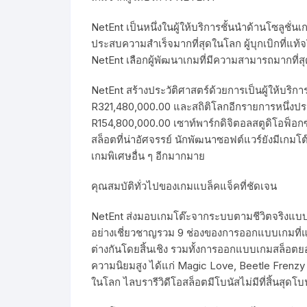
NetEnt เป็นหนึ่งในผู้ให้บริการชั้นนำด้านโซลูชั่น
ประสบความสำเร็จมากที่สุดในโลก ผู้บุกเบิกที่แท้จ
NetEnt เลือกผู้พัฒนาเกมที่มีความสามารถมากที่
NetEnt สร้างประวัติศาสตร์ด้วยการเป็นผู้ให้บริการ
R321,480,000.00 และสถิติโลกอีกรายการหนึ่งปร
R154,800,000.00 เซาท์พาร์กดิจิตอลสตูดิโอฟ็อกซ
สล็อตที่น่าอัศจรรย์ นักพัฒนาซอฟต์แวร์ยังมีเกมโ
เกมพิเศษอื่น ๆ อีกมากมาย
คุณสมบัติทั่วไปของเกมแบล็คแจ็คที่ชัดเจน
NetEnt ส่งมอบเกมโต๊ะจากระบบตามชีวิตจริงแบบดั
อย่างเชี่ยวชาญรวม 9 ช่องของการออกแบบเกมที่แต
ต่างกันโดยสิ้นเชิง รวมทั้งการออกแบบเกมสล็อตยอด
ความนิยมสูง ได้แก่ Magic Love, Beetle Frenzy 
ในโลก ไลบรารีวิดีโอสล็อตมีโบนัสไม่มีที่สิ้น