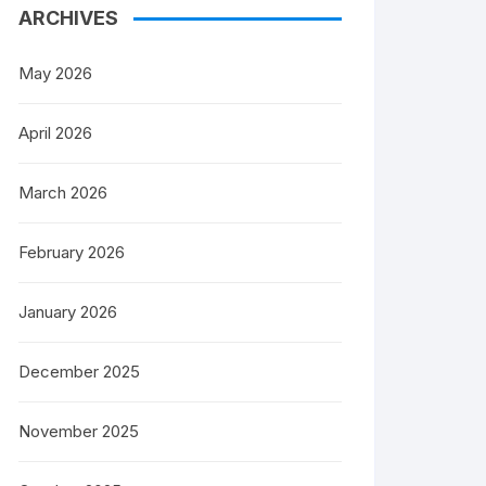
ARCHIVES
May 2026
April 2026
March 2026
February 2026
January 2026
December 2025
November 2025