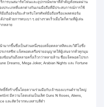
้บริการบนสมาร์ทโฟนและอุปกรณ์พกพาที่สำคัญทั้งหมดผ่าน
งประเภทที่แตกต่างกันเกมมือถือที่มีประสบการณ์การใช้
ัพท์มือถืออัจฉริยะสำหรับโทรศัพท์มือถือหรือแพลตฟอร์ม
ได้ง่ายด้วยการตบเบา ๆ อย่างรวดเร็วเมื่อใดก็ตามที่ผู้เล่น
หลากหลาย
ากขึ้นซึ่งเป็นส่วนหนึ่งของสล็อตคลาสสิคและวิดีโอซึ่ง
เกรสซีฟ แจ็คพอตเครือข่ายอนุญาตให้ผู้เล่นจากทั่วทุกมุม
ยงซ้อนกันถึงหลายครั้งเร็วกว่าหลายล้าน ชื่อแจ็คพอตโปรเก
tune Dreams, Mega Joker, Arabian Nights และ Fortune
ธิ์ที่สร้างขึ้นโดยความร่วมมือกับเจ้าของแบรนด์รายใหญ่
ที่ NetEnt มีความโดดเด่นเป็นเลิศ Guns N Roses, Aliens,
face และสัตว์จากทะเลสาบสีดำ