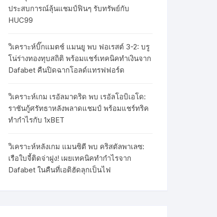
ประสบการณ์ลุ้นแชมป์ฟินๆ รับทรัพย์กับ
HUC99
วิเคราะห์บิ๊กแมตช์ แมนยู พบ ฟอเรสต์ 3-2: บรู
โน่ร่างทองทุบสถิติ พร้อมแชร์เทคนิคทำเงินจาก
Dafabet คืนปิดฉากโอลด์แทรฟฟอร์ด
วิเคราะห์เกม เรอัลมาดริด พบ เรอัลโอบิเอโด:
ราชันกู้ศรัทธาหลังพลาดแชมป์ พร้อมแชร์ทริค
ทำกำไรกับ 1xBET
วิเคราะห์หลังเกม แมนซิตี พบ คริสตัลพาเลซ:
เรือใบจี้ติดจ่าฝูง! เผยเทคนิคทำกำไรจาก
Dafabet ในคืนที่เอติฮัดลุกเป็นไฟ