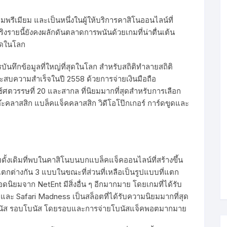
เกมพรีเมียม และเป็นหนึ่งในผู้ให้บริการคาสิโนออนไลน์ที่
ริงรายนี้ยังคงผลักดันตลาดการพนันด้วยเกมที่น่าตื่นเต้น
สุดในโลก
บันทึกข้อมูลที่ใหญ่ที่สุดในโลก สำหรับสถิติทำลายสถิติ
ะสบความสำเร็จในปี 2558 ด้วยการจ่ายเงินมือถือ
์ศตวรรษที่ 20 และสากล ที่นิยมมากที่สุดสำหรับการเลือก
ต๊ะคลาสสิก แบล็คแจ็คคลาสสิก วิดีโอโป๊กเกอร์ การ์ดขูดและ
้งเดิมที่พบในคาสิโนบนบกแบล็คแจ็คออนไลน์ที่สร้างขึ้น
กต่างกัน 3 แบบในขณะที่ส่วนที่เหลือเป็นรูปแบบที่แตก
นิยมจาก NetEnt มีสิ่งอื่น ๆ อีกมากมาย โดยเกมที่ได้รับ
และ Safari Madness เป็นสล็อตที่ได้รับความนิยมมากที่สุด
สุดโบนัส รอบโบนัส โดยรอบและการจ่ายโบนัสแจ็คพอตมากมาย