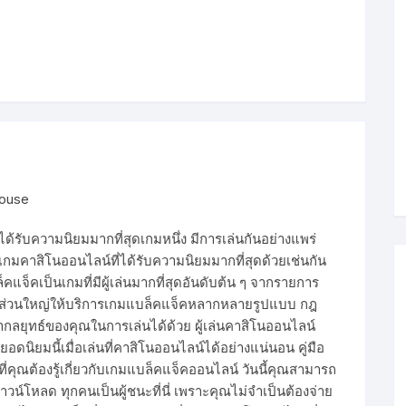
house
ด้รับความนิยมมากที่สุดเกมหนึ่ง มีการเล่นกันอย่างแพร่
มคาสิโนออนไลน์ที่ได้รับความนิยมมากที่สุดด้วยเช่นกัน
็คแจ็คเป็นเกมที่มีผู้เล่นมากที่สุดอันดับต้น ๆ จากรายการ
น์ส่วนใหญ่ให้บริการเกมแบล็คแจ็คหลากหลายรูปแบบ กฎ
ากลยุทธ์ของคุณในการเล่นได้ด้วย ผู้เล่นคาสิโนออนไลน์
ดนิยมนี้เมื่อเล่นที่คาสิโนออนไลน์ได้อย่างแน่นอน คู่มือ
ที่คุณต้องรู้เกี่ยวกับเกมแบล็คแจ็คออนไลน์ วันนี้คุณสามารถ
วน์โหลด ทุกคนเป็นผู้ชนะที่นี่ เพราะคุณไม่จำเป็นต้องจ่าย