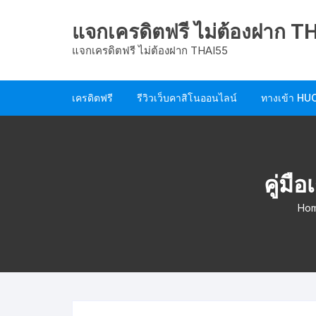
Skip
to
แจกเครดิตฟรี ไม่ต้องฝาก T
content
แจกเครดิตฟรี ไม่ต้องฝาก THAI55
เครดิตฟรี
รีวิวเว็บคาสิโนออนไลน์
ทางเข้า HU
Live Casino House
คู่ม
Ho