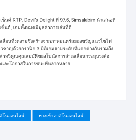
เซ็นต์ RTP, Devil’s Delight ที่ 97.6, Simsalabim นำเสนอที่
ซ็นต์, เกมทั้งหมดมีมูลค่าการเล่นที่ดี
เอเลี่ยนที่งดงามซึ่งสร้างจากภาพยนตร์สยองขวัญแนวไซไฟ
ยวชาญด้วยกราฟิก 3 มิติเกมสามระดับที่แตกต่างกันรวมถึง
มค่าทวีคูณคุณสมบัติของโบนัสการล่าเอเลี่ยนกระสุนวงล้อ
ิดมือและโอกาสในการชนะที่หลากหลาย
าสิโนออนไลน์
ทางเข้าคาสิโนออนไลน์