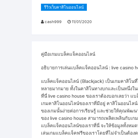
รีวิวเว็บคาสิโนออนไลน์
cash999
11/01/2020
คู่มือเกมแบล็คแจ็คออนไลน์
อธิบายการเล่นแบล็คแจ็คออนไลน์ : live casino 
แบล็คแจ็คออนไลน์ (Blackjack) เป็นเกมคาสิโนที่ไ
หลายมากมาย ทั้งในคาสิโนทางบกและเป็นหนึ่งในเก
ที่นี่ live casino house ของเราต้องบอกเลยว่า แบล
เกมคาสิโนออนไลน์ของเราที่มีอยู่ คาสิโนออนไล
ของเกมนั้นง่ายต่อการเรียนรู้ และช่วยให้คุณพัฒน
ของ live casino house สามารถเพลิดเพลินกับเกมยอ
แบล็คแจ็คออนไลน์ของเราที่นี่ จะให้ข้อมูลทั้งหมด
เล่นเกมแบล็คแจ็คฟรีของเราโดยที่ไม่จำเป็นต้องดา