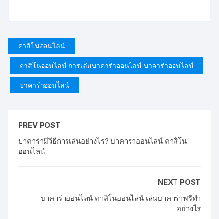
a
w
nt
h
c
itt
er
ar
e
er
e
e
b
st
คาสิโนออนไลน์
o
คาสิโนออนไลน์ การเล่นบาคาร่าออนไลน์ บาคาร่าออนไลน์
o
บาคาร่าออนไลน์
k
PREV POST
บาคาร่ามีวีธีการเล่นอย่างไร? บาคาร่าออนไลน์ คาสิโน
ออนไลน์
NEXT POST
บาคาร่าออนไลน์ คาสิโนออนไลน์ เล่นบาคาร่าฟรีทำ
อย่างไร