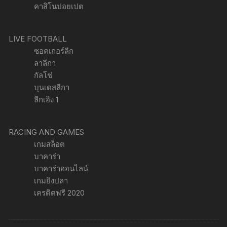
คาสิโนปอยเปต
LIVE FOOTBALL
ซอคเกอร์ลีก
ลาลีกา
กัลโช่
บุนเดสลีกา
ลีกเอิง 1
RACING AND GAMES
เกมสล็อต
บาคาร่า
บาคาร่าออนไลน์
เกมยิงปลา
เครดิตฟรี 2020