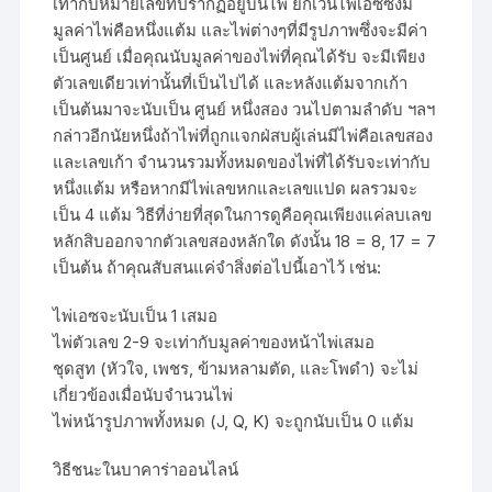
เท่ากับหมายเลขที่ปรากฏอยู่บนไพ่ ยกเว้นไพ่เอซซึ่งมี
มูลค่าไพ่คือหนึ่งแต้ม และไพ่ต่างๆที่มีรูปภาพซึ่งจะมีค่า
เป็นศูนย์ เมื่อคุณนับมูลค่าของไพ่ที่คุณได้รับ จะมีเพียง
ตัวเลขเดียวเท่านั้นที่เป็นไปได้ และหลังแต้มจากเก้า
เป็นต้นมาจะนับเป็น ศูนย์ หนึ่งสอง วนไปตามลำดับ ฯลฯ
กล่าวอีกนัยหนึ่งถ้าไพ่ที่ถูกแจกฝ่สบผู้เล่นมีไพ่คือเลขสอง
และเลขเก้า จำนวนรวมทั้งหมดของไพ่ที่ได้รับจะเท่ากับ
หนึ่งแต้ม หรือหากมีไพ่เลขหกและเลขแปด ผลรวมจะ
เป็น 4 แต้ม วิธีที่ง่ายที่สุดในการดูคือคุณเพียงแค่ลบเลข
หลักสิบออกจากตัวเลขสองหลักใด ดังนั้น 18 = 8, 17 = 7
เป็นต้น ถ้าคุณสับสนแค่จำสิ่งต่อไปนี้เอาไว้ เช่น:
ไพ่เอซจะนับเป็น 1 เสมอ
ไพ่ตัวเลข 2-9 จะเท่ากับมูลค่าของหน้าไพ่เสมอ
ชุดสูท (หัวใจ, เพชร, ข้ามหลามตัด, และโพดำ) จะไม่
เกี่ยวข้องเมื่อนับจำนวนไพ่
ไพ่หน้ารูปภาพทั้งหมด (J, Q, K) จะถูกนับเป็น 0 แต้ม
วิธีชนะในบาคาร่าออนไลน์