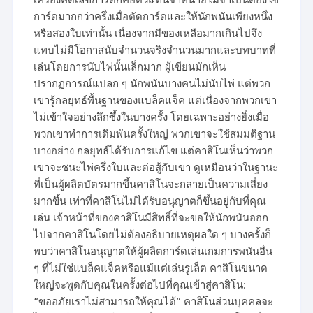
การ์ดมากกว่าครึ่งเมื่อตัดการ์ดและให้นักพนันเพียงหนึ่ง
หรือสองใบเท่านั้น เนื่องจากมีของเหลือมากเกินไปจึง
แทบไม่มีโอกาสนับจำนวนจริงจำนวนมากและบทบาทที่
เล่นโดยการนับไพ่นั้นเล็กมาก ผู้เขียนมักเห็น
ปรากฏการณ์แปลก ๆ นักพนันบางคนไม่นับไพ่ แต่พวก
เขารู้กลยุทธ์พื้นฐานของแบล็คแจ็ค แต่เนื่องจากพวกเขา
ไม่เข้าใจอย่างลึกซึ้งในบางครั้ง โดยเฉพาะอย่างยิ่งเมื่อ
พวกเขาทำการเดิมพันครั้งใหญ่ พวกเขาจะใช้สมมติฐาน
บางอย่าง กลยุทธ์ได้รับการแก้ไข แต่คาสิโนเห็นว่าพวก
เขาจะชนะไพ่ครึ่งใบและต่อสู้กับเขา ดูเหมือนว่าในฐานะ
ที่เป็นผู้ผลิตบัตรมากขึ้นคาสิโนจะกลายเป็นความเสี่ยง
มากขึ้น เท่าที่คาสิโนไม่ได้รับอนุญาตก็ขึ้นอยู่กับที่คุณ
เล่น เจ้าหน้าที่ของคาสิโนมีสิทธิ์ที่จะขอให้นักพนันออก
ไปจากคาสิโนโดยไม่ต้องอธิบายเหตุผลใด ๆ บางครั้งก็
พบว่าคาสิโนอนุญาตให้ผู้ผลิตการ์ดเล่นเกมการพนันอื่น
ๆ ที่ไม่ใช่แบล็คแจ็คหรือแม้แต่เล่นรูเล็ต คาสิโนขนาด
ใหญ่จะพูดกับคุณในครั้งต่อไปที่คุณเข้าสู่คาสิโน:
“ขออภัยเราไม่สามารถให้คุณได้” คาสิโนส่วนบุคคลจะ