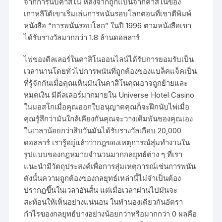
จากการนับคาสิโน หลังจากถูกแบนจากคาสิโนของ
เกาหลีใต้เขาเริ่มเล่นการพนันรอบโลกตอนที่เขาตีพิมพ์
หนังสือ “การพนันรอบโลก” ในปี 1996 ตามหนังสือเขา
ได้รับรางวัลมากกว่า 1.8 ล้านดอลลาร์
ไพ่ของดีลเลอร์ในคาสิโนออนไลน์ได้รับการยอมรับเป็น
เวลานานโดยทั่วไปการพนันที่ถูกต้องของแบล็คแจ็คเป็น
ที่รู้จักกันเมื่อคุณเห็นมันในคาสิโนคุณอาจถูกย้ายและ
หมดเงิน มีดีลเลอร์มากมายใน Universe Hotel Casino
ในมอสโกเมื่อคุณออกใบอนุญาตคุณก็จะฝึกนับไพ่เมื่อ
คุณรู้สึกว่ามันใกล้เคียงกันคุณจะวางเดิมพันของคุณเอง
ในเวลาน้อยกว่าสิบวันมันได้รับรางวัลเกือบ 20,000
ดอลลาร์ เรารู้อยู่แล้วว่ากฎของเหตุการณ์สุ่มทำงานใน
รูปแบบของกฎหมายจำนวนมากกลยุทธ์ต่าง ๆ ที่เรา
แนะนำมีวัตถุประสงค์เพื่อการสุ่มเหตุการณ์เช่นการพนัน
ดังนั้นความถูกต้องของกลยุทธ์เหล่านี้ไม่จำเป็นต้อง
ปรากฏขึ้นในเวลาอันสั้น แต่เมื่อเวลาผ่านไปมันจะ
สะท้อนให้เห็นอย่างแน่นอน ในทำนองเดียวกันอัตรา
กำไรของกลยุทธ์บางอย่างน้อยกว่าหรือมากกว่า 0 ผลคือ