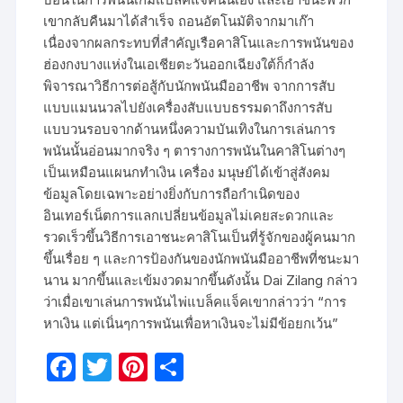
เขากลับคืนมาได้สำเร็จ ถอนอัตโนมัติจากมาเก๊า
เนื่องจากผลกระทบที่สำคัญเรือคาสิโนและการพนันของ
ฮ่องกงบางแห่งในเอเชียตะวันออกเฉียงใต้ก็กำลัง
พิจารณาวิธีการต่อสู้กับนักพนันมืออาชีพ จากการสับ
แบบแมนนวลไปยังเครื่องสับแบบธรรมดาถึงการสับ
แบบวนรอบจากด้านหนึ่งความบันเทิงในการเล่นการ
พนันนั้นอ่อนมากจริง ๆ ตารางการพนันในคาสิโนต่างๆ
เป็นเหมือนแผนกทำเงิน เครื่อง มนุษย์ได้เข้าสู่สังคม
ข้อมูลโดยเฉพาะอย่างยิ่งกับการถือกำเนิดของ
อินเทอร์เน็ตการแลกเปลี่ยนข้อมูลไม่เคยสะดวกและ
รวดเร็วขึ้นวิธีการเอาชนะคาสิโนเป็นที่รู้จักของผู้คนมาก
ขึ้นเรื่อย ๆ และการป้องกันของนักพนันมืออาชีพที่ชนะมา
นาน มากขึ้นและเข้มงวดมากขึ้นดังนั้น Dai Zilang กล่าว
ว่าเมื่อเขาเล่นการพนันไพ่แบล็คแจ็คเขากล่าวว่า “การ
หาเงิน แต่เนิ่นๆการพนันเพื่อหาเงินจะไม่มีข้อยกเว้น”
F
T
Pi
S
a
w
nt
h