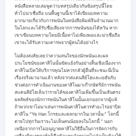
หนังสือหลายเล่มพูดว่าบทสรุปเดียวกันข้อสรุปนี้โดย
ทั่วไปน่าเชื่อถือ บนพื้นฐานนี้เขาได้เขียนบทความ
มากมายเกี่ยวกับการพนันในหนังสือพิมพ์จีนจำนวนมาก
ในโลกและได้รับชื่อเสียงจากการพนันของไต้หวัน หาก
เขาเขียนบทความโดยมีเนื้อหาไม่เพียงพอและน่าเชื่อถือ
เขาจะได้รับความเคารพจากผู้คนได้อย่างไร
ไม่ต้องสงสัยเลยว่าความสนใจของนักพนันและผล
ประโยชน์ของคาสิโนนั้นขัดแย้งกันอย่างสิ้นเชิงเนื่องจาก
คาสิโนเปิดให้บริการคุณไม่ควรกลัวผู้อื่นที่จะชนะนี่เป็น
เรื่องจริงมานานแล้ว หลังจากสแตนลีย์โฮและเยฮันรับ
ช่วงต่อการดำเนินงานของคาสิโนมาเก๊ากษัตริย์การพนัน
สแตนลีย์โฮเห็นว่ารายได้ของคาสิโนเพิ่มขึ้นเป็นเส้นตรง
ผลลัพธ์ของนักการพนันในคาสิโนนั้นแยกออกจากผู้แพ้
ถ้าพวกเขาไม่มาเล่นการพนันคาสิโนควรทำอะไรอย่าปิด
คาสิโน “Ye Han โกรธและตลกมากในเวลานั้น:” โลกนี้
ตายไปทุกวันเราจะไม่เห็นคนน้อยลงในโลกนี้ ” นอก
เหนือจากการไม่อนุญาตคาสิโนวิธีอื่นในการจัดการกับ
เครื่องคิดเลขการ์ดก็คือตัวแทนจำหน่ายไม่จำเป็นต้องใช้