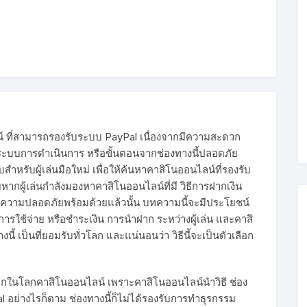
์ ที่สามารถรองรับระบบ PayPal เนื่องจากมีความสะดวก
า ระบบการดำเนินการ หรือขั้นตอนจากช่องทางนี้ปลอดภัย
รับผู้เล่นมือใหม่ เพื่อให้ค้นหาคาสิโนออนไลน์ที่รองรับ
ากผู้เล่นกำลังมองหาคาสิโนออนไลน์ที่มี วิธีการฝากเงิน
น ความปลอดภัยพร้อมด้วยแล้วนั้น บทความนี้จะมีประโยชน์
ุดในการใช้จ่าย หรือชำระเงิน การนำฝาก ระหว่างผู้เล่น และคาสิ
ี้ เป็นที่ยอมรับทั่วโลก และแน่นอนว่า วิธีนี้จะเป็นตัวเลือก
งมากในโลกคาสิโนออนไลน์ เพราะคาสิโนออนไลน์นำวิธี ช่อง
 อย่างไรก็ตาม ช่องทางนี้ก็ไม่ได้รองรับการทำธุรกรรม