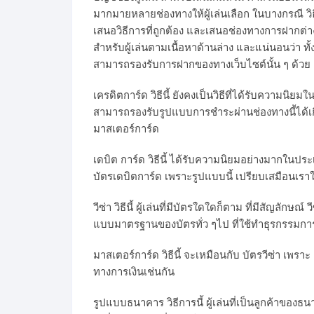
มากมายหลายช่องทางให้ผู้เล่นเลือก ในบางกรณี วิ
เสนอวิธีการที่ถูกต้อง และเสนอช่องทางการฝากต่าง ๆ ที่
สำหรับผู้เล่นตามเนื้อหาด้านล่าง และแน่นอนว่า ทั้งนี้
สามารถรองรับการฝากของทางเว็บไซต์นั้น ๆ ด้วย
เครดิตการ์ด วิธีนี้ ยังคงเป็นวิธีที่ได้รับความนิย
สามารถรองรับรูปแบบการชำระผ่านช่องทางนี้ได้เ
มาสเตอร์การ์ด
เดบิต การ์ด วิธีนี้ ได้รับความนิยมอย่างมากใน
บัตรเดบิตการ์ด เพราะรูปแบบนี้ เปรียบเสมือนเราใ
วีซ่า วิธีนี้ ผู้เล่นที่มีบัตรใดใดก็ตาม ที่มีสัญลัก
แบบมาตรฐานของบัตรทั่ว ๆไป ที่ใช้ทำธุรกรรมการ
มาสเตอร์การ์ด วิธีนี้ จะเหมือนกับ บัตรวีซ่า เพร
ทางการเงินเช่นกัน
รูปแบบธนาคาร วิธีการนี้ ผู้เล่นที่เป็นลูกค้า