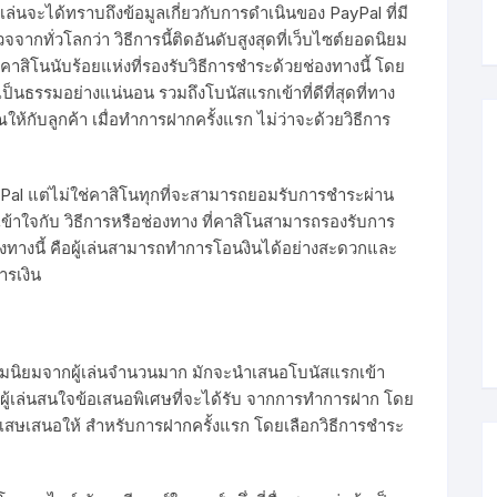
่นจะได้ทราบถึงข้อมูลเกี่ยวกับการดำเนินของ PayPal ที่มี
กทั่วโลกว่า วิธีการนี้ติดอันดับสูงสุดที่เว็บไซต์ยอดนิยม
สิโนนับร้อยแห่งที่รองรับวิธีการชำระด้วยช่องทางนี้ โดย
นธรรมอย่างแน่นอน รวมถึงโบนัสแรกเข้าที่ดีที่สุดที่ทาง
ณให้กับลูกค้า เมื่อทำการฝากครั้งแรก ไม่ว่าจะด้วยวิธีการ
yPal แต่ไม่ใช่คาสิโนทุกที่จะสามารถยอมรับการชำระผ่าน
ข้าใจกับ วิธีการหรือช่องทาง ที่คาสิโนสามารถรองรับการ
้ช่องทางนี้ คือผู้เล่นสามารถทำการโอนงินได้อย่างสะดวกและ
ารเงิน
วามนิยมจากผู้เล่นจำนวนมาก มักจะนำเสนอโบนัสแรกเข้า
ห้ผู้เล่นสนใจข้อเสนอพิเศษที่จะได้รับ จากการทำการฝาก โดย
ใจพิเสษเสนอให้ สำหรับการฝากครั้งแรก โดยเลือกวิธีการชำระ