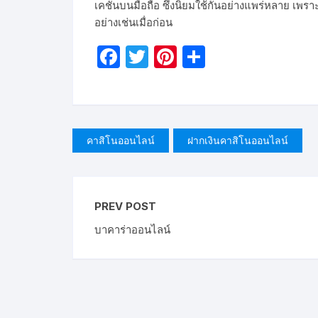
เคชั่นบนมือถือ ซึ่งนิยมใช้กันอย่างแพร่หลาย เพ
อย่างเช่นเมื่อก่อน
F
T
Pi
S
a
w
nt
h
c
itt
er
ar
e
er
e
e
b
st
คาสิโนออนไลน์
ฝากเงินคาสิโนออนไลน์
o
o
PREV POST
k
บาคาร่าออนไลน์