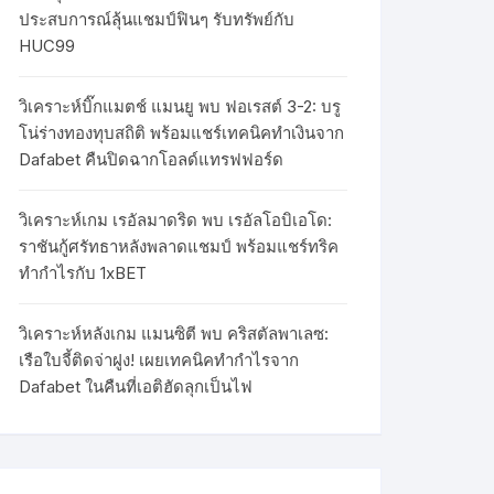
ประสบการณ์ลุ้นแชมป์ฟินๆ รับทรัพย์กับ
HUC99
วิเคราะห์บิ๊กแมตช์ แมนยู พบ ฟอเรสต์ 3-2: บรู
โน่ร่างทองทุบสถิติ พร้อมแชร์เทคนิคทำเงินจาก
Dafabet คืนปิดฉากโอลด์แทรฟฟอร์ด
วิเคราะห์เกม เรอัลมาดริด พบ เรอัลโอบิเอโด:
ราชันกู้ศรัทธาหลังพลาดแชมป์ พร้อมแชร์ทริค
ทำกำไรกับ 1xBET
วิเคราะห์หลังเกม แมนซิตี พบ คริสตัลพาเลซ:
เรือใบจี้ติดจ่าฝูง! เผยเทคนิคทำกำไรจาก
Dafabet ในคืนที่เอติฮัดลุกเป็นไฟ